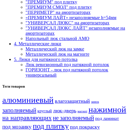
"ПРЕМИУМ" под плитку
"ПРЕМИУМ СМОЛ" под плитку
"ПЕРИМЕТР" на амортизаторах
«ПРЕМИУМ ЛАЙТ» незаполняемые h=54мм
"УНИВЕРСАЛ ЛЮКС" на амортизаторах
"УНИВЕРСАЛ ЛЮКС ЛАЙТ" незаполняемые на
амортизаторах
Напольный люк стальной АМО
4. Металлические люки
Металлический люк на замке
Металлический люк на магните
5. Люки для натяжного потолка
Люк ревизионный под натяжной потолок
ГОРИЗОНТ - люк под натяжной потолок
универсальный
Теги товаров
алюминиевый
влагозащитный
замок
нажимной
заполняемый
люк-дверь
круглый
магнит
на направляющих
не заполняемый
под ламинат
под плитку
под мозаику
под покраску