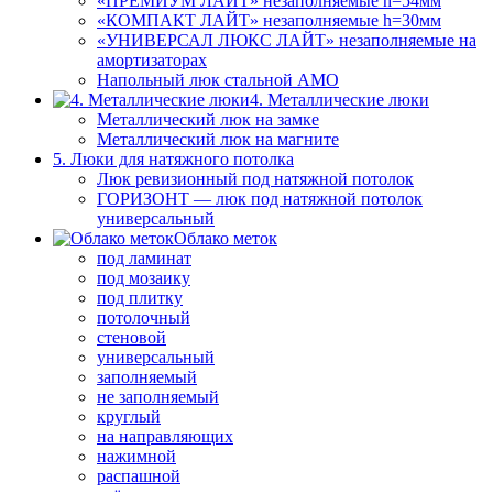
«ПРЕМИУМ ЛАЙТ» незаполняемые h=54мм
«КОМПАКТ ЛАЙТ» незаполняемые h=30мм
«УНИВЕРСАЛ ЛЮКС ЛАЙТ» незаполняемые на
амортизаторах
Напольный люк стальной АМО
4. Металлические люки
Металлический люк на замке
Металлический люк на магните
5. Люки для натяжного потолка
Люк ревизионный под натяжной потолок
ГОРИЗОНТ — люк под натяжной потолок
универсальный
Облако меток
под ламинат
под мозаику
под плитку
потолочный
стеновой
универсальный
заполняемый
не заполняемый
круглый
на направляющих
нажимной
распашной