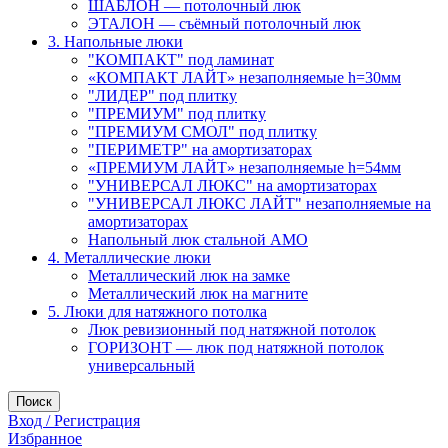
ШАБЛОН — потолочный люк
ЭТАЛОН — съёмный потолочный люк
3. Напольные люки
"КОМПАКТ" под ламинат
«КОМПАКТ ЛАЙТ» незаполняемые h=30мм
"ЛИДЕР" под плитку
"ПРЕМИУМ" под плитку
"ПРЕМИУМ СМОЛ" под плитку
"ПЕРИМЕТР" на амортизаторах
«ПРЕМИУМ ЛАЙТ» незаполняемые h=54мм
"УНИВЕРСАЛ ЛЮКС" на амортизаторах
"УНИВЕРСАЛ ЛЮКС ЛАЙТ" незаполняемые на
амортизаторах
Напольный люк стальной АМО
4. Металлические люки
Металлический люк на замке
Металлический люк на магните
5. Люки для натяжного потолка
Люк ревизионный под натяжной потолок
ГОРИЗОНТ — люк под натяжной потолок
универсальный
Поиск
Вход / Регистрация
Избранное