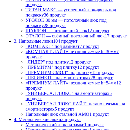
продукт
ТИТАН МАКС — усиленный люк-дверь под
покраску
36 продукт
УГОЛОК 30 мм — потолочный люк под
покраску
28 продукт
ШАБЛОН — потолочный люк
12 продукт
ЭТАЛОН — съёмный потолочный люк
17 продукт
3. Напольные люки
104 продукт
"КОМПАКТ" под ламинат
7 продукт
«КОМПАКТ ЛАЙТ» незаполняемые h=30мм
7
продукт
"ЛИДЕР" под плитку
12 продукт
"ПРЕМИУМ" под плитку
12 продукт
"ПРЕМИУМ СМОЛ" под плитку
15 продукт
"ПЕРИМЕТР" на амортизаторах
28 продукт
«ПРЕМИУМ ЛАЙТ» незаполняемые h=54мм
12
продукт
"УНИВЕРСАЛ ЛЮКС" на амортизаторах
5
продукт
"УНИВЕРСАЛ ЛЮКС ЛАЙТ" незаполняемые на
амортизаторах
5 продукт
Напольный люк стальной АМО
1 продукт
4. Металлические люки
2 продукт
Металлический люк на замке
1 продукт
Металлический люк на магните
1 продукт