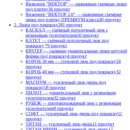
Визионер "ВЕКТОР" — нажимные съемные люки
под плитку
36 продукт
Визионер "ВЕКТОР 2.0" — нажимные съемные
люки под плитку ПРЕМИУМ класса
30 продукт
2. Люки под покраску
281 продукт
КАСКАД — съёмный потолочный люк с
резиновым уплотнителем
10 продукт
КАТЕТ — съёмный потолочный люк под
покраску *
9 продукт
КРАТЕР — съемные универсальные люки круглой
формы под покраску
4 продукт
КОРОБ 30 мм — стеновой люк под покраску
34
продукт
КОРОБ 40 мм — стеновой люк под покраску
32
продукт
МАГНУМ — усиленный люк-дверь под
покраску
18 продукт
ПИЛОТ — универсальный люк с резиновым
уплотнителем
32 продукт
РУБЕЖ — противопожарный люк с резиновым
уплотнителем
9 продукт
СОФТ — усиленный люк-дверь под покраску
11
продукт
ТИТАН — усиленный люк-дверь
11 продукт
ТИТАН МИНИ — усиленный люк-дверь
17