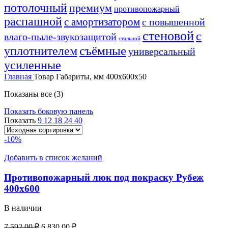
потолочный
премиум
противопожарный
распашной
с амортизатором
с повышенной
стеновой
с
влаго-пыле-звукозащитой
стальной
уплотнителем
съёмные
универсальный
усиленные
Главная
Товар Габариты, мм
400x600x50
Показаны все (3)
Показать боковую панель
Показать
9
12
18
24
40
-10%
Добавить в список желаний
Противопожарный люк под покраску Рубеж
400х600
В наличии
7 592,00
₽
6 830,00
₽