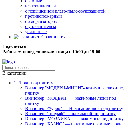
съёмные
влагозащитный
с повышенной влаго-пыле-звукозащитой
противопожарный
с амортизатором
с уплотнителем
усиленные
Сравнивать
Поделиться
Работаем понедельник-пятница с 10:00 до 19:00
Бесплатная доставка до терминала грузовой компании.
В категории
1. Люки под плитку
Визионер"МОДЕРН-МИНИ"-нажимные люки под
плитку
Визионер "МОДЕРН" — нажимные люки под
плитку
Визионер "Фурор" — Нажимной люк под плитку
Визионер "Триумф" — нажимной под плитку
Визионер "МОЗАИКА" — нажимные под плитку
Визионер "БАЗИС" — нажимные съемные люки