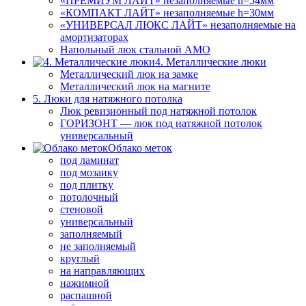
«ПРЕМИУМ ЛАЙТ» незаполняемые h=54мм
«КОМПАКТ ЛАЙТ» незаполняемые h=30мм
«УНИВЕРСАЛ ЛЮКС ЛАЙТ» незаполняемые на
амортизаторах
Напольный люк стальной АМО
4. Металлические люки
Металлический люк на замке
Металлический люк на магните
5. Люки для натяжного потолка
Люк ревизионный под натяжной потолок
ГОРИЗОНТ — люк под натяжной потолок
универсальный
Облако меток
под ламинат
под мозаику
под плитку
потолочный
стеновой
универсальный
заполняемый
не заполняемый
круглый
на направляющих
нажимной
распашной