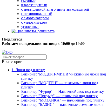
съёмные
влагозащитный
с повышенной влаго-пыле-звукозащитой
противопожарный
с амортизатором
с уплотнителем
усиленные
Сравнивать
Поделиться
Работаем понедельник-пятница с 10:00 до 19:00
Бесплатная доставка до терминала грузовой компании.
В категории
1. Люки под плитку
Визионер"МОДЕРН-МИНИ"-нажимные люки под
плитку
Визионер "МОДЕРН" — нажимные люки под
плитку
Визионер "Фурор" — Нажимной люк под плитку
Визионер "Триумф" — нажимной под плитку
Визионер "МОЗАИКА" — нажимные под плитку
Визионер "БАЗИС" — нажимные съемные люки