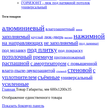
ГОРИЗОНТ - люк под натяжной потолок
универсальный
Теги товаров
алюминиевый
влагозащитный
замок
нажимной
заполняемый
люк-дверь
круглый
магнит
на направляющих
не заполняемый
под ламинат
под плитку
под мозаику
под покраску
потолочный
премиум
противопожарный
распашной
с амортизатором
с повышенной
стеновой
с
влаго-пыле-звукозащитой
стальной
уплотнителем
съёмные
универсальный
усиленные
Главная
Товар Габариты, мм
600х1200х35
Отображение единственного товара
Показать боковую панель