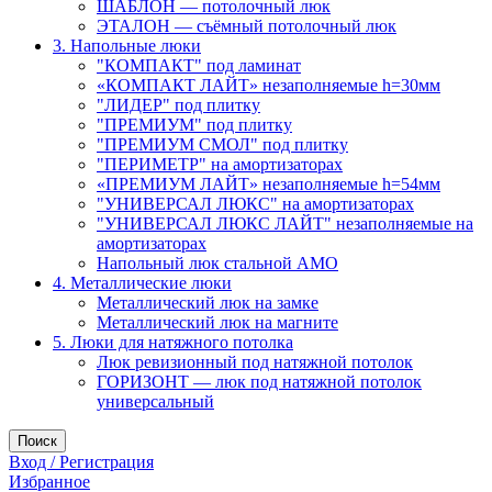
ШАБЛОН — потолочный люк
ЭТАЛОН — съёмный потолочный люк
3. Напольные люки
"КОМПАКТ" под ламинат
«КОМПАКТ ЛАЙТ» незаполняемые h=30мм
"ЛИДЕР" под плитку
"ПРЕМИУМ" под плитку
"ПРЕМИУМ СМОЛ" под плитку
"ПЕРИМЕТР" на амортизаторах
«ПРЕМИУМ ЛАЙТ» незаполняемые h=54мм
"УНИВЕРСАЛ ЛЮКС" на амортизаторах
"УНИВЕРСАЛ ЛЮКС ЛАЙТ" незаполняемые на
амортизаторах
Напольный люк стальной АМО
4. Металлические люки
Металлический люк на замке
Металлический люк на магните
5. Люки для натяжного потолка
Люк ревизионный под натяжной потолок
ГОРИЗОНТ — люк под натяжной потолок
универсальный
Поиск
Вход / Регистрация
Избранное