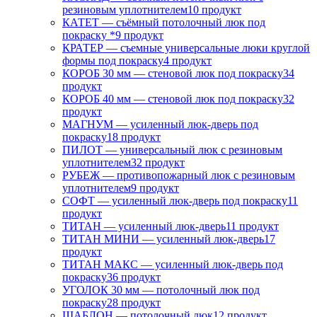
резиновым уплотнителем
10 продукт
КАТЕТ — съёмный потолочный люк под
покраску *
9 продукт
КРАТЕР — съемные универсальные люки круглой
формы под покраску
4 продукт
КОРОБ 30 мм — стеновой люк под покраску
34
продукт
КОРОБ 40 мм — стеновой люк под покраску
32
продукт
МАГНУМ — усиленный люк-дверь под
покраску
18 продукт
ПИЛОТ — универсальный люк с резиновым
уплотнителем
32 продукт
РУБЕЖ — противопожарный люк с резиновым
уплотнителем
9 продукт
СОФТ — усиленный люк-дверь под покраску
11
продукт
ТИТАН — усиленный люк-дверь
11 продукт
ТИТАН МИНИ — усиленный люк-дверь
17
продукт
ТИТАН МАКС — усиленный люк-дверь под
покраску
36 продукт
УГОЛОК 30 мм — потолочный люк под
покраску
28 продукт
ШАБЛОН — потолочный люк
12 продукт