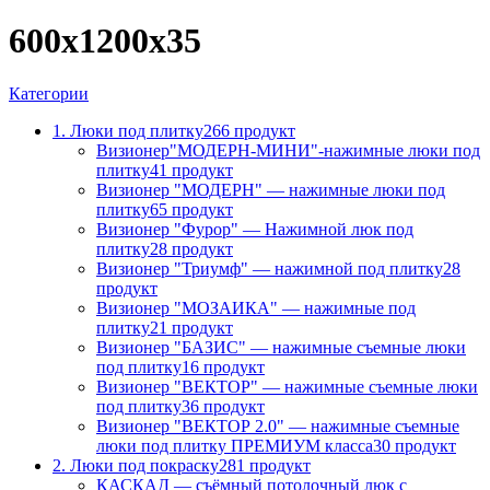
600х1200х35
Категории
1. Люки под плитку
266 продукт
Визионер"МОДЕРН-МИНИ"-нажимные люки под
плитку
41 продукт
Визионер "МОДЕРН" — нажимные люки под
плитку
65 продукт
Визионер "Фурор" — Нажимной люк под
плитку
28 продукт
Визионер "Триумф" — нажимной под плитку
28
продукт
Визионер "МОЗАИКА" — нажимные под
плитку
21 продукт
Визионер "БАЗИС" — нажимные съемные люки
под плитку
16 продукт
Визионер "ВЕКТОР" — нажимные съемные люки
под плитку
36 продукт
Визионер "ВЕКТОР 2.0" — нажимные съемные
люки под плитку ПРЕМИУМ класса
30 продукт
2. Люки под покраску
281 продукт
КАСКАД — съёмный потолочный люк с