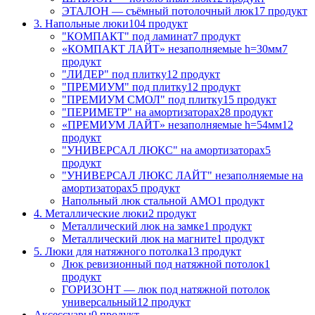
ЭТАЛОН — съёмный потолочный люк
17 продукт
3. Напольные люки
104 продукт
"КОМПАКТ" под ламинат
7 продукт
«КОМПАКТ ЛАЙТ» незаполняемые h=30мм
7
продукт
"ЛИДЕР" под плитку
12 продукт
"ПРЕМИУМ" под плитку
12 продукт
"ПРЕМИУМ СМОЛ" под плитку
15 продукт
"ПЕРИМЕТР" на амортизаторах
28 продукт
«ПРЕМИУМ ЛАЙТ» незаполняемые h=54мм
12
продукт
"УНИВЕРСАЛ ЛЮКС" на амортизаторах
5
продукт
"УНИВЕРСАЛ ЛЮКС ЛАЙТ" незаполняемые на
амортизаторах
5 продукт
Напольный люк стальной АМО
1 продукт
4. Металлические люки
2 продукт
Металлический люк на замке
1 продукт
Металлический люк на магните
1 продукт
5. Люки для натяжного потолка
13 продукт
Люк ревизионный под натяжной потолок
1
продукт
ГОРИЗОНТ — люк под натяжной потолок
универсальный
12 продукт
Аксессуары
0 продукт