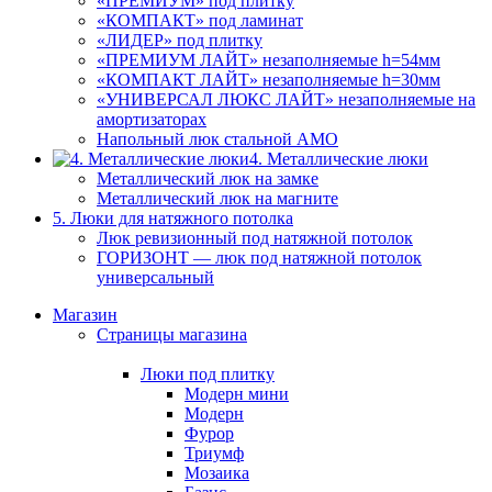
«ПРЕМИУМ» под плитку
«КОМПАКТ» под ламинат
«ЛИДЕР» под плитку
«ПРЕМИУМ ЛАЙТ» незаполняемые h=54мм
«КОМПАКТ ЛАЙТ» незаполняемые h=30мм
«УНИВЕРСАЛ ЛЮКС ЛАЙТ» незаполняемые на
амортизаторах
Напольный люк стальной АМО
4. Металлические люки
Металлический люк на замке
Металлический люк на магните
5. Люки для натяжного потолка
Люк ревизионный под натяжной потолок
ГОРИЗОНТ — люк под натяжной потолок
универсальный
Магазин
Страницы магазина
Люки под плитку
Модерн мини
Модерн
Фурор
Триумф
Мозаика