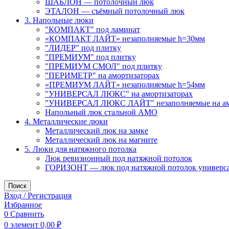
ШАБЛОН — потолочный люк
ЭТАЛОН — съёмный потолочный люк
3. Напольные люки
"КОМПАКТ" под ламинат
«КОМПАКТ ЛАЙТ» незаполняемые h=30мм
"ЛИДЕР" под плитку
"ПРЕМИУМ" под плитку
"ПРЕМИУМ СМОЛ" под плитку
"ПЕРИМЕТР" на амортизаторах
«ПРЕМИУМ ЛАЙТ» незаполняемые h=54мм
"УНИВЕРСАЛ ЛЮКС" на амортизаторах
"УНИВЕРСАЛ ЛЮКС ЛАЙТ" незаполняемые на ам
Напольный люк стальной АМО
4. Металлические люки
Металлический люк на замке
Металлический люк на магните
5. Люки для натяжного потолка
Люк ревизионный под натяжной потолок
ГОРИЗОНТ — люк под натяжной потолок универс
Поиск
Вход / Регистрация
Избранное
0
Сравнить
0
элемент
0,00
₽