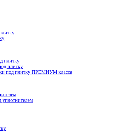
плитку
ку
д плитку
од плитку
ки под плитку ПРЕМИУМ класса
нителем
 уплотнителем
ску