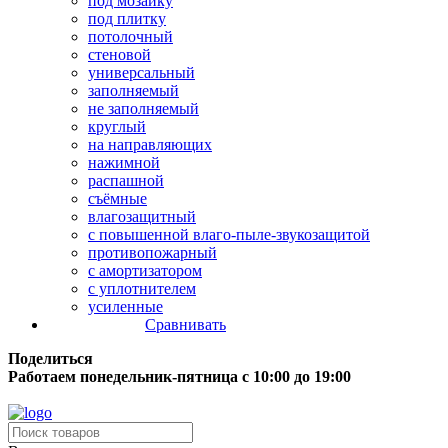
под мозаику
под плитку
потолочный
стеновой
универсальный
заполняемый
не заполняемый
круглый
на направляющих
нажимной
распашной
съёмные
влагозащитный
с повышенной влаго-пыле-звукозащитой
противопожарный
с амортизатором
с уплотнителем
усиленные
Сравнивать
Поделиться
Работаем понедельник-пятница с 10:00 до 19:00
Бесплатная доставка до терминала грузовой компании.