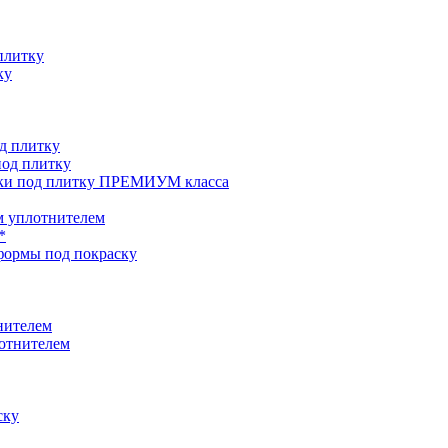
плитку
ку
д плитку
од плитку
ки под плитку ПРЕМИУМ класса
 уплотнителем
*
формы под покраску
нителем
отнителем
ску