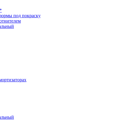
*
формы под покраску
отнителем
альный
ортизаторах
альный