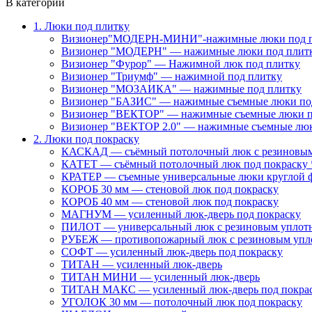
В категории
1. Люки под плитку
Визионер"МОДЕРН-МИНИ"-нажимные люки под 
Визионер "МОДЕРН" — нажимные люки под плит
Визионер "Фурор" — Нажимной люк под плитку
Визионер "Триумф" — нажимной под плитку
Визионер "МОЗАИКА" — нажимные под плитку
Визионер "БАЗИС" — нажимные съемные люки по
Визионер "ВЕКТОР" — нажимные съемные люки п
Визионер "ВЕКТОР 2.0" — нажимные съемные лю
2. Люки под покраску
КАСКАД — съёмный потолочный люк с резиновым
КАТЕТ — съёмный потолочный люк под покраску 
КРАТЕР — съемные универсальные люки круглой 
КОРОБ 30 мм — стеновой люк под покраску
КОРОБ 40 мм — стеновой люк под покраску
МАГНУМ — усиленный люк-дверь под покраску
ПИЛОТ — универсальный люк с резиновым уплот
РУБЕЖ — противопожарный люк с резиновым упл
СОФТ — усиленный люк-дверь под покраску
ТИТАН — усиленный люк-дверь
ТИТАН МИНИ — усиленный люк-дверь
ТИТАН МАКС — усиленный люк-дверь под покра
УГОЛОК 30 мм — потолочный люк под покраску