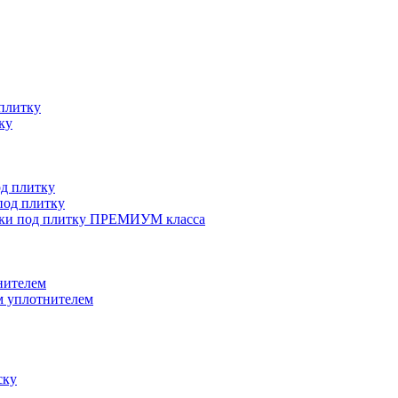
плитку
ку
д плитку
од плитку
ки под плитку ПРЕМИУМ класса
нителем
 уплотнителем
ску