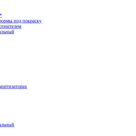
*
формы под покраску
отнителем
альный
ортизаторах
альный