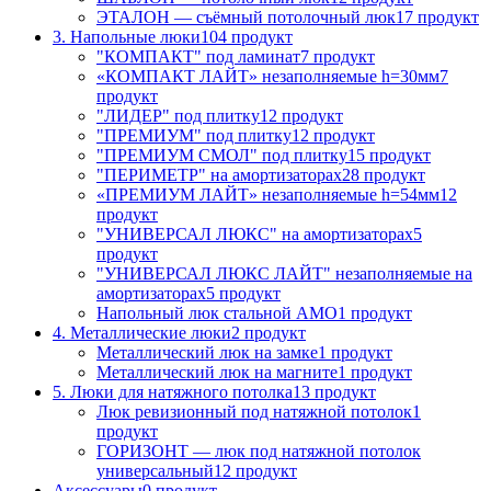
ЭТАЛОН — съёмный потолочный люк
17 продукт
3. Напольные люки
104 продукт
"КОМПАКТ" под ламинат
7 продукт
«КОМПАКТ ЛАЙТ» незаполняемые h=30мм
7
продукт
"ЛИДЕР" под плитку
12 продукт
"ПРЕМИУМ" под плитку
12 продукт
"ПРЕМИУМ СМОЛ" под плитку
15 продукт
"ПЕРИМЕТР" на амортизаторах
28 продукт
«ПРЕМИУМ ЛАЙТ» незаполняемые h=54мм
12
продукт
"УНИВЕРСАЛ ЛЮКС" на амортизаторах
5
продукт
"УНИВЕРСАЛ ЛЮКС ЛАЙТ" незаполняемые на
амортизаторах
5 продукт
Напольный люк стальной АМО
1 продукт
4. Металлические люки
2 продукт
Металлический люк на замке
1 продукт
Металлический люк на магните
1 продукт
5. Люки для натяжного потолка
13 продукт
Люк ревизионный под натяжной потолок
1
продукт
ГОРИЗОНТ — люк под натяжной потолок
универсальный
12 продукт
Аксессуары
0 продукт