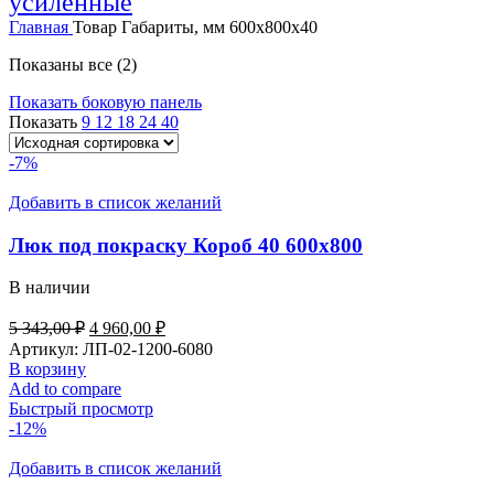
усиленные
Главная
Товар Габариты, мм
600х800х40
Показаны все (2)
Показать боковую панель
Показать
9
12
18
24
40
-7%
Добавить в список желаний
Люк под покраску Короб 40 600х800
В наличии
Первоначальная
Текущая
5 343,00
₽
4 960,00
₽
цена
цена:
Артикул:
ЛП-02-1200-6080
составляла
4
В корзину
5
960,00 ₽.
Add to compare
343,00 ₽.
Быстрый просмотр
-12%
Добавить в список желаний