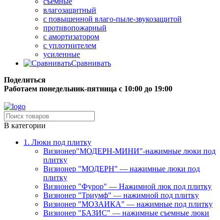
съёмные
влагозащитный
с повышенной влаго-пыле-звукозащитой
противопожарный
с амортизатором
с уплотнителем
усиленные
Сравнивать
Поделиться
Работаем понедельник-пятница с 10:00 до 19:00
Бесплатная доставка до терминала грузовой компании.
В категории
1. Люки под плитку
Визионер"МОДЕРН-МИНИ"-нажимные люки под
плитку
Визионер "МОДЕРН" — нажимные люки под
плитку
Визионер "Фурор" — Нажимной люк под плитку
Визионер "Триумф" — нажимной под плитку
Визионер "МОЗАИКА" — нажимные под плитку
Визионер "БАЗИС" — нажимные съемные люки