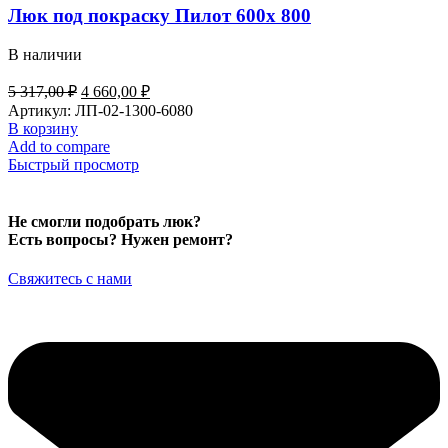
Люк под покраску Пилот 600х 800
В наличии
Первоначальная
Текущая
5 317,00
₽
4 660,00
₽
цена
цена:
Артикул:
ЛП-02-1300-6080
составляла
4
В корзину
5
660,00 ₽.
Add to compare
317,00 ₽.
Быстрый просмотр
Не смогли подобрать люк?
Есть вопросы? Нужен ремонт?
Свяжитесь с нами