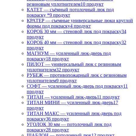
резиновым уплотнителем
10 продукт
КАТЕТ — съёмный потолочный люк под
покраску *
9 продукт
КРАТЕР — съемные универсальные люки круглой
формы под покраску
4 продукт
КОРОБ 30 мм — стеновой люк под покраску
34
продукт
КОРОБ 40 мм — стеновой люк под покраску
32
продукт
МАГНУМ — усиленный люк-дверь под
покраску
18 продукт
ПИЛОТ — универсальный люк с резиновым
уплотнителем
32 продукт
РУБЕЖ — противопожарный люк с резиновым
уплотнителем
9 продукт
СОФТ — усиленный люк-дверь под покраску
11
продукт
ТИТАН — усиленный люк-дверь
11 продукт
ТИТАН МИНИ — усиленный люк-дверь
17
продукт
ТИТАН МАКС — усиленный люк-дверь под
покраску
36 продукт
УГОЛОК 30 мм — потолочный люк под
покраску
28 продукт
ШАБЛОН — потолочный люк
12 продукт