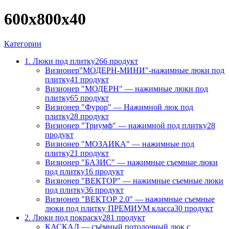
600х800х40
Категории
1. Люки под плитку
266 продукт
Визионер"МОДЕРН-МИНИ"-нажимные люки под
плитку
41 продукт
Визионер "МОДЕРН" — нажимные люки под
плитку
65 продукт
Визионер "Фурор" — Нажимной люк под
плитку
28 продукт
Визионер "Триумф" — нажимной под плитку
28
продукт
Визионер "МОЗАИКА" — нажимные под
плитку
21 продукт
Визионер "БАЗИС" — нажимные съемные люки
под плитку
16 продукт
Визионер "ВЕКТОР" — нажимные съемные люки
под плитку
36 продукт
Визионер "ВЕКТОР 2.0" — нажимные съемные
люки под плитку ПРЕМИУМ класса
30 продукт
2. Люки под покраску
281 продукт
КАСКАД — съёмный потолочный люк с