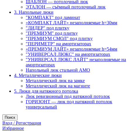
ШАБЛОН — потолочный люк
ЭТАЛОН — съёмный потолочный люк
3. Напольные люки
"КОМПАКТ" под ламинат
«КОМПАКТ ЛАЙТ» незаполняемые h=30мм
"ЛИДЕР" под плитку
"ПРЕМИУМ" под плитку
"ПРЕМИУМ СМОЛ" под плитку
"ПЕРИМЕТР" на амортизаторах
«ПРЕМИУМ ЛАЙТ» незаполняемые h=54мм
"УНИВЕРСАЛ ЛЮКС" на амортизаторах
"УНИВЕРСАЛ ЛЮКС ЛАЙТ" незаполняемые на
амортизаторах
Напольный люк стальной АМО
4. Металлические люки
Металлический люк на замке
Металлический люк на магните
5. Люки для натяжного потолка
Люк ревизионный под натяжной потолок
ГОРИЗОНТ — люк под натяжной потолок
универсальный
Поиск
Вход / Регистрация
Избранное