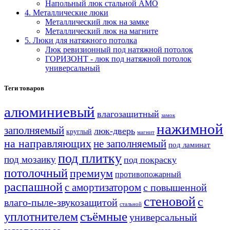
Напольный люк стальной АМО
4. Металлические люки
Металлический люк на замке
Металлический люк на магните
5. Люки для натяжного потолка
Люк ревизионный под натяжной потолок
ГОРИЗОНТ - люк под натяжной потолок
универсальный
Теги товаров
алюминиевый
влагозащитный
замок
нажимной
заполняемый
люк-дверь
круглый
магнит
на направляющих
не заполняемый
под ламинат
под плитку
под мозаику
под покраску
потолочный
премиум
противопожарный
распашной
с амортизатором
с повышенной
стеновой
с
влаго-пыле-звукозащитой
стальной
уплотнителем
съёмные
универсальный