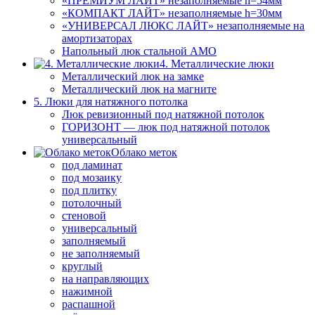
«ПРЕМИУМ ЛАЙТ» незаполняемые h=54мм
«КОМПАКТ ЛАЙТ» незаполняемые h=30мм
«УНИВЕРСАЛ ЛЮКС ЛАЙТ» незаполняемые на
амортизаторах
Напольный люк стальной АМО
4. Металлические люки
Металлический люк на замке
Металлический люк на магните
5. Люки для натяжного потолка
Люк ревизионный под натяжной потолок
ГОРИЗОНТ — люк под натяжной потолок
универсальный
Облако меток
под ламинат
под мозаику
под плитку
потолочный
стеновой
универсальный
заполняемый
не заполняемый
круглый
на направляющих
нажимной
распашной