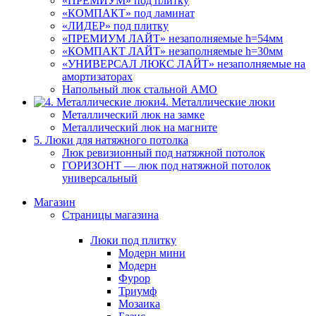
«ПРЕМИУМ» под плитку
«КОМПАКТ» под ламинат
«ЛИДЕР» под плитку
«ПРЕМИУМ ЛАЙТ» незаполняемые h=54мм
«КОМПАКТ ЛАЙТ» незаполняемые h=30мм
«УНИВЕРСАЛ ЛЮКС ЛАЙТ» незаполняемые на
амортизаторах
Напольный люк стальной АМО
4. Металлические люки
Металлический люк на замке
Металлический люк на магните
5. Люки для натяжного потолка
Люк ревизионный под натяжной потолок
ГОРИЗОНТ — люк под натяжной потолок
универсальный
Магазин
Страницы магазина
Люки под плитку
Модерн мини
Модерн
Фурор
Триумф
Мозаика