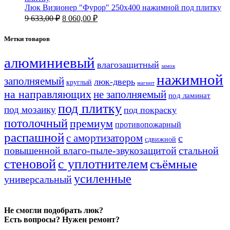
Люк Визионер "Фурор" 250х400 нажимной под плитку
Первоначальная
Текущая
9 633,00
₽
8 060,00
₽
цена
цена:
составляла
8
Метки товаров
9
060,00 ₽.
633,00 ₽.
алюминиевый
влагозащитный
замок
нажимной
заполняемый
люк-дверь
круглый
магнит
на направляющих
не заполняемый
под ламинат
под плитку
под мозаику
под покраску
потолочный
премиум
противопожарный
распашной
с амортизатором
с
сдвижной
повышенной влаго-пыле-звукозащитой
стальной
стеновой
с уплотнителем
съёмные
усиленные
универсальный
Не смогли подобрать люк?
Есть вопросы? Нужен ремонт?