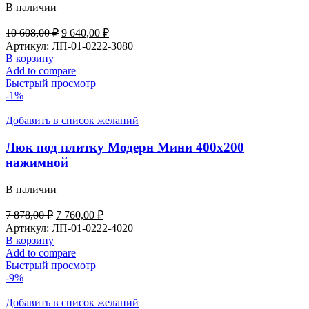
В наличии
Первоначальная
Текущая
10 608,00
₽
9 640,00
₽
цена
цена:
Артикул:
ЛП-01-0222-3080
составляла
9
В корзину
10
640,00 ₽.
Add to compare
608,00 ₽.
Быстрый просмотр
-1%
Добавить в список желаний
Люк под плитку Модерн Мини 400х200
нажимной
В наличии
Первоначальная
Текущая
7 878,00
₽
7 760,00
₽
цена
цена:
Артикул:
ЛП-01-0222-4020
составляла
7
В корзину
7
760,00 ₽.
Add to compare
878,00 ₽.
Быстрый просмотр
-9%
Добавить в список желаний