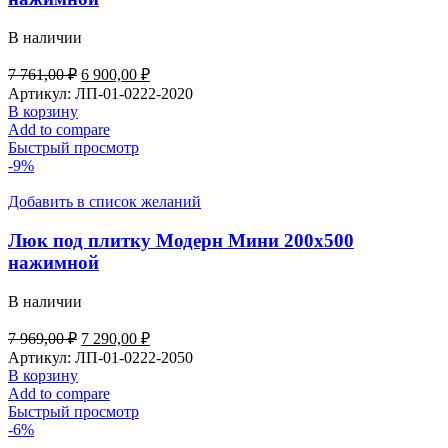
В наличии
Первоначальная
Текущая
7 761,00
₽
6 900,00
₽
цена
цена:
Артикул:
ЛП-01-0222-2020
составляла
6
В корзину
7
900,00 ₽.
Add to compare
761,00 ₽.
Быстрый просмотр
-9%
Добавить в список желаний
Люк под плитку Модерн Мини 200х500
нажимной
В наличии
Первоначальная
Текущая
7 969,00
₽
7 290,00
₽
цена
цена:
Артикул:
ЛП-01-0222-2050
составляла
7
В корзину
7
290,00 ₽.
Add to compare
969,00 ₽.
Быстрый просмотр
-6%