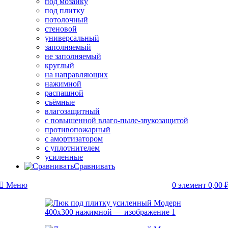
под мозаику
под плитку
потолочный
стеновой
универсальный
заполняемый
не заполняемый
круглый
на направляющих
нажимной
распашной
съёмные
влагозащитный
с повышенной влаго-пыле-звукозащитой
противопожарный
с амортизатором
с уплотнителем
усиленные
Сравнивать
Меню
0
элемент
0,00