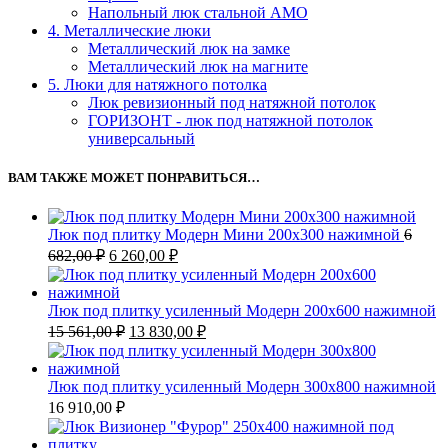
Напольный люк стальной АМО
4. Металлические люки
Металлический люк на замке
Металлический люк на магните
5. Люки для натяжного потолка
Люк ревизионный под натяжной потолок
ГОРИЗОНТ - люк под натяжной потолок
универсальный
ВАМ ТАКЖЕ МОЖЕТ ПОНРАВИТЬСЯ…
Люк под плитку Модерн Мини 200х300 нажимной
6
Первоначальная
Текущая
682,00
₽
6 260,00
₽
цена
цена:
составляла
6
6
260,00 ₽.
Люк под плитку усиленный Модерн 200х600 нажимной
682,00 ₽.
Первоначальная
Текущая
15 561,00
₽
13 830,00
₽
цена
цена:
составляла
13
15
830,00 ₽.
Люк под плитку усиленный Модерн 300х800 нажимной
561,00 ₽.
16 910,00
₽