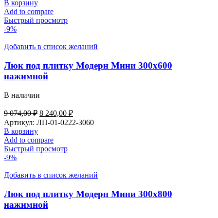
составляла
7
В корзину
7
200,00 ₽.
Add to compare
774,00 ₽.
Быстрый просмотр
-9%
Добавить в список желаний
Люк под плитку Модерн Мини 300х600
нажимной
В наличии
Первоначальная
Текущая
9 074,00
₽
8 240,00
₽
цена
цена:
Артикул:
ЛП-01-0222-3060
составляла
8
В корзину
9
240,00 ₽.
Add to compare
074,00 ₽.
Быстрый просмотр
-9%
Добавить в список желаний
Люк под плитку Модерн Мини 300х800
нажимной