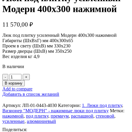
Модерн 400х300 нажимной
11 570,00
₽
Люк под плитку усиленный Модерн 400х300 нажимной
Габариты (ШхВхГ) мм 400х300х65
Проем в свету (ШхВ) мм 330х230
Размер дверцы (ШхВ) мм 350х250
Вес изделия кг 4,9
В наличии
Количество
товара
В корзину
Люк
Add to compare
под
Добавить в список желаний
плитку
усиленный
Артикул:
ЛП-01-0443-4030
Категории:
1. Люки под плитку
,
Модерн
Визионер "МОДЕРН" - нажимные люки под плитку
Метки:
400х300
нажимной
,
под плитку
,
премиум
,
распашной
,
стеновой
,
нажимной
усиленные
,
алюминиевый
Поделиться: