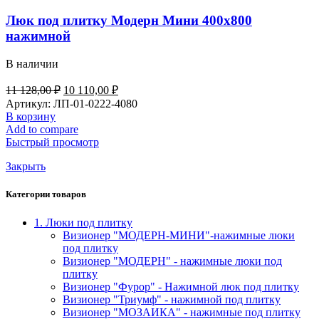
Люк под плитку Модерн Мини 400х800
нажимной
В наличии
Первоначальная
Текущая
11 128,00
₽
10 110,00
₽
цена
цена:
Артикул:
ЛП-01-0222-4080
составляла
10
В корзину
11
110,00 ₽.
Add to compare
128,00 ₽.
Быстрый просмотр
Закрыть
Категории товаров
1. Люки под плитку
Визионер "МОДЕРН-МИНИ"-нажимные люки
под плитку
Визионер "МОДЕРН" - нажимные люки под
плитку
Визионер "Фурор" - Нажимной люк под плитку
Визионер "Триумф" - нажимной под плитку
Визионер "МОЗАИКА" - нажимные под плитку