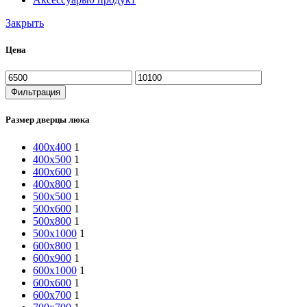
Закрыть
Цена
Минимальная
Максимальная
цена
цена
Фильтрация
Размер дверцы люка
400х400
1
400х500
1
400х600
1
400х800
1
500х500
1
500х600
1
500х800
1
500х1000
1
600х800
1
600х900
1
600х1000
1
600х600
1
600х700
1