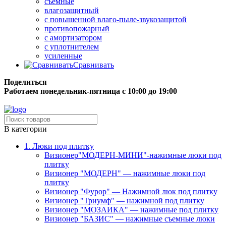
съёмные
влагозащитный
с повышенной влаго-пыле-звукозащитой
противопожарный
с амортизатором
с уплотнителем
усиленные
Сравнивать
Поделиться
Работаем понедельник-пятница с 10:00 до 19:00
Бесплатная доставка до терминала грузовой компании.
В категории
1. Люки под плитку
Визионер"МОДЕРН-МИНИ"-нажимные люки под
плитку
Визионер "МОДЕРН" — нажимные люки под
плитку
Визионер "Фурор" — Нажимной люк под плитку
Визионер "Триумф" — нажимной под плитку
Визионер "МОЗАИКА" — нажимные под плитку
Визионер "БАЗИС" — нажимные съемные люки