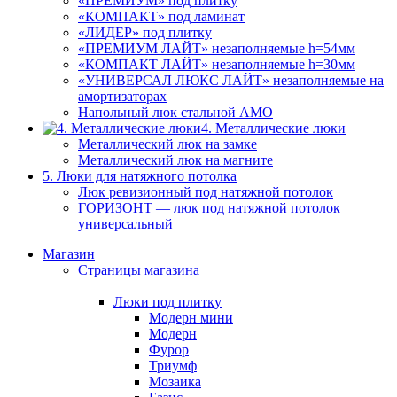
«ПРЕМИУМ» под плитку
«КОМПАКТ» под ламинат
«ЛИДЕР» под плитку
«ПРЕМИУМ ЛАЙТ» незаполняемые h=54мм
«КОМПАКТ ЛАЙТ» незаполняемые h=30мм
«УНИВЕРСАЛ ЛЮКС ЛАЙТ» незаполняемые на
амортизаторах
Напольный люк стальной АМО
4. Металлические люки
Металлический люк на замке
Металлический люк на магните
5. Люки для натяжного потолка
Люк ревизионный под натяжной потолок
ГОРИЗОНТ — люк под натяжной потолок
универсальный
Магазин
Страницы магазина
Люки под плитку
Модерн мини
Модерн
Фурор
Триумф
Мозаика