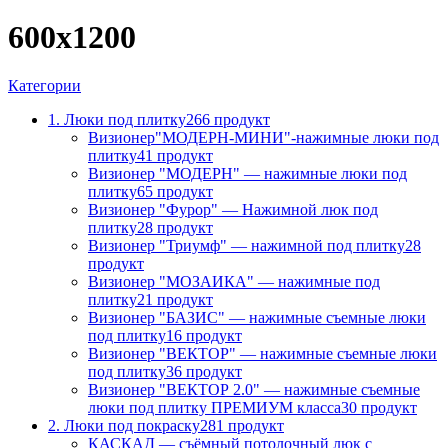
600х1200
Категории
1. Люки под плитку
266 продукт
Визионер"МОДЕРН-МИНИ"-нажимные люки под
плитку
41 продукт
Визионер "МОДЕРН" — нажимные люки под
плитку
65 продукт
Визионер "Фурор" — Нажимной люк под
плитку
28 продукт
Визионер "Триумф" — нажимной под плитку
28
продукт
Визионер "МОЗАИКА" — нажимные под
плитку
21 продукт
Визионер "БАЗИС" — нажимные съемные люки
под плитку
16 продукт
Визионер "ВЕКТОР" — нажимные съемные люки
под плитку
36 продукт
Визионер "ВЕКТОР 2.0" — нажимные съемные
люки под плитку ПРЕМИУМ класса
30 продукт
2. Люки под покраску
281 продукт
КАСКАД — съёмный потолочный люк с