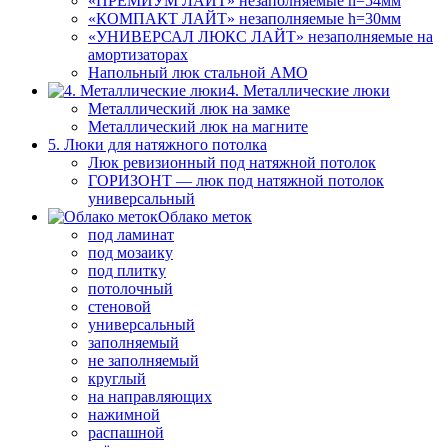
«ПРЕМИУМ ЛАЙТ» незаполняемые h=54мм
«КОМПАКТ ЛАЙТ» незаполняемые h=30мм
«УНИВЕРСАЛ ЛЮКС ЛАЙТ» незаполняемые на
амортизаторах
Напольный люк стальной АМО
4. Металлические люки
Металлический люк на замке
Металлический люк на магните
5. Люки для натяжного потолка
Люк ревизионный под натяжной потолок
ГОРИЗОНТ — люк под натяжной потолок
универсальный
Облако меток
под ламинат
под мозаику
под плитку
потолочный
стеновой
универсальный
заполняемый
не заполняемый
круглый
на направляющих
нажимной
распашной