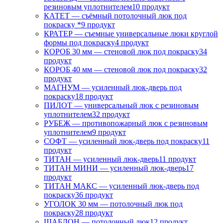
резиновым уплотнителем
10 продукт
КАТЕТ — съёмный потолочный люк под
покраску *
9 продукт
КРАТЕР — съемные универсальные люки круглой
формы под покраску
4 продукт
КОРОБ 30 мм — стеновой люк под покраску
34
продукт
КОРОБ 40 мм — стеновой люк под покраску
32
продукт
МАГНУМ — усиленный люк-дверь под
покраску
18 продукт
ПИЛОТ — универсальный люк с резиновым
уплотнителем
32 продукт
РУБЕЖ — противопожарный люк с резиновым
уплотнителем
9 продукт
СОФТ — усиленный люк-дверь под покраску
11
продукт
ТИТАН — усиленный люк-дверь
11 продукт
ТИТАН МИНИ — усиленный люк-дверь
17
продукт
ТИТАН МАКС — усиленный люк-дверь под
покраску
36 продукт
УГОЛОК 30 мм — потолочный люк под
покраску
28 продукт
ШАБЛОН — потолочный люк
12 продукт