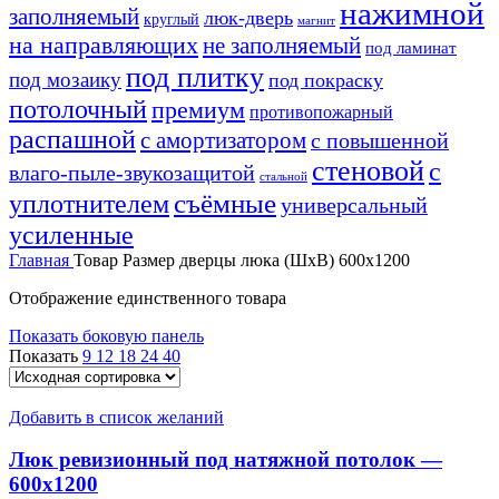
нажимной
заполняемый
люк-дверь
круглый
магнит
на направляющих
не заполняемый
под ламинат
под плитку
под мозаику
под покраску
потолочный
премиум
противопожарный
распашной
с амортизатором
с повышенной
стеновой
с
влаго-пыле-звукозащитой
стальной
уплотнителем
съёмные
универсальный
усиленные
Главная
Товар Размер дверцы люка (ШхВ)
600х1200
Отображение единственного товара
Показать боковую панель
Показать
9
12
18
24
40
Добавить в список желаний
Люк ревизионный под натяжной потолок —
600х1200