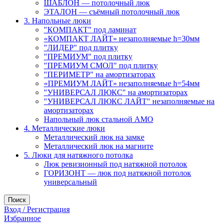
ШАБЛОН — потолочный люк
ЭТАЛОН — съёмный потолочный люк
3. Напольные люки
"КОМПАКТ" под ламинат
«КОМПАКТ ЛАЙТ» незаполняемые h=30мм
"ЛИДЕР" под плитку
"ПРЕМИУМ" под плитку
"ПРЕМИУМ СМОЛ" под плитку
"ПЕРИМЕТР" на амортизаторах
«ПРЕМИУМ ЛАЙТ» незаполняемые h=54мм
"УНИВЕРСАЛ ЛЮКС" на амортизаторах
"УНИВЕРСАЛ ЛЮКС ЛАЙТ" незаполняемые на
амортизаторах
Напольный люк стальной АМО
4. Металлические люки
Металлический люк на замке
Металлический люк на магните
5. Люки для натяжного потолка
Люк ревизионный под натяжной потолок
ГОРИЗОНТ — люк под натяжной потолок
универсальный
Поиск
Вход / Регистрация
Избранное