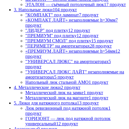
ЭТАЛОН — съёмный потолочный люк
17 продукт
3. Напольные люки
104 продукт
"КОМПАКТ" под ламинат
7 продукт
«КОМПАКТ ЛАЙТ» незаполняемые h=30мм
7
продукт
"ЛИДЕР" под плитку
12 продукт
"ПРЕМИУМ" под плитку
12 продукт
"ПРЕМИУМ СМОЛ" под плитку
15 продукт
"ПЕРИМЕТР" на амортизаторах
28 продукт
«ПРЕМИУМ ЛАЙТ» незаполняемые h=54мм
12
продукт
"УНИВЕРСАЛ ЛЮКС" на амортизаторах
5
продукт
"УНИВЕРСАЛ ЛЮКС ЛАЙТ" незаполняемые на
амортизаторах
5 продукт
Напольный люк стальной АМО
1 продукт
4. Металлические люки
2 продукт
Металлический люк на замке
1 продукт
Металлический люк на магните
1 продукт
5. Люки для натяжного потолка
13 продукт
Люк ревизионный под натяжной потолок
1
продукт
ГОРИЗОНТ — люк под натяжной потолок
универсальный
12 продукт
Аксессуары
0 продукт