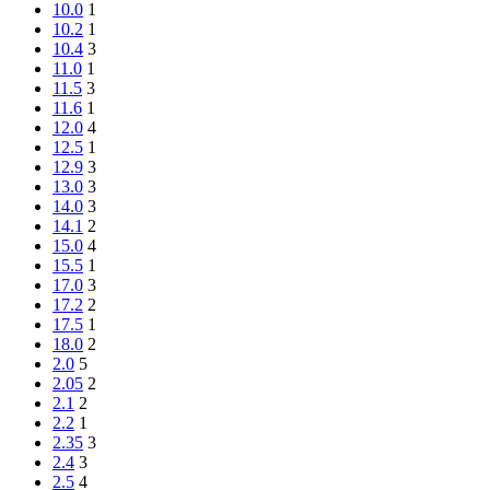
10.0
1
10.2
1
10.4
3
11.0
1
11.5
3
11.6
1
12.0
4
12.5
1
12.9
3
13.0
3
14.0
3
14.1
2
15.0
4
15.5
1
17.0
3
17.2
2
17.5
1
18.0
2
2.0
5
2.05
2
2.1
2
2.2
1
2.35
3
2.4
3
2.5
4