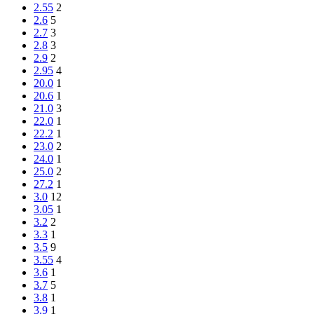
2.55
2
2.6
5
2.7
3
2.8
3
2.9
2
2.95
4
20.0
1
20.6
1
21.0
3
22.0
1
22.2
1
23.0
2
24.0
1
25.0
2
27.2
1
3.0
12
3.05
1
3.2
2
3.3
1
3.5
9
3.55
4
3.6
1
3.7
5
3.8
1
3.9
1