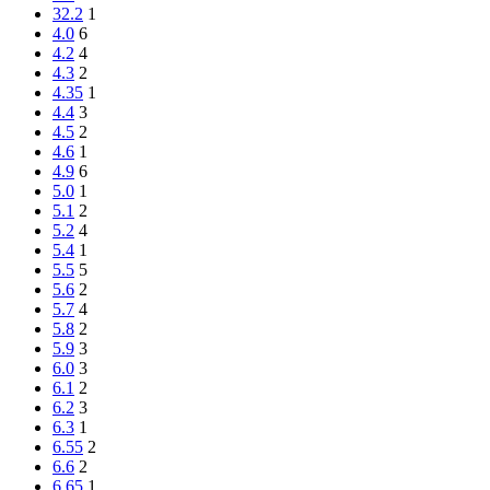
32.2
1
4.0
6
4.2
4
4.3
2
4.35
1
4.4
3
4.5
2
4.6
1
4.9
6
5.0
1
5.1
2
5.2
4
5.4
1
5.5
5
5.6
2
5.7
4
5.8
2
5.9
3
6.0
3
6.1
2
6.2
3
6.3
1
6.55
2
6.6
2
6.65
1