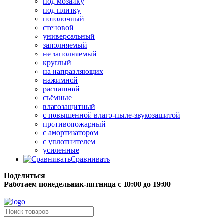
под мозаику
под плитку
потолочный
стеновой
универсальный
заполняемый
не заполняемый
круглый
на направляющих
нажимной
распашной
съёмные
влагозащитный
с повышенной влаго-пыле-звукозащитой
противопожарный
с амортизатором
с уплотнителем
усиленные
Сравнивать
Поделиться
Работаем понедельник-пятница с 10:00 до 19:00
Бесплатная доставка до терминала грузовой компании.