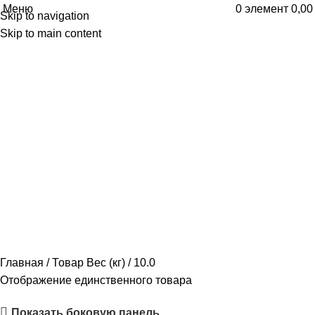
Меню
0
элемент
0,0
Skip to navigation
10.0
Skip to main content
Категории
1. ЛЮКИ ПОД ПЛИТКУ
347 ПРОДУКТ
2. ЛЮКИ ПОД ПОКРАСКУ
290 ПРОДУКТ
3. НАПОЛЬНЫЕ ЛЮКИ
117 ПРОДУКТ
4. МЕТАЛЛИЧЕСКИЕ ЛЮКИ
2 ПРОДУКТ
5. ЛЮКИ ДЛЯ НАТЯЖНОГО ПОТОЛКА
13 ПРОДУКТ
АКСЕССУАРЫ
0 ПРОДУКТ
Главная
Товар Вес (кг)
10.0
Отображение единственного товара
Показать боковую панель