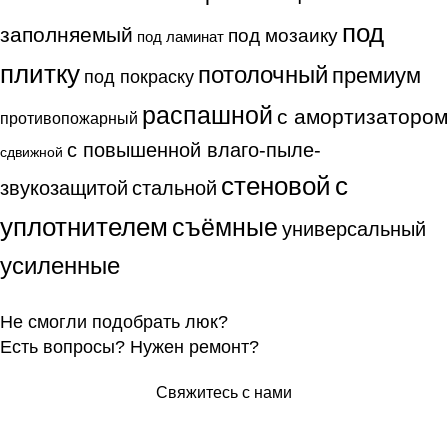
под
заполняемый
под мозаику
под ламинат
плитку
потолочный
премиум
под покраску
распашной
с амортизатором
противопожарный
с повышенной влаго-пыле-
сдвижной
стеновой
с
звукозащитой
стальной
уплотнителем
съёмные
универсальный
усиленные
Не смогли подобрать люк?
Есть вопросы? Нужен ремонт?
Свяжитесь с нами