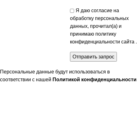
Я даю согласие на
обработку персональных
данных, прочитал(а) и
принимаю
политику
конфиденциальности
сайта .
Персональные данные будут использоваться в
соответствии с нашей
Политикой конфиденциальности
Наши контакты:
192148 г, Санкт-Петербург, ул. Ольги Берггольц, д42,
Телефон: +7 (800) 201-26-46
WhatsApp: +7 (911) 923 26-62
E-mail:
luki.pitera@mail.ru
Статьи