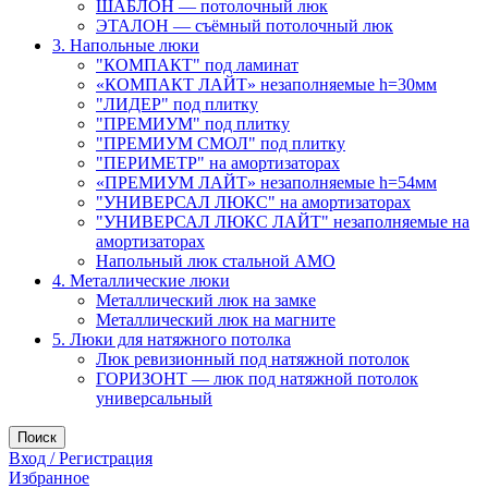
ШАБЛОН — потолочный люк
ЭТАЛОН — съёмный потолочный люк
3. Напольные люки
"КОМПАКТ" под ламинат
«КОМПАКТ ЛАЙТ» незаполняемые h=30мм
"ЛИДЕР" под плитку
"ПРЕМИУМ" под плитку
"ПРЕМИУМ СМОЛ" под плитку
"ПЕРИМЕТР" на амортизаторах
«ПРЕМИУМ ЛАЙТ» незаполняемые h=54мм
"УНИВЕРСАЛ ЛЮКС" на амортизаторах
"УНИВЕРСАЛ ЛЮКС ЛАЙТ" незаполняемые на
амортизаторах
Напольный люк стальной АМО
4. Металлические люки
Металлический люк на замке
Металлический люк на магните
5. Люки для натяжного потолка
Люк ревизионный под натяжной потолок
ГОРИЗОНТ — люк под натяжной потолок
универсальный
Поиск
Вход / Регистрация
Избранное