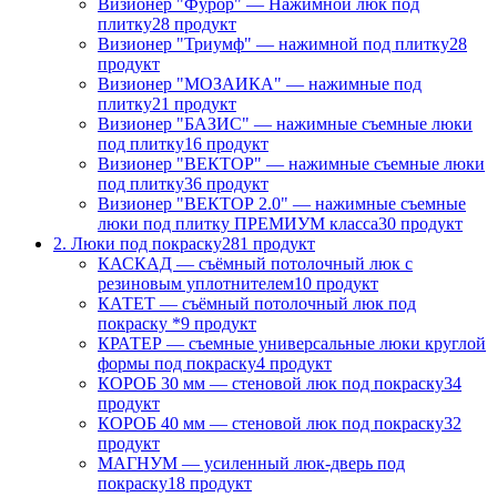
Визионер "Фурор" — Нажимной люк под
плитку
28 продукт
Визионер "Триумф" — нажимной под плитку
28
продукт
Визионер "МОЗАИКА" — нажимные под
плитку
21 продукт
Визионер "БАЗИС" — нажимные съемные люки
под плитку
16 продукт
Визионер "ВЕКТОР" — нажимные съемные люки
под плитку
36 продукт
Визионер "ВЕКТОР 2.0" — нажимные съемные
люки под плитку ПРЕМИУМ класса
30 продукт
2. Люки под покраску
281 продукт
КАСКАД — съёмный потолочный люк с
резиновым уплотнителем
10 продукт
КАТЕТ — съёмный потолочный люк под
покраску *
9 продукт
КРАТЕР — съемные универсальные люки круглой
формы под покраску
4 продукт
КОРОБ 30 мм — стеновой люк под покраску
34
продукт
КОРОБ 40 мм — стеновой люк под покраску
32
продукт
МАГНУМ — усиленный люк-дверь под
покраску
18 продукт