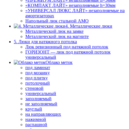
«ПРЕМИУМ ЛАЙТ» незаполняемые h=54мм
«КОМПАКТ ЛАЙТ» незаполняемые h=30мм
«УНИВЕРСАЛ ЛЮКС ЛАЙТ» незаполняемые на
амортизаторах
Напольный люк стальной АМО
4. Металлические люки
Металлический люк на замке
Металлический люк на магните
5. Люки для натяжного потолка
Люк ревизионный под натяжной потолок
ГОРИЗОНТ — люк под натяжной потолок
универсальный
Облако меток
под ламинат
под мозаику
под плитку
потолочный
стеновой
универсальный
заполняемый
не заполняемый
круглый
на направляющих
нажимной
распашной