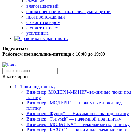
съёмные
влагозащитный
с повышенной влаго-пыле-звукозащитой
противопожарный
с амортизатором
с уплотнителем
усиленные
Сравнивать
Поделиться
Работаем понедельник-пятница с 10:00 до 19:00
Бесплатная доставка до терминала грузовой компании.
В категории
1. Люки под плитку
Визионер"МОДЕРН-МИНИ"-нажимные люки под
плитку
Визионер "МОДЕРН" — нажимные люки под
плитку
Визионер "Фурор" — Нажимной люк под плитку
Визионер "Триумф" — нажимной под плитку
Визионер "МОЗАИКА" — нажимные под плитку
Визионер "БАЗИС" — нажимные съемные люки