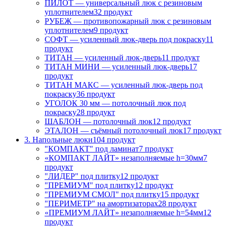
ПИЛОТ — универсальный люк с резиновым
уплотнителем
32 продукт
РУБЕЖ — противопожарный люк с резиновым
уплотнителем
9 продукт
СОФТ — усиленный люк-дверь под покраску
11
продукт
ТИТАН — усиленный люк-дверь
11 продукт
ТИТАН МИНИ — усиленный люк-дверь
17
продукт
ТИТАН МАКС — усиленный люк-дверь под
покраску
36 продукт
УГОЛОК 30 мм — потолочный люк под
покраску
28 продукт
ШАБЛОН — потолочный люк
12 продукт
ЭТАЛОН — съёмный потолочный люк
17 продукт
3. Напольные люки
104 продукт
"КОМПАКТ" под ламинат
7 продукт
«КОМПАКТ ЛАЙТ» незаполняемые h=30мм
7
продукт
"ЛИДЕР" под плитку
12 продукт
"ПРЕМИУМ" под плитку
12 продукт
"ПРЕМИУМ СМОЛ" под плитку
15 продукт
"ПЕРИМЕТР" на амортизаторах
28 продукт
«ПРЕМИУМ ЛАЙТ» незаполняемые h=54мм
12
продукт