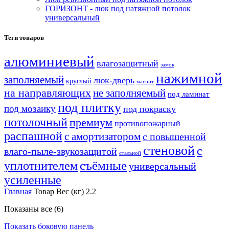
ГОРИЗОНТ - люк под натяжной потолок
универсальный
Теги товаров
алюминиевый
влагозащитный
замок
нажимной
заполняемый
люк-дверь
круглый
магнит
на направляющих
не заполняемый
под ламинат
под плитку
под мозаику
под покраску
потолочный
премиум
противопожарный
распашной
с амортизатором
с повышенной
стеновой
с
влаго-пыле-звукозащитой
стальной
уплотнителем
съёмные
универсальный
усиленные
Главная
Товар Вес (кг)
2.2
Показаны все (6)
Показать боковую панель