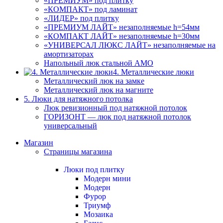
«ПРЕМИУМ» под плитку
«КОМПАКТ» под ламинат
«ЛИДЕР» под плитку
«ПРЕМИУМ ЛАЙТ» незаполняемые h=54мм
«КОМПАКТ ЛАЙТ» незаполняемые h=30мм
«УНИВЕРСАЛ ЛЮКС ЛАЙТ» незаполняемые на
амортизаторах
Напольный люк стальной АМО
4. Металлические люки
Металлический люк на замке
Металлический люк на магните
5. Люки для натяжного потолка
Люк ревизионный под натяжной потолок
ГОРИЗОНТ — люк под натяжной потолок
универсальный
Магазин
Страницы магазина
Люки под плитку
Модерн мини
Модерн
Фурор
Триумф
Мозаика