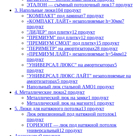
ЭТАЛОН — съёмный потолочный люк
17 продукт
3. Напольные люки
104 продукт
"КОМПАКТ" под ламинат
7 продукт
«КОМПАКТ ЛАЙТ» незаполняемые h=30мм
7
продукт
"ЛИДЕР" под плитку
12 продукт
"ПРЕМИУМ" под плитку
12 продукт
"ПРЕМИУМ СМОЛ" под плитку
15 продукт
"ПЕРИМЕТР" на амортизаторах
28 продукт
«ПРЕМИУМ ЛАЙТ» незаполняемые h=54мм
12
продукт
"УНИВЕРСАЛ ЛЮКС" на амортизаторах
5
продукт
"УНИВЕРСАЛ ЛЮКС ЛАЙТ" незаполняемые на
амортизаторах
5 продукт
Напольный люк стальной АМО
1 продукт
4. Металлические люки
2 продукт
Металлический люк на замке
1 продукт
Металлический люк на магните
1 продукт
5. Люки для натяжного потолка
13 продукт
Люк ревизионный под натяжной потолок
1
продукт
ГОРИЗОНТ — люк под натяжной потолок
универсальный
12 продукт
Аксессуары
0 продукт