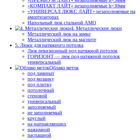
«ПРЕМИУМ ЛАЙТ» незаполняемые h=54мм
«КОМПАКТ ЛАЙТ» незаполняемые h=30мм
«УНИВЕРСАЛ ЛЮКС ЛАЙТ» незаполняемые на
амортизаторах
Напольный люк стальной АМО
4. Металлические люки
Металлический люк на замке
Металлический люк на магните
5. Люки для натяжного потолка
Люк ревизионный под натяжной потолок
ГОРИЗОНТ — люк под натяжной потолок
универсальный
Облако меток
под ламинат
под мозаику
под плитку
потолочный
стеновой
универсальный
заполняемый
не заполняемый
круглый
на направляющих
нажимной
распашной