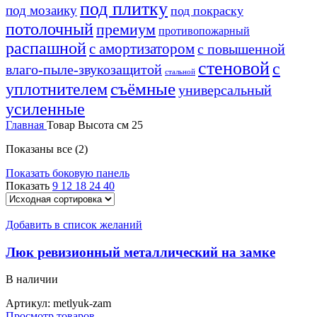
под плитку
под мозаику
под покраску
потолочный
премиум
противопожарный
распашной
с амортизатором
с повышенной
стеновой
с
влаго-пыле-звукозащитой
стальной
уплотнителем
съёмные
универсальный
усиленные
Главная
Товар Высота см
25
Показаны все (2)
Показать боковую панель
Показать
9
12
18
24
40
Добавить в список желаний
Люк ревизионный металлический на замке
В наличии
Артикул:
metlyuk-zam
Просмотр товаров