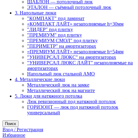
ШАБЛОН — потолочный люк
ЭТАЛОН — съёмный потолочный люк
3. Напольные люки
"КОМПАКТ" под ламинат
«КОМПАКТ ЛАЙТ» незаполняемые h=30мм
"ЛИДЕР" под плитку
"ПРЕМИУМ" под плитку
"ПРЕМИУМ СМОЛ" под плитку
"ПЕРИМЕТР" на амортизаторах
«ПРЕМИУМ ЛАЙТ» незаполняемые h=54мм
"УНИВЕРСАЛ ЛЮКС" на амортизаторах
"УНИВЕРСАЛ ЛЮКС ЛАЙТ" незаполняемые на
амортизаторах
Напольный люк стальной АМО
4. Металлические люки
Металлический люк на замке
Металлический люк на магните
5. Люки для натяжного потолка
Люк ревизионный под натяжной потолок
ГОРИЗОНТ — люк под натяжной потолок
универсальный
Поиск
Вход / Регистрация
Избранное