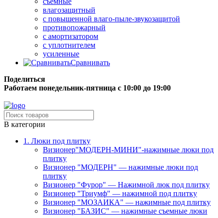
съёмные
влагозащитный
с повышенной влаго-пыле-звукозащитой
противопожарный
с амортизатором
с уплотнителем
усиленные
Сравнивать
Поделиться
Работаем понедельник-пятница с 10:00 до 19:00
Бесплатная доставка до терминала грузовой компании.
В категории
1. Люки под плитку
Визионер"МОДЕРН-МИНИ"-нажимные люки под
плитку
Визионер "МОДЕРН" — нажимные люки под
плитку
Визионер "Фурор" — Нажимной люк под плитку
Визионер "Триумф" — нажимной под плитку
Визионер "МОЗАИКА" — нажимные под плитку
Визионер "БАЗИС" — нажимные съемные люки