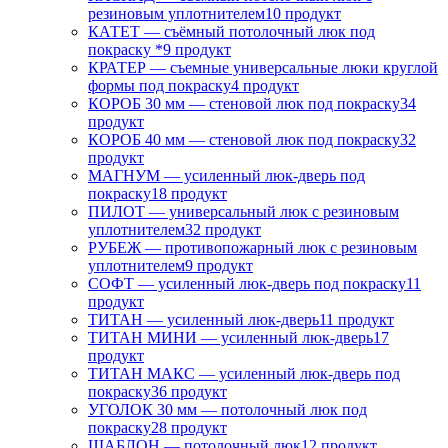
резиновым уплотнителем
10 продукт
КАТЕТ — съёмный потолочный люк под
покраску *
9 продукт
КРАТЕР — съемные универсальные люки круглой
формы под покраску
4 продукт
КОРОБ 30 мм — стеновой люк под покраску
34
продукт
КОРОБ 40 мм — стеновой люк под покраску
32
продукт
МАГНУМ — усиленный люк-дверь под
покраску
18 продукт
ПИЛОТ — универсальный люк с резиновым
уплотнителем
32 продукт
РУБЕЖ — противопожарный люк с резиновым
уплотнителем
9 продукт
СОФТ — усиленный люк-дверь под покраску
11
продукт
ТИТАН — усиленный люк-дверь
11 продукт
ТИТАН МИНИ — усиленный люк-дверь
17
продукт
ТИТАН МАКС — усиленный люк-дверь под
покраску
36 продукт
УГОЛОК 30 мм — потолочный люк под
покраску
28 продукт
ШАБЛОН — потолочный люк
12 продукт