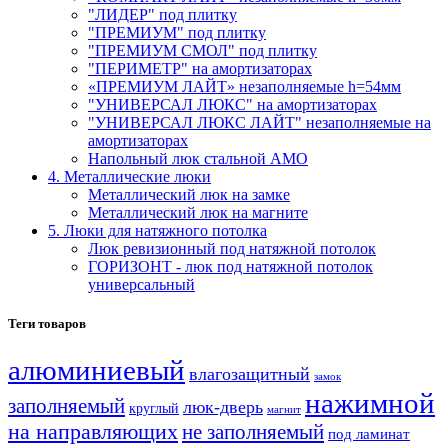
"ЛИДЕР" под плитку
"ПРЕМИУМ" под плитку
"ПРЕМИУМ СМОЛ" под плитку
"ПЕРИМЕТР" на амортизаторах
«ПРЕМИУМ ЛАЙТ» незаполняемые h=54мм
"УНИВЕРСАЛ ЛЮКС" на амортизаторах
"УНИВЕРСАЛ ЛЮКС ЛАЙТ" незаполняемые на
амортизаторах
Напольный люк стальной АМО
4. Металлические люки
Металлический люк на замке
Металлический люк на магните
5. Люки для натяжного потолка
Люк ревизионный под натяжной потолок
ГОРИЗОНТ - люк под натяжной потолок
универсальный
Теги товаров
алюминиевый
влагозащитный
замок
нажимной
заполняемый
люк-дверь
круглый
магнит
на направляющих
не заполняемый
под ламинат