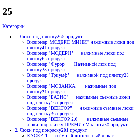
25
Категории
1. Люки под плитку
266 продукт
Визионер"МОДЕРН-МИНИ"-нажимные люки под
плитку
41 продукт
Визионер "МОДЕРН" — нажимные люки под
плитку
65 продукт
Визионер "Фурор" — Нажимной люк под
плитку
28 продукт
Визионер "Триумф" — нажимной под плитку
28
продукт
Визионер "МОЗАИКА" — нажимные под
плитку
21 продукт
Визионер "БАЗИС" — нажимные съемные люки
под плитку
16 продукт
Визионер "ВЕКТОР" — нажимные съемные люки
под плитку
36 продукт
Визионер "ВЕКТОР 2.0" — нажимные съемные
люки под плитку ПРЕМИУМ класса
30 продукт
2. Люки под покраску
281 продукт
КАСКАД — съёмный потолочный люк с