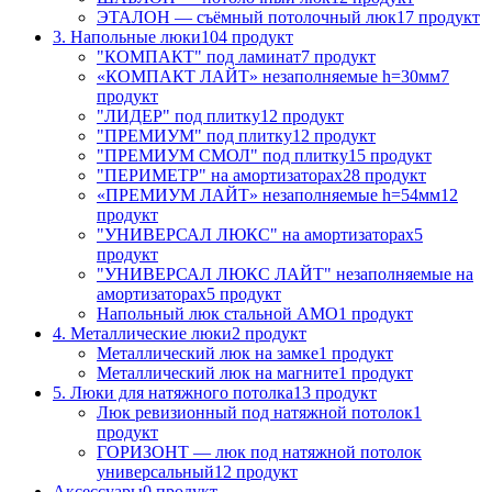
ЭТАЛОН — съёмный потолочный люк
17 продукт
3. Напольные люки
104 продукт
"КОМПАКТ" под ламинат
7 продукт
«КОМПАКТ ЛАЙТ» незаполняемые h=30мм
7
продукт
"ЛИДЕР" под плитку
12 продукт
"ПРЕМИУМ" под плитку
12 продукт
"ПРЕМИУМ СМОЛ" под плитку
15 продукт
"ПЕРИМЕТР" на амортизаторах
28 продукт
«ПРЕМИУМ ЛАЙТ» незаполняемые h=54мм
12
продукт
"УНИВЕРСАЛ ЛЮКС" на амортизаторах
5
продукт
"УНИВЕРСАЛ ЛЮКС ЛАЙТ" незаполняемые на
амортизаторах
5 продукт
Напольный люк стальной АМО
1 продукт
4. Металлические люки
2 продукт
Металлический люк на замке
1 продукт
Металлический люк на магните
1 продукт
5. Люки для натяжного потолка
13 продукт
Люк ревизионный под натяжной потолок
1
продукт
ГОРИЗОНТ — люк под натяжной потолок
универсальный
12 продукт
Аксессуары
0 продукт