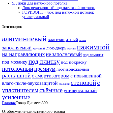
5. Люки для натяжного потолка
Люк ревизионный под натяжной потолок
ГОРИЗОНТ - люк под натяжной потолок
универсальный
Теги товаров
алюминиевый
влагозащитный
замок
нажимной
заполняемый
люк-дверь
круглый
магнит
на направляющих
не заполняемый
под ламинат
под плитку
под мозаику
под покраску
потолочный
премиум
противопожарный
распашной
с амортизатором
с повышенной
стеновой
с
влаго-пыле-звукозащитой
стальной
уплотнителем
съёмные
универсальный
усиленные
Главная
Товар Диаметр
300
Отображение единственного товара