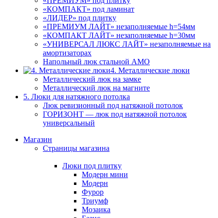
«ПРЕМИУМ» под плитку
«КОМПАКТ» под ламинат
«ЛИДЕР» под плитку
«ПРЕМИУМ ЛАЙТ» незаполняемые h=54мм
«КОМПАКТ ЛАЙТ» незаполняемые h=30мм
«УНИВЕРСАЛ ЛЮКС ЛАЙТ» незаполняемые на
амортизаторах
Напольный люк стальной АМО
4. Металлические люки
Металлический люк на замке
Металлический люк на магните
5. Люки для натяжного потолка
Люк ревизионный под натяжной потолок
ГОРИЗОНТ — люк под натяжной потолок
универсальный
Магазин
Страницы магазина
Люки под плитку
Модерн мини
Модерн
Фурор
Триумф
Мозаика