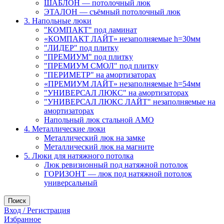
ШАБЛОН — потолочный люк
ЭТАЛОН — съёмный потолочный люк
3. Напольные люки
"КОМПАКТ" под ламинат
«КОМПАКТ ЛАЙТ» незаполняемые h=30мм
"ЛИДЕР" под плитку
"ПРЕМИУМ" под плитку
"ПРЕМИУМ СМОЛ" под плитку
"ПЕРИМЕТР" на амортизаторах
«ПРЕМИУМ ЛАЙТ» незаполняемые h=54мм
"УНИВЕРСАЛ ЛЮКС" на амортизаторах
"УНИВЕРСАЛ ЛЮКС ЛАЙТ" незаполняемые на
амортизаторах
Напольный люк стальной АМО
4. Металлические люки
Металлический люк на замке
Металлический люк на магните
5. Люки для натяжного потолка
Люк ревизионный под натяжной потолок
ГОРИЗОНТ — люк под натяжной потолок
универсальный
Поиск
Вход / Регистрация
Избранное