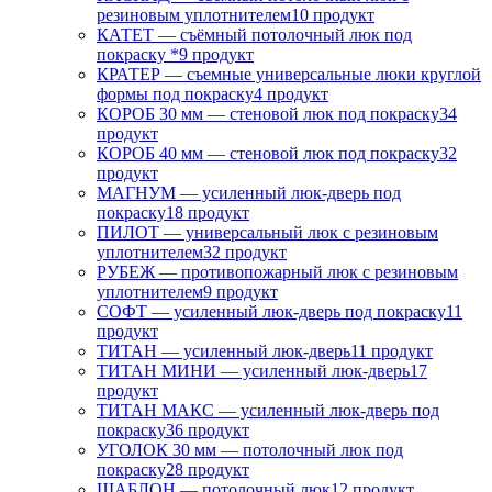
резиновым уплотнителем
10 продукт
КАТЕТ — съёмный потолочный люк под
покраску *
9 продукт
КРАТЕР — съемные универсальные люки круглой
формы под покраску
4 продукт
КОРОБ 30 мм — стеновой люк под покраску
34
продукт
КОРОБ 40 мм — стеновой люк под покраску
32
продукт
МАГНУМ — усиленный люк-дверь под
покраску
18 продукт
ПИЛОТ — универсальный люк с резиновым
уплотнителем
32 продукт
РУБЕЖ — противопожарный люк с резиновым
уплотнителем
9 продукт
СОФТ — усиленный люк-дверь под покраску
11
продукт
ТИТАН — усиленный люк-дверь
11 продукт
ТИТАН МИНИ — усиленный люк-дверь
17
продукт
ТИТАН МАКС — усиленный люк-дверь под
покраску
36 продукт
УГОЛОК 30 мм — потолочный люк под
покраску
28 продукт
ШАБЛОН — потолочный люк
12 продукт