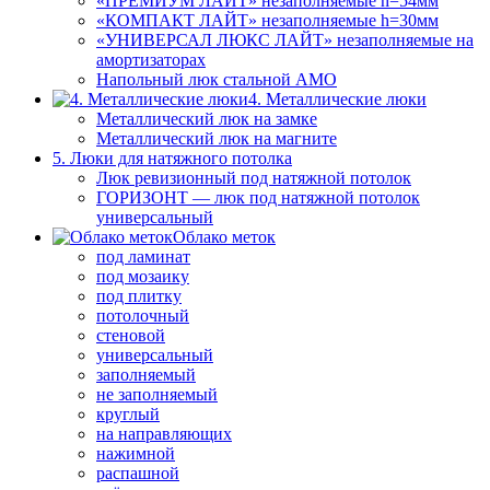
«ПРЕМИУМ ЛАЙТ» незаполняемые h=54мм
«КОМПАКТ ЛАЙТ» незаполняемые h=30мм
«УНИВЕРСАЛ ЛЮКС ЛАЙТ» незаполняемые на
амортизаторах
Напольный люк стальной АМО
4. Металлические люки
Металлический люк на замке
Металлический люк на магните
5. Люки для натяжного потолка
Люк ревизионный под натяжной потолок
ГОРИЗОНТ — люк под натяжной потолок
универсальный
Облако меток
под ламинат
под мозаику
под плитку
потолочный
стеновой
универсальный
заполняемый
не заполняемый
круглый
на направляющих
нажимной
распашной