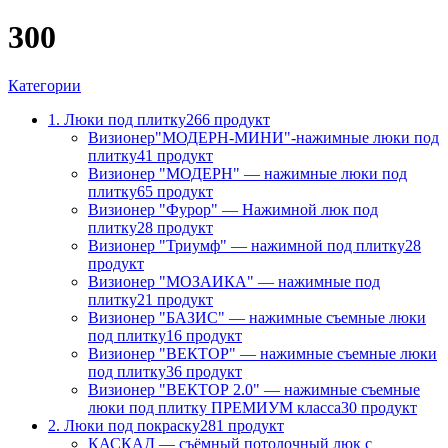
300
Категории
1. Люки под плитку
266 продукт
Визионер"МОДЕРН-МИНИ"-нажимные люки под
плитку
41 продукт
Визионер "МОДЕРН" — нажимные люки под
плитку
65 продукт
Визионер "Фурор" — Нажимной люк под
плитку
28 продукт
Визионер "Триумф" — нажимной под плитку
28
продукт
Визионер "МОЗАИКА" — нажимные под
плитку
21 продукт
Визионер "БАЗИС" — нажимные съемные люки
под плитку
16 продукт
Визионер "ВЕКТОР" — нажимные съемные люки
под плитку
36 продукт
Визионер "ВЕКТОР 2.0" — нажимные съемные
люки под плитку ПРЕМИУМ класса
30 продукт
2. Люки под покраску
281 продукт
КАСКАД — съёмный потолочный люк с