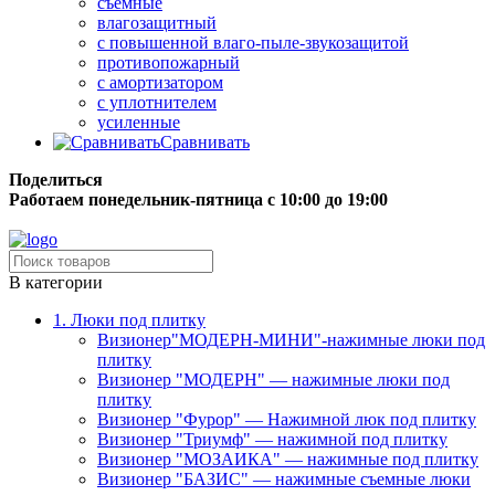
съёмные
влагозащитный
с повышенной влаго-пыле-звукозащитой
противопожарный
с амортизатором
с уплотнителем
усиленные
Сравнивать
Поделиться
Работаем понедельник-пятница с 10:00 до 19:00
Бесплатная доставка до терминала грузовой компании.
В категории
1. Люки под плитку
Визионер"МОДЕРН-МИНИ"-нажимные люки под
плитку
Визионер "МОДЕРН" — нажимные люки под
плитку
Визионер "Фурор" — Нажимной люк под плитку
Визионер "Триумф" — нажимной под плитку
Визионер "МОЗАИКА" — нажимные под плитку
Визионер "БАЗИС" — нажимные съемные люки