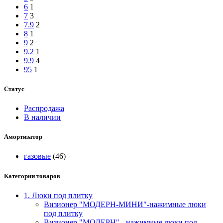
6
1
7
3
7.9
2
8
1
9
2
9.2
1
9.9
4
95
1
Статус
Распродажа
В наличии
Амортизатор
газовые
(46)
Категории товаров
1. Люки под плитку
Визионер "МОДЕРН-МИНИ"-нажимные люки
под плитку
Визионер "МОДЕРН" - нажимные люки под