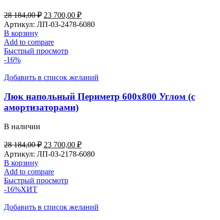
Первоначальная
Текущая
28 184,00
₽
23 700,00
₽
цена
цена:
Артикул:
ЛП-03-2478-6080
составляла
23
В корзину
28
700,00 ₽.
Add to compare
184,00 ₽.
Быстрый просмотр
-16%
Добавить в список желаний
Люк напольный Периметр 600х800 Углом (с
амортизаторами)
В наличии
Первоначальная
Текущая
28 184,00
₽
23 700,00
₽
цена
цена:
Артикул:
ЛП-03-2178-6080
составляла
23
В корзину
28
700,00 ₽.
Add to compare
184,00 ₽.
Быстрый просмотр
-16%
ХИТ
Добавить в список желаний