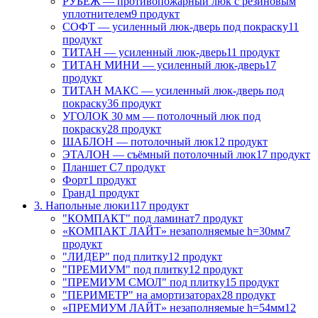
РУБЕЖ — противопожарный люк с резиновым
уплотнителем
9 продукт
СОФТ — усиленный люк-дверь под покраску
11
продукт
ТИТАН — усиленный люк-дверь
11 продукт
ТИТАН МИНИ — усиленный люк-дверь
17
продукт
ТИТАН МАКС — усиленный люк-дверь под
покраску
36 продукт
УГОЛОК 30 мм — потолочный люк под
покраску
28 продукт
ШАБЛОН — потолочный люк
12 продукт
ЭТАЛОН — съёмный потолочный люк
17 продукт
Планшет С
7 продукт
Форт
1 продукт
Гранд
1 продукт
3. Напольные люки
117 продукт
"КОМПАКТ" под ламинат
7 продукт
«КОМПАКТ ЛАЙТ» незаполняемые h=30мм
7
продукт
"ЛИДЕР" под плитку
12 продукт
"ПРЕМИУМ" под плитку
12 продукт
"ПРЕМИУМ СМОЛ" под плитку
15 продукт
"ПЕРИМЕТР" на амортизаторах
28 продукт
«ПРЕМИУМ ЛАЙТ» незаполняемые h=54мм
12