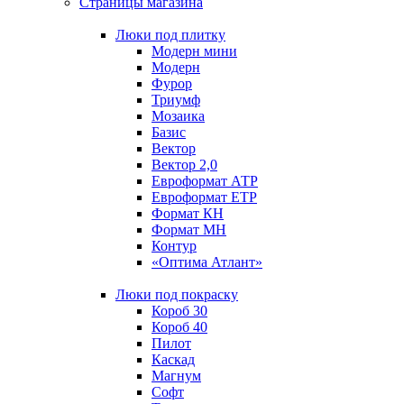
Страницы магазина
Люки под плитку
Модерн мини
Модерн
Фурор
Триумф
Мозаика
Базис
Вектор
Вектор 2,0
Евроформат АТР
Евроформат ЕТР
Формат КН
Формат МН
Контур
«Оптима Атлант»
Люки под покраску
Короб 30
Короб 40
Пилот
Каскад
Магнум
Софт