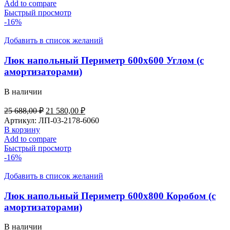
25
580,00 ₽.
Add to compare
688,00 ₽.
Быстрый просмотр
-16%
Добавить в список желаний
Люк напольный Периметр 600х600 Углом (с
амортизаторами)
В наличии
Первоначальная
Текущая
25 688,00
₽
21 580,00
₽
цена
цена:
Артикул:
ЛП-03-2178-6060
составляла
21
В корзину
25
580,00 ₽.
Add to compare
688,00 ₽.
Быстрый просмотр
-16%
Добавить в список желаний
Люк напольный Периметр 600х800 Коробом (с
амортизаторами)
В наличии