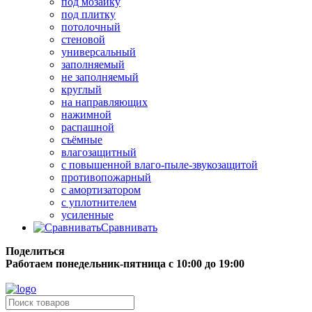
под мозаику
под плитку
потолочный
стеновой
универсальный
заполняемый
не заполняемый
круглый
на направляющих
нажимной
распашной
съёмные
влагозащитный
с повышенной влаго-пыле-звукозащитой
противопожарный
с амортизатором
с уплотнителем
усиленные
Сравнивать
Поделиться
Работаем понедельник-пятница с 10:00 до 19:00
Бесплатная доставка до терминала грузовой компании.