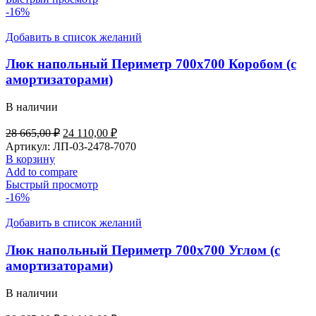
-16%
Добавить в список желаний
Люк напольный Периметр 700х700 Коробом (с
амортизаторами)
В наличии
Первоначальная
Текущая
28 665,00
₽
24 110,00
₽
цена
цена:
Артикул:
ЛП-03-2478-7070
составляла
24
В корзину
28
110,00 ₽.
Add to compare
665,00 ₽.
Быстрый просмотр
-16%
Добавить в список желаний
Люк напольный Периметр 700х700 Углом (с
амортизаторами)
В наличии