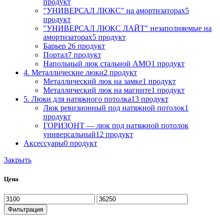
продукт
"УНИВЕРСАЛ ЛЮКС" на амортизаторах
5
продукт
"УНИВЕРСАЛ ЛЮКС ЛАЙТ" незаполняемые на
амортизаторах
5 продукт
Барьер 2
6 продукт
Портал
7 продукт
Напольный люк стальной АМО
1 продукт
4. Металлические люки
2 продукт
Металлический люк на замке
1 продукт
Металлический люк на магните
1 продукт
5. Люки для натяжного потолка
13 продукт
Люк ревизионный под натяжной потолок
1
продукт
ГОРИЗОНТ — люк под натяжной потолок
универсальный
12 продукт
Аксессуары
0 продукт
Закрыть
Цена
Минимальная
Максимальная
цена
цена
Фильтрация