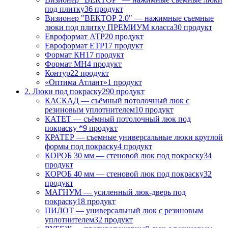
под плитку
36 продукт
Визионер "ВЕКТОР 2.0" — нажимные съемные
люки под плитку ПРЕМИУМ класса
30 продукт
Евроформат АТР
20 продукт
Евроформат ЕТР
17 продукт
Формат КН
17 продукт
Формат МН
4 продукт
Контур
22 продукт
«Оптима Атлант»
1 продукт
2. Люки под покраску
290 продукт
КАСКАД — съёмный потолочный люк с
резиновым уплотнителем
10 продукт
КАТЕТ — съёмный потолочный люк под
покраску *
9 продукт
КРАТЕР — съемные универсальные люки круглой
формы под покраску
4 продукт
КОРОБ 30 мм — стеновой люк под покраску
34
продукт
КОРОБ 40 мм — стеновой люк под покраску
32
продукт
МАГНУМ — усиленный люк-дверь под
покраску
18 продукт
ПИЛОТ — универсальный люк с резиновым
уплотнителем
32 продукт