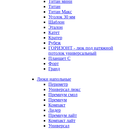
Титан мини
Титан
Титан Макс
Уголок 30 мм
Шаблон
Эталон
Катет
Кратер
Рубеж
ГОРИЗОНТ - люк под натяжной
потолок универсальный
Планшет С
Форт
Гранд
Люки напольные
Периметр
Универсал люкс
Премиум смол
Премиум
Компакт
Лидер
Премиум лайт
Компакт лайт
Универсал