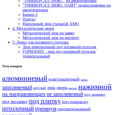
"УНИВЕРСАЛ ЛЮКС" на амортизаторах
"УНИВЕРСАЛ ЛЮКС ЛАЙТ" незаполняемые на
амортизаторах
Барьер 2
Портал
Напольный люк стальной АМО
4. Металлические люки
Металлический люк на замке
Металлический люк на магните
5. Люки для натяжного потолка
Люк ревизионный под натяжной потолок
ГОРИЗОНТ - люк под натяжной потолок
универсальный
Теги товаров
алюминиевый
влагозащитный
замок
нажимной
заполняемый
люк-дверь
круглый
магнит
на направляющих
не заполняемый
под ламинат
под плитку
под мозаику
под покраску
потолочный
премиум
противопожарный