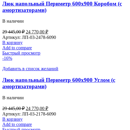
Люк напольный Периметр 600х900 Коробом (с
амортизаторами)
В наличии
Первоначальная
Текущая
29 445,00
₽
24 770,00
₽
цена
цена:
Артикул:
ЛП-03-2478-6090
составляла
24
В корзину
29
770,00 ₽.
Add to compare
445,00 ₽.
Быстрый просмотр
-16%
Добавить в список желаний
Люк напольный Периметр 600х900 Углом (с
амортизаторами)
В наличии
Первоначальная
Текущая
29 445,00
₽
24 770,00
₽
цена
цена:
Артикул:
ЛП-03-2178-6090
составляла
24
В корзину
29
770,00 ₽.
Add to compare
445,00 ₽.
Быстрый просмотр