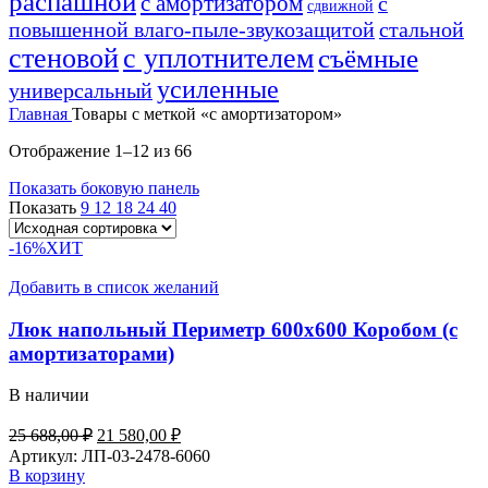
распашной
с амортизатором
с
сдвижной
повышенной влаго-пыле-звукозащитой
стальной
стеновой
с уплотнителем
съёмные
усиленные
универсальный
Главная
Товары с меткой «с амортизатором»
Отображение 1–12 из 66
Показать боковую панель
Показать
9
12
18
24
40
-16%
ХИТ
Добавить в список желаний
Люк напольный Периметр 600х600 Коробом (с
амортизаторами)
В наличии
Первоначальная
Текущая
25 688,00
₽
21 580,00
₽
цена
цена:
Артикул:
ЛП-03-2478-6060
составляла
21
В корзину