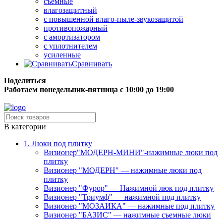
съёмные
влагозащитный
с повышенной влаго-пыле-звукозащитой
противопожарный
с амортизатором
с уплотнителем
усиленные
Сравнивать
Поделиться
Работаем понедельник-пятница с 10:00 до 19:00
Бесплатная доставка до терминала грузовой компании.
В категории
1. Люки под плитку
Визионер"МОДЕРН-МИНИ"-нажимные люки под
плитку
Визионер "МОДЕРН" — нажимные люки под
плитку
Визионер "Фурор" — Нажимной люк под плитку
Визионер "Триумф" — нажимной под плитку
Визионер "МОЗАИКА" — нажимные под плитку
Визионер "БАЗИС" — нажимные съемные люки