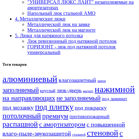
"УНИВЕРСАЛ ЛЮКС ЛАЙТ" незаполняемые на
амортизаторах
Напольный люк стальной АМО
4. Металлические люки
Металлический люк на замке
Металлический люк на магните
5. Люки для натяжного потолка
Люк ревизионный под натяжной потолок
ГОРИЗОНТ - люк под натяжной потолок
универсальный
Теги товаров
алюминиевый
влагозащитный
замок
нажимной
заполняемый
люк-дверь
круглый
магнит
на направляющих
не заполняемый
под ламинат
под плитку
под мозаику
под покраску
потолочный
премиум
противопожарный
распашной
с амортизатором
с повышенной
стеновой
с
влаго-пыле-звукозащитой
стальной