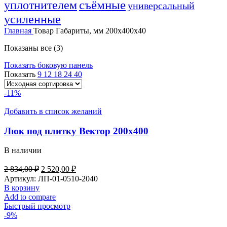
уплотнителем
съёмные
универсальный
усиленные
Главная
Товар Габариты, мм
200х400х40
Показаны все (3)
Показать боковую панель
Показать
9
12
18
24
40
-11%
Добавить в список желаний
Люк под плитку Вектор 200х400
В наличии
Первоначальная
Текущая
2 834,00
₽
2 520,00
₽
цена
цена:
Артикул:
ЛП-01-0510-2040
составляла
2
В корзину
2
520,00 ₽.
Add to compare
834,00 ₽.
Быстрый просмотр
-9%