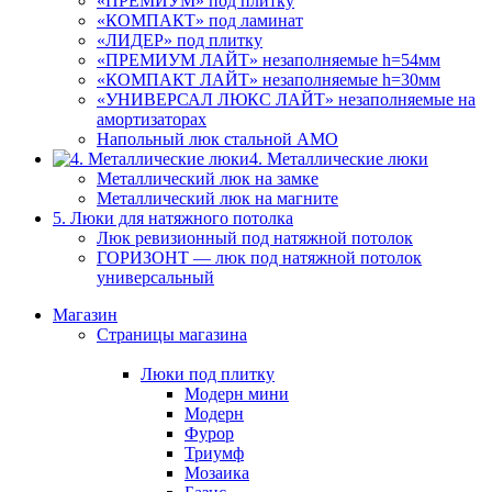
«ПРЕМИУМ» под плитку
«КОМПАКТ» под ламинат
«ЛИДЕР» под плитку
«ПРЕМИУМ ЛАЙТ» незаполняемые h=54мм
«КОМПАКТ ЛАЙТ» незаполняемые h=30мм
«УНИВЕРСАЛ ЛЮКС ЛАЙТ» незаполняемые на
амортизаторах
Напольный люк стальной АМО
4. Металлические люки
Металлический люк на замке
Металлический люк на магните
5. Люки для натяжного потолка
Люк ревизионный под натяжной потолок
ГОРИЗОНТ — люк под натяжной потолок
универсальный
Магазин
Страницы магазина
Люки под плитку
Модерн мини
Модерн
Фурор
Триумф
Мозаика