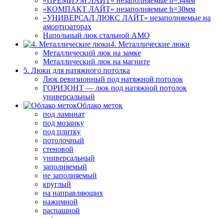
«ПРЕМИУМ ЛАЙТ» незаполняемые h=54мм
«КОМПАКТ ЛАЙТ» незаполняемые h=30мм
«УНИВЕРСАЛ ЛЮКС ЛАЙТ» незаполняемые на
амортизаторах
Напольный люк стальной АМО
4. Металлические люки
Металлический люк на замке
Металлический люк на магните
5. Люки для натяжного потолка
Люк ревизионный под натяжной потолок
ГОРИЗОНТ — люк под натяжной потолок
универсальный
Облако меток
под ламинат
под мозаику
под плитку
потолочный
стеновой
универсальный
заполняемый
не заполняемый
круглый
на направляющих
нажимной
распашной