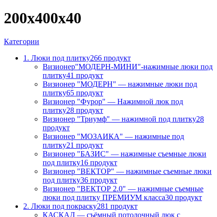
200х400х40
Категории
1. Люки под плитку
266 продукт
Визионер"МОДЕРН-МИНИ"-нажимные люки под
плитку
41 продукт
Визионер "МОДЕРН" — нажимные люки под
плитку
65 продукт
Визионер "Фурор" — Нажимной люк под
плитку
28 продукт
Визионер "Триумф" — нажимной под плитку
28
продукт
Визионер "МОЗАИКА" — нажимные под
плитку
21 продукт
Визионер "БАЗИС" — нажимные съемные люки
под плитку
16 продукт
Визионер "ВЕКТОР" — нажимные съемные люки
под плитку
36 продукт
Визионер "ВЕКТОР 2.0" — нажимные съемные
люки под плитку ПРЕМИУМ класса
30 продукт
2. Люки под покраску
281 продукт
КАСКАД — съёмный потолочный люк с