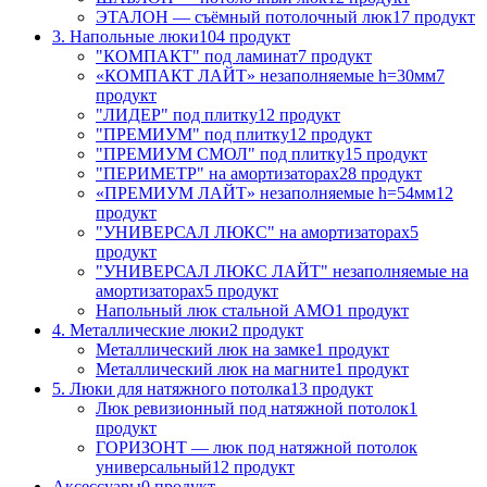
ЭТАЛОН — съёмный потолочный люк
17 продукт
3. Напольные люки
104 продукт
"КОМПАКТ" под ламинат
7 продукт
«КОМПАКТ ЛАЙТ» незаполняемые h=30мм
7
продукт
"ЛИДЕР" под плитку
12 продукт
"ПРЕМИУМ" под плитку
12 продукт
"ПРЕМИУМ СМОЛ" под плитку
15 продукт
"ПЕРИМЕТР" на амортизаторах
28 продукт
«ПРЕМИУМ ЛАЙТ» незаполняемые h=54мм
12
продукт
"УНИВЕРСАЛ ЛЮКС" на амортизаторах
5
продукт
"УНИВЕРСАЛ ЛЮКС ЛАЙТ" незаполняемые на
амортизаторах
5 продукт
Напольный люк стальной АМО
1 продукт
4. Металлические люки
2 продукт
Металлический люк на замке
1 продукт
Металлический люк на магните
1 продукт
5. Люки для натяжного потолка
13 продукт
Люк ревизионный под натяжной потолок
1
продукт
ГОРИЗОНТ — люк под натяжной потолок
универсальный
12 продукт
Аксессуары
0 продукт