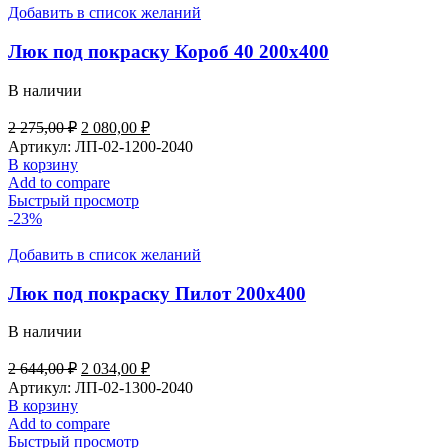
Добавить в список желаний
Люк под покраску Короб 40 200х400
В наличии
Первоначальная
Текущая
2 275,00
₽
2 080,00
₽
цена
цена:
Артикул:
ЛП-02-1200-2040
составляла
2
В корзину
2
080,00 ₽.
Add to compare
275,00 ₽.
Быстрый просмотр
-23%
Добавить в список желаний
Люк под покраску Пилот 200х400
В наличии
Первоначальная
Текущая
2 644,00
₽
2 034,00
₽
цена
цена:
Артикул:
ЛП-02-1300-2040
составляла
2
В корзину
2
034,00 ₽.
Add to compare
644,00 ₽.
Быстрый просмотр