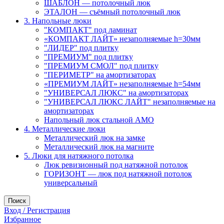
ШАБЛОН — потолочный люк
ЭТАЛОН — съёмный потолочный люк
3. Напольные люки
"КОМПАКТ" под ламинат
«КОМПАКТ ЛАЙТ» незаполняемые h=30мм
"ЛИДЕР" под плитку
"ПРЕМИУМ" под плитку
"ПРЕМИУМ СМОЛ" под плитку
"ПЕРИМЕТР" на амортизаторах
«ПРЕМИУМ ЛАЙТ» незаполняемые h=54мм
"УНИВЕРСАЛ ЛЮКС" на амортизаторах
"УНИВЕРСАЛ ЛЮКС ЛАЙТ" незаполняемые на
амортизаторах
Напольный люк стальной АМО
4. Металлические люки
Металлический люк на замке
Металлический люк на магните
5. Люки для натяжного потолка
Люк ревизионный под натяжной потолок
ГОРИЗОНТ — люк под натяжной потолок
универсальный
Поиск
Вход / Регистрация
Избранное