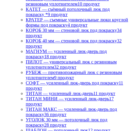
резиновым уплотнителем
10 продукт
КАТЕТ — съёмный потолочный люк под
покраску *
9 продукт
КРАТЕР — съемные универсальные люки круглой
формы под покраску
4 продукт
КОРОБ 30 мм — стеновой люк под покраску
34
продукт
КОРОБ 40 мм — стеновой люк под покраску
32
продукт
МАГНУМ — усиленный люк-дверь под
покраску
18 продукт
ПИЛОТ — универсальный люк с резиновым
уплотнителем
32 продукт
РУБЕЖ — противопожарный люк с резиновым
уплотнителем
9 продукт
СОФТ — усиленный люк-дверь под покраску
11
продукт
ТИТАН — усиленный люк-дверь
11 продукт
ТИТАН МИНИ — усиленный люк-дверь
17
продукт
ТИТАН МАКС — усиленный люк-дверь под
покраску
36 продукт
УГОЛОК 30 мм — потолочный люк под
покраску
28 продукт
ШАБЛОН — потолочный люк
12 продукт