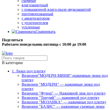
съёмные
влагозащитный
с повышенной влаго-пыле-звукозащитой
противопожарный
с амортизатором
с уплотнителем
усиленные
Сравнивать
Поделиться
Работаем понедельник-пятница с 10:00 до 19:00
Бесплатная доставка до терминала грузовой компании.
В категории
1. Люки под плитку
Визионер"МОДЕРН-МИНИ"-нажимные люки под
плитку
Визионер "МОДЕРН" — нажимные люки под
плитку
Визионер "Фурор" — Нажимной люк под плитку
Визионер "Триумф" — нажимной под плитку
Визионер "МОЗАИКА" — нажимные под плитку
Визионер "БАЗИС" — нажимные съемные люки