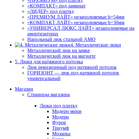
«ПРЕМИУМ» под плитку
«КОМПАКТ» под ламинат
«ЛИДЕР» под плитку
«ПРЕМИУМ ЛАЙТ» незаполняемые h=54мм
«КОМПАКТ ЛАЙТ» незаполняемые h=30мм
«УНИВЕРСАЛ ЛЮКС ЛАЙТ» незаполняемые на
амортизаторах
Напольный люк стальной АМО
4. Металлические люки
Металлический люк на замке
Металлический люк на магните
5. Люки для натяжного потолка
Люк ревизионный под натяжной потолок
ГОРИЗОНТ — люк под натяжной потолок
универсальный
Магазин
Страницы магазина
Люки под плитку
Модерн мини
Модерн
Фурор
Триумф
Мозаика