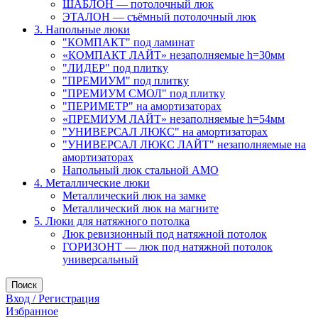
ШАБЛОН — потолочный люк
ЭТАЛОН — съёмный потолочный люк
3. Напольные люки
"КОМПАКТ" под ламинат
«КОМПАКТ ЛАЙТ» незаполняемые h=30мм
"ЛИДЕР" под плитку
"ПРЕМИУМ" под плитку
"ПРЕМИУМ СМОЛ" под плитку
"ПЕРИМЕТР" на амортизаторах
«ПРЕМИУМ ЛАЙТ» незаполняемые h=54мм
"УНИВЕРСАЛ ЛЮКС" на амортизаторах
"УНИВЕРСАЛ ЛЮКС ЛАЙТ" незаполняемые на
амортизаторах
Напольный люк стальной АМО
4. Металлические люки
Металлический люк на замке
Металлический люк на магните
5. Люки для натяжного потолка
Люк ревизионный под натяжной потолок
ГОРИЗОНТ — люк под натяжной потолок
универсальный
Поиск
Вход / Регистрация
Избранное