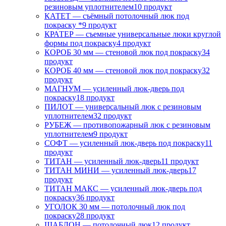
резиновым уплотнителем
10 продукт
КАТЕТ — съёмный потолочный люк под
покраску *
9 продукт
КРАТЕР — съемные универсальные люки круглой
формы под покраску
4 продукт
КОРОБ 30 мм — стеновой люк под покраску
34
продукт
КОРОБ 40 мм — стеновой люк под покраску
32
продукт
МАГНУМ — усиленный люк-дверь под
покраску
18 продукт
ПИЛОТ — универсальный люк с резиновым
уплотнителем
32 продукт
РУБЕЖ — противопожарный люк с резиновым
уплотнителем
9 продукт
СОФТ — усиленный люк-дверь под покраску
11
продукт
ТИТАН — усиленный люк-дверь
11 продукт
ТИТАН МИНИ — усиленный люк-дверь
17
продукт
ТИТАН МАКС — усиленный люк-дверь под
покраску
36 продукт
УГОЛОК 30 мм — потолочный люк под
покраску
28 продукт
ШАБЛОН — потолочный люк
12 продукт