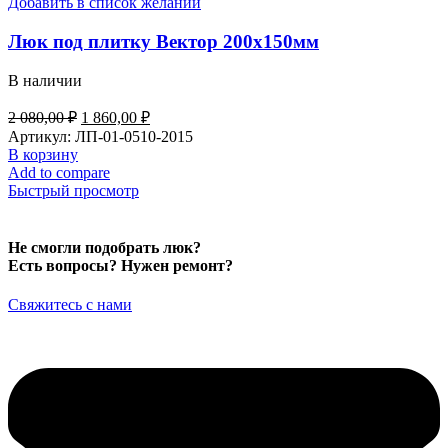
Добавить в список желаний
Люк под плитку Вектор 200х150мм
В наличии
Первоначальная
Текущая
2 080,00
₽
1 860,00
₽
цена
цена:
Артикул:
ЛП-01-0510-2015
составляла
1
В корзину
2
860,00 ₽.
Add to compare
080,00 ₽.
Быстрый просмотр
Не смогли подобрать люк?
Есть вопросы? Нужен ремонт?
Свяжитесь с нами