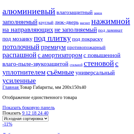
алюминиевый
влагозащитный
замок
нажимной
заполняемый
люк-дверь
круглый
магнит
на направляющих
не заполняемый
под ламинат
под плитку
под мозаику
под покраску
потолочный
премиум
противопожарный
распашной
с амортизатором
с повышенной
стеновой
с
влаго-пыле-звукозащитой
стальной
уплотнителем
съёмные
универсальный
усиленные
Главная
Товар Габариты, мм
200x150x40
Отображение единственного товара
Показать боковую панель
Показать
9
12
18
24
40
-11%