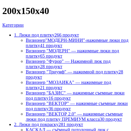
200x150x40
Категории
1. Люки под плитку
266 продукт
Визионер"МОДЕРН-МИНИ"-нажимные люки под
плитку
41 продукт
Визионер "МОДЕРН" — нажимные люки под
плитку
65 продукт
Визионер "Фурор" — Нажимной люк под
плитку
28 продукт
Визионер "Триумф" — нажимной под плитку
28
продукт
Визионер "МОЗАИКА" — нажимные под
плитку
21 продукт
Визионер "БАЗИС" — нажимные съемные люки
под плитку
16 продукт
Визионер "ВЕКТОР" — нажимные съемные люки
под плитку
36 продукт
Визионер "ВЕКТОР 2.0" — нажимные съемные
люки под плитку ПРЕМИУМ класса
30 продукт
2. Люки под покраску
281 продукт
КАСКАД — съёмный потолочный люк с