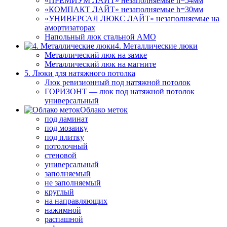
«ПРЕМИУМ ЛАЙТ» незаполняемые h=54мм
«КОМПАКТ ЛАЙТ» незаполняемые h=30мм
«УНИВЕРСАЛ ЛЮКС ЛАЙТ» незаполняемые на
амортизаторах
Напольный люк стальной АМО
4. Металлические люки
Металлический люк на замке
Металлический люк на магните
5. Люки для натяжного потолка
Люк ревизионный под натяжной потолок
ГОРИЗОНТ — люк под натяжной потолок
универсальный
Облако меток
под ламинат
под мозаику
под плитку
потолочный
стеновой
универсальный
заполняемый
не заполняемый
круглый
на направляющих
нажимной
распашной