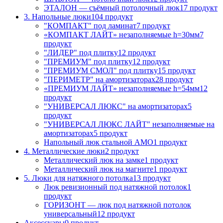
ЭТАЛОН — съёмный потолочный люк
17 продукт
3. Напольные люки
104 продукт
"КОМПАКТ" под ламинат
7 продукт
«КОМПАКТ ЛАЙТ» незаполняемые h=30мм
7
продукт
"ЛИДЕР" под плитку
12 продукт
"ПРЕМИУМ" под плитку
12 продукт
"ПРЕМИУМ СМОЛ" под плитку
15 продукт
"ПЕРИМЕТР" на амортизаторах
28 продукт
«ПРЕМИУМ ЛАЙТ» незаполняемые h=54мм
12
продукт
"УНИВЕРСАЛ ЛЮКС" на амортизаторах
5
продукт
"УНИВЕРСАЛ ЛЮКС ЛАЙТ" незаполняемые на
амортизаторах
5 продукт
Напольный люк стальной АМО
1 продукт
4. Металлические люки
2 продукт
Металлический люк на замке
1 продукт
Металлический люк на магните
1 продукт
5. Люки для натяжного потолка
13 продукт
Люк ревизионный под натяжной потолок
1
продукт
ГОРИЗОНТ — люк под натяжной потолок
универсальный
12 продукт
Аксессуары
0 продукт