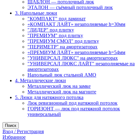
ШАБЛОН — потолочный люк
ЭТАЛОН — съёмный потолочный люк
3. Напольные люки
"КОМПАКТ" под ламинат
«КОМПАКТ ЛАЙТ» незаполняемые h=30мм
"ЛИДЕР" под плитку
"ПРЕМИУМ" под плитку
"ПРЕМИУМ СМОЛ" под плитку
"ПЕРИМЕТР" на амортизаторах
«ПРЕМИУМ ЛАЙТ» незаполняемые h=54мм
"УНИВЕРСАЛ ЛЮКС" на амортизаторах
"УНИВЕРСАЛ ЛЮКС ЛАЙТ" незаполняемые на
амортизаторах
Напольный люк стальной АМО
4. Металлические люки
Металлический люк на замке
Металлический люк на магните
5. Люки для натяжного потолка
Люк ревизионный под натяжной потолок
ГОРИЗОНТ — люк под натяжной потолок
универсальный
Поиск
Вход / Регистрация
Избранное