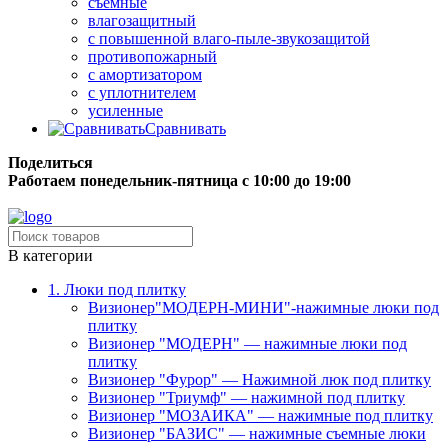
съёмные
влагозащитный
с повышенной влаго-пыле-звукозащитой
противопожарный
с амортизатором
с уплотнителем
усиленные
Сравнивать
Поделиться
Работаем понедельник-пятница с 10:00 до 19:00
Бесплатная доставка до терминала грузовой компании.
В категории
1. Люки под плитку
Визионер"МОДЕРН-МИНИ"-нажимные люки под
плитку
Визионер "МОДЕРН" — нажимные люки под
плитку
Визионер "Фурор" — Нажимной люк под плитку
Визионер "Триумф" — нажимной под плитку
Визионер "МОЗАИКА" — нажимные под плитку
Визионер "БАЗИС" — нажимные съемные люки