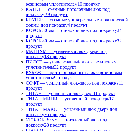
резиновым уплотнителем
10 продукт
КАТЕТ — съёмный потолочный люк под
покраску *
9 продукт
КРАТЕР — съемные универсальные люки круглой
формы под покраску
4 продукт
КОРОБ 30 мм — стеновой люк под покраску
34
продукт
КОРОБ 40 мм — стеновой люк под покраску
32
продукт
МАГНУМ — усиленный люк-дверь под
покраску
18 продукт
ПИЛОТ — универсальный люк с резиновым
уплотнителем
32 продукт
РУБЕЖ — противопожарный люк с резиновым
уплотнителем
9 продукт
СОФТ — усиленный люк-дверь под покраску
11
продукт
ТИТАН — усиленный люк-дверь
11 продукт
ТИТАН МИНИ — усиленный люк-дверь
17
продукт
ТИТАН МАКС — усиленный люк-дверь под
покраску
36 продукт
УГОЛОК 30 мм — потолочный люк под
покраску
28 продукт
ШАБЛОН — потолочный люк
12 продукт