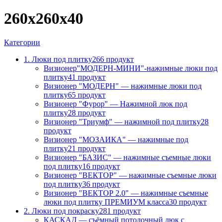
260х260х40
Категории
1. Люки под плитку
266 продукт
Визионер"МОДЕРН-МИНИ"-нажимные люки под
плитку
41 продукт
Визионер "МОДЕРН" — нажимные люки под
плитку
65 продукт
Визионер "Фурор" — Нажимной люк под
плитку
28 продукт
Визионер "Триумф" — нажимной под плитку
28
продукт
Визионер "МОЗАИКА" — нажимные под
плитку
21 продукт
Визионер "БАЗИС" — нажимные съемные люки
под плитку
16 продукт
Визионер "ВЕКТОР" — нажимные съемные люки
под плитку
36 продукт
Визионер "ВЕКТОР 2.0" — нажимные съемные
люки под плитку ПРЕМИУМ класса
30 продукт
2. Люки под покраску
281 продукт
КАСКАД — съёмный потолочный люк с