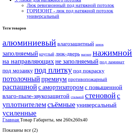
Люк ревизионный под натяжной потолок
ГОРИЗОНТ - люк под натяжной потолок
универсальный
Теги товаров
алюминиевый
влагозащитный
замок
нажимной
заполняемый
люк-дверь
круглый
магнит
на направляющих
не заполняемый
под ламинат
под плитку
под мозаику
под покраску
потолочный
премиум
противопожарный
распашной
с амортизатором
с повышенной
стеновой
с
влаго-пыле-звукозащитой
стальной
уплотнителем
съёмные
универсальный
усиленные
Главная
Товар Габариты, мм
260х260х40
Показаны все (2)