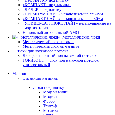
«ПРЕМИУМ» под плитку
«КОМПАКТ» под ламинат
«ЛИДЕР» под плитку
«ПРЕМИУМ ЛАЙТ» незаполняемые h=54мм
«КОМПАКТ ЛАЙТ» незаполняемые h=30мм
«УНИВЕРСАЛ ЛЮКС ЛАЙТ» незаполняемые на
амортизаторах
Напольный люк стальной АМО
4. Металлические люки
Металлический люк на замке
Металлический люк на магните
5. Люки для натяжного потолка
Люк ревизионный под натяжной потолок
ГОРИЗОНТ — люк под натяжной потолок
универсальный
Магазин
Страницы магазина
Люки под плитку
Модерн мини
Модерн
Фурор
Триумф
Мозаика