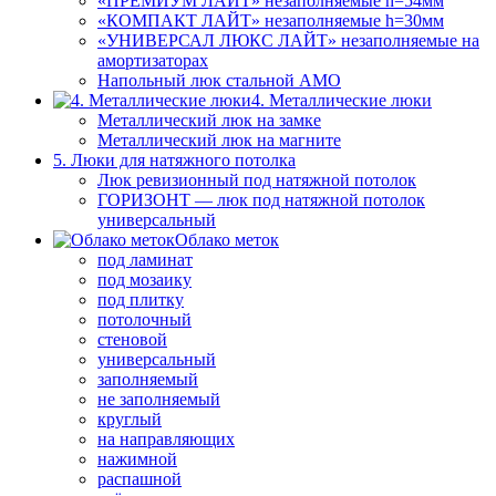
«ПРЕМИУМ ЛАЙТ» незаполняемые h=54мм
«КОМПАКТ ЛАЙТ» незаполняемые h=30мм
«УНИВЕРСАЛ ЛЮКС ЛАЙТ» незаполняемые на
амортизаторах
Напольный люк стальной АМО
4. Металлические люки
Металлический люк на замке
Металлический люк на магните
5. Люки для натяжного потолка
Люк ревизионный под натяжной потолок
ГОРИЗОНТ — люк под натяжной потолок
универсальный
Облако меток
под ламинат
под мозаику
под плитку
потолочный
стеновой
универсальный
заполняемый
не заполняемый
круглый
на направляющих
нажимной
распашной