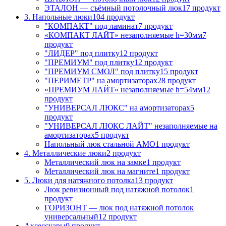
ЭТАЛОН — съёмный потолочный люк
17 продукт
3. Напольные люки
104 продукт
"КОМПАКТ" под ламинат
7 продукт
«КОМПАКТ ЛАЙТ» незаполняемые h=30мм
7
продукт
"ЛИДЕР" под плитку
12 продукт
"ПРЕМИУМ" под плитку
12 продукт
"ПРЕМИУМ СМОЛ" под плитку
15 продукт
"ПЕРИМЕТР" на амортизаторах
28 продукт
«ПРЕМИУМ ЛАЙТ» незаполняемые h=54мм
12
продукт
"УНИВЕРСАЛ ЛЮКС" на амортизаторах
5
продукт
"УНИВЕРСАЛ ЛЮКС ЛАЙТ" незаполняемые на
амортизаторах
5 продукт
Напольный люк стальной АМО
1 продукт
4. Металлические люки
2 продукт
Металлический люк на замке
1 продукт
Металлический люк на магните
1 продукт
5. Люки для натяжного потолка
13 продукт
Люк ревизионный под натяжной потолок
1
продукт
ГОРИЗОНТ — люк под натяжной потолок
универсальный
12 продукт
Аксессуары
0 продукт