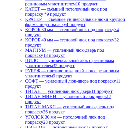
резиновым уплотнителем
10 продукт
КАТЕТ — съёмный потолочный люк под
покраску *
9 продукт
КРАТЕР — съемные универсальные люки круглой
формы под покраску
4 продукт
КОРОБ 30 мм — стеновой люк под покраску
34
продукт
КОРОБ 40 мм — стеновой люк под покраску
32
продукт
МАГНУМ — усиленный люк-дверь под
покраску
18 продукт
ПИЛОТ — универсальный люк с резиновым
уплотнителем
32 продукт
РУБЕЖ — противопожарный люк с резиновым
уплотнителем
9 продукт
СОФТ — усиленный люк-дверь под покраску
11
продукт
ТИТАН — усиленный люк-дверь
11 продукт
ТИТАН МИНИ — усиленный люк-дверь
17
продукт
ТИТАН МАКС — усиленный люк-дверь под
покраску
36 продукт
УГОЛОК 30 мм — потолочный люк под
покраску
28 продукт
ШАБЛОН — потолочный люк
12 продукт