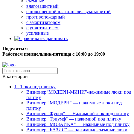
съёмные
влагозащитный
с повышенной влаго-пыле-звукозащитой
противопожарный
с амортизатором
с уплотнителем
усиленные
Сравнивать
Поделиться
Работаем понедельник-пятница с 10:00 до 19:00
Бесплатная доставка до терминала грузовой компании.
В категории
1. Люки под плитку
Визионер"МОДЕРН-МИНИ"-нажимные люки под
плитку
Визионер "МОДЕРН" — нажимные люки под
плитку
Визионер "Фурор" — Нажимной люк под плитку
Визионер "Триумф" — нажимной под плитку
Визионер "МОЗАИКА" — нажимные под плитку
Визионер "БАЗИС" — нажимные съемные люки