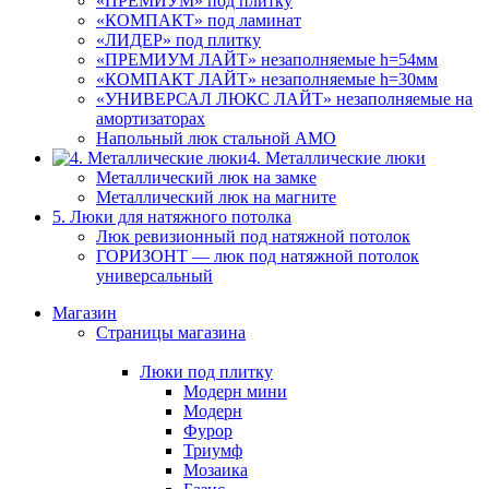
«ПРЕМИУМ» под плитку
«КОМПАКТ» под ламинат
«ЛИДЕР» под плитку
«ПРЕМИУМ ЛАЙТ» незаполняемые h=54мм
«КОМПАКТ ЛАЙТ» незаполняемые h=30мм
«УНИВЕРСАЛ ЛЮКС ЛАЙТ» незаполняемые на
амортизаторах
Напольный люк стальной АМО
4. Металлические люки
Металлический люк на замке
Металлический люк на магните
5. Люки для натяжного потолка
Люк ревизионный под натяжной потолок
ГОРИЗОНТ — люк под натяжной потолок
универсальный
Магазин
Страницы магазина
Люки под плитку
Модерн мини
Модерн
Фурор
Триумф
Мозаика