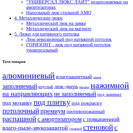
"УНИВЕРСАЛ ЛЮКС ЛАЙТ" незаполняемые на
амортизаторах
Напольный люк стальной АМО
4. Металлические люки
Металлический люк на замке
Металлический люк на магните
5. Люки для натяжного потолка
Люк ревизионный под натяжной потолок
ГОРИЗОНТ - люк под натяжной потолок
универсальный
Теги товаров
алюминиевый
влагозащитный
замок
нажимной
заполняемый
люк-дверь
круглый
магнит
на направляющих
не заполняемый
под ламинат
под плитку
под мозаику
под покраску
потолочный
премиум
противопожарный
распашной
с амортизатором
с повышенной
стеновой
с
влаго-пыле-звукозащитой
стальной