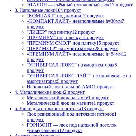
ЭТАЛОН — съёмный потолочный люк
17 продукт
3. Напольные люки
104 продукт
"КОМПАКТ" под ламинат
7 продукт
«КОМПАКТ ЛАЙТ» незаполняемые h=30мм
7
продукт
"ЛИДЕР" под плитку
12 продукт
"ПРЕМИУМ" под плитку
12 продукт
"ПРЕМИУМ СМОЛ" под плитку
15 продукт
"ПЕРИМЕТР" на амортизаторах
28 продукт
«ПРЕМИУМ ЛАЙТ» незаполняемые h=54мм
12
продукт
"УНИВЕРСАЛ ЛЮКС" на амортизаторах
5
продукт
"УНИВЕРСАЛ ЛЮКС ЛАЙТ" незаполняемые на
амортизаторах
5 продукт
Напольный люк стальной АМО
1 продукт
4. Металлические люки
2 продукт
Металлический люк на замке
1 продукт
Металлический люк на магните
1 продукт
5. Люки для натяжного потолка
13 продукт
Люк ревизионный под натяжной потолок
1
продукт
ГОРИЗОНТ — люк под натяжной потолок
универсальный
12 продукт
Аксессуары
0 продукт