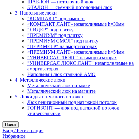
ШАБЛОН — потолочный люк
ЭТАЛОН — съёмный потолочный люк
3. Напольные люки
"КОМПАКТ" под ламинат
«КОМПАКТ ЛАЙТ» незаполняемые h=30мм
"ЛИДЕР" под плитку
"ПРЕМИУМ" под плитку
"ПРЕМИУМ СМОЛ" под плитку
"ПЕРИМЕТР" на амортизаторах
«ПРЕМИУМ ЛАЙТ» незаполняемые h=54мм
"УНИВЕРСАЛ ЛЮКС" на амортизаторах
"УНИВЕРСАЛ ЛЮКС ЛАЙТ" незаполняемые на
амортизаторах
Напольный люк стальной АМО
4. Металлические люки
Металлический люк на замке
Металлический люк на магните
5. Люки для натяжного потолка
Люк ревизионный под натяжной потолок
ГОРИЗОНТ — люк под натяжной потолок
универсальный
Поиск
Вход / Регистрация
Избранное