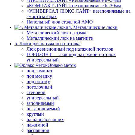
«ПРЕМИУМ ЛАЙТ» незаполняемые h=54мм
«КОМПАКТ ЛАЙТ» незаполняемые h=30мм
«УНИВЕРСАЛ ЛЮКС ЛАЙТ» незаполняемые на
амортизаторах
Напольный люк стальной АМО
4. Металлические люки
Металлический люк на замке
Металлический люк на магните
5. Люки для натяжного потолка
Люк ревизионный под натяжной потолок
ГОРИЗОНТ — люк под натяжной потолок
универсальный
Облако меток
под ламинат
под мозаику
под плитку
потолочный
стеновой
универсальный
заполняемый
не заполняемый
круглый
на направляющих
нажимной
распашной