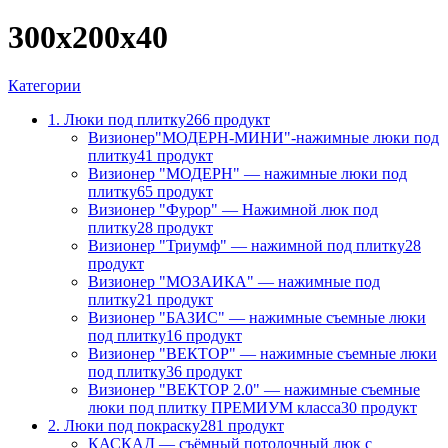
300х200х40
Категории
1. Люки под плитку
266 продукт
Визионер"МОДЕРН-МИНИ"-нажимные люки под
плитку
41 продукт
Визионер "МОДЕРН" — нажимные люки под
плитку
65 продукт
Визионер "Фурор" — Нажимной люк под
плитку
28 продукт
Визионер "Триумф" — нажимной под плитку
28
продукт
Визионер "МОЗАИКА" — нажимные под
плитку
21 продукт
Визионер "БАЗИС" — нажимные съемные люки
под плитку
16 продукт
Визионер "ВЕКТОР" — нажимные съемные люки
под плитку
36 продукт
Визионер "ВЕКТОР 2.0" — нажимные съемные
люки под плитку ПРЕМИУМ класса
30 продукт
2. Люки под покраску
281 продукт
КАСКАД — съёмный потолочный люк с