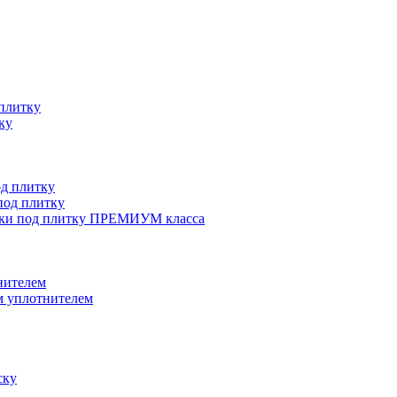
плитку
ку
д плитку
од плитку
ки под плитку ПРЕМИУМ класса
нителем
 уплотнителем
ску