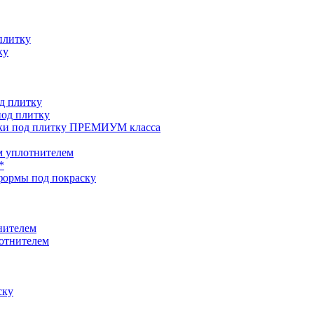
плитку
ку
д плитку
од плитку
ки под плитку ПРЕМИУМ класса
 уплотнителем
*
формы под покраску
нителем
отнителем
ску