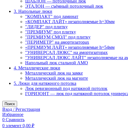
ШАБЛОН — потолочный люк
ЭТАЛОН — съёмный потолочный люк
3. Напольные люки
"КОМПАКТ" под ламинат
«КОМПАКТ ЛАЙТ» незаполняемые h=30мм
"ЛИДЕР" под плитку
"ПРЕМИУМ" под плитку
"ПРЕМИУМ СМОЛ" под плитку
"ПЕРИМЕТР" на амортизаторах
«ПРЕМИУМ ЛАЙТ» незаполняемые h=54мм
"УНИВЕРСАЛ ЛЮКС" на амортизаторах
"УНИВЕРСАЛ ЛЮКС ЛАЙТ" незаполняемые на ам
Напольный люк стальной АМО
4. Металлические люки
Металлический люк на замке
Металлический люк на магните
5. Люки для натяжного потолка
Люк ревизионный под натяжной потолок
ГОРИЗОНТ — люк под натяжной потолок универс
Поиск
Вход / Регистрация
Избранное
0
Сравнить
0
элемент
0,00
₽