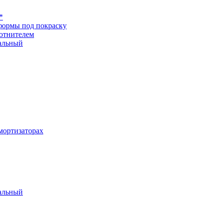
*
формы под покраску
отнителем
альный
ортизаторах
альный