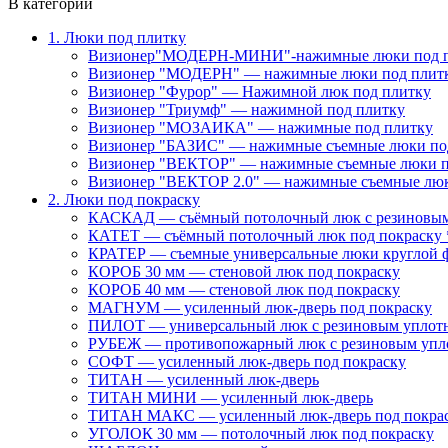
В категории
1. Люки под плитку
Визионер"МОДЕРН-МИНИ"-нажимные люки под 
Визионер "МОДЕРН" — нажимные люки под плит
Визионер "Фурор" — Нажимной люк под плитку
Визионер "Триумф" — нажимной под плитку
Визионер "МОЗАИКА" — нажимные под плитку
Визионер "БАЗИС" — нажимные съемные люки по
Визионер "ВЕКТОР" — нажимные съемные люки п
Визионер "ВЕКТОР 2.0" — нажимные съемные лю
2. Люки под покраску
КАСКАД — съёмный потолочный люк с резиновым
КАТЕТ — съёмный потолочный люк под покраску 
КРАТЕР — съемные универсальные люки круглой 
КОРОБ 30 мм — стеновой люк под покраску
КОРОБ 40 мм — стеновой люк под покраску
МАГНУМ — усиленный люк-дверь под покраску
ПИЛОТ — универсальный люк с резиновым уплот
РУБЕЖ — противопожарный люк с резиновым упл
СОФТ — усиленный люк-дверь под покраску
ТИТАН — усиленный люк-дверь
ТИТАН МИНИ — усиленный люк-дверь
ТИТАН МАКС — усиленный люк-дверь под покра
УГОЛОК 30 мм — потолочный люк под покраску