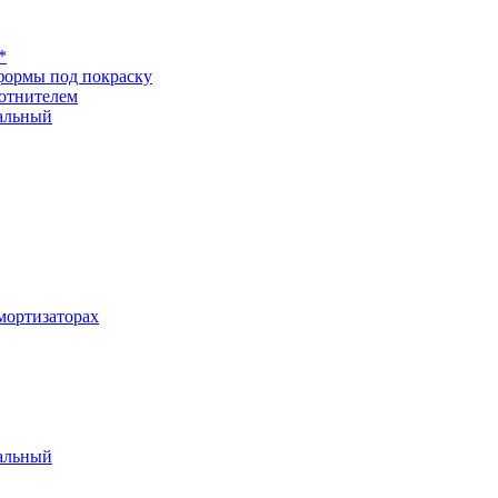
*
формы под покраску
отнителем
альный
ортизаторах
альный