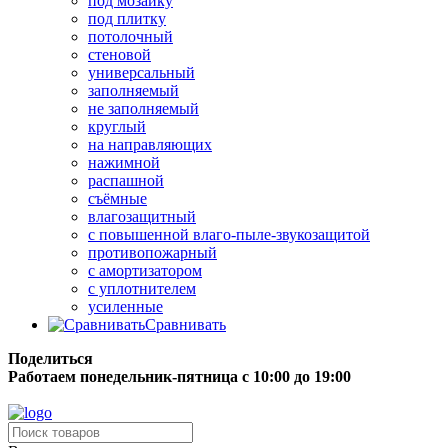
под мозаику
под плитку
потолочный
стеновой
универсальный
заполняемый
не заполняемый
круглый
на направляющих
нажимной
распашной
съёмные
влагозащитный
с повышенной влаго-пыле-звукозащитой
противопожарный
с амортизатором
с уплотнителем
усиленные
Сравнивать
Поделиться
Работаем понедельник-пятница с 10:00 до 19:00
Бесплатная доставка до терминала грузовой компании.