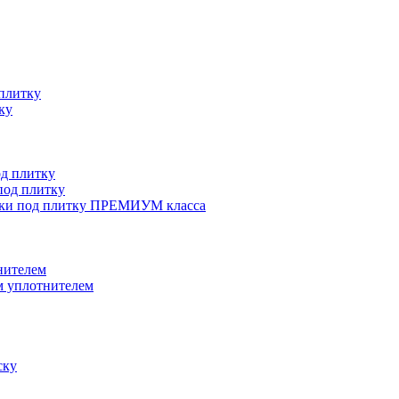
плитку
ку
д плитку
од плитку
ки под плитку ПРЕМИУМ класса
нителем
 уплотнителем
ску