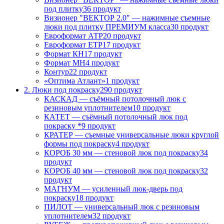
под плитку
36 продукт
Визионер "ВЕКТОР 2.0" — нажимные съемные
люки под плитку ПРЕМИУМ класса
30 продукт
Евроформат АТР
20 продукт
Евроформат ЕТР
17 продукт
Формат КН
17 продукт
Формат МН
4 продукт
Контур
22 продукт
«Оптима Атлант»
1 продукт
2. Люки под покраску
290 продукт
КАСКАД — съёмный потолочный люк с
резиновым уплотнителем
10 продукт
КАТЕТ — съёмный потолочный люк под
покраску *
9 продукт
КРАТЕР — съемные универсальные люки круглой
формы под покраску
4 продукт
КОРОБ 30 мм — стеновой люк под покраску
34
продукт
КОРОБ 40 мм — стеновой люк под покраску
32
продукт
МАГНУМ — усиленный люк-дверь под
покраску
18 продукт
ПИЛОТ — универсальный люк с резиновым
уплотнителем
32 продукт