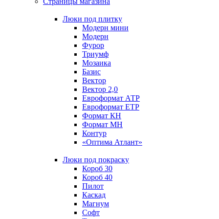
Страницы магазина
Люки под плитку
Модерн мини
Модерн
Фурор
Триумф
Мозаика
Базис
Вектор
Вектор 2,0
Евроформат АТР
Евроформат ЕТР
Формат КН
Формат МН
Контур
«Оптима Атлант»
Люки под покраску
Короб 30
Короб 40
Пилот
Каскад
Магнум
Софт