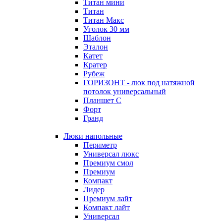
Титан мини
Титан
Титан Макс
Уголок 30 мм
Шаблон
Эталон
Катет
Кратер
Рубеж
ГОРИЗОНТ - люк под натяжной
потолок универсальный
Планшет С
Форт
Гранд
Люки напольные
Периметр
Универсал люкс
Премиум смол
Премиум
Компакт
Лидер
Премиум лайт
Компакт лайт
Универсал