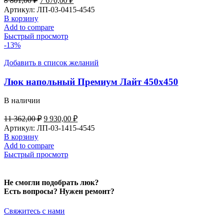
8 801,00
₽
7 670,00
₽
цена
цена:
Артикул:
ЛП-03-0415-4545
составляла
7
В корзину
8
670,00 ₽.
Add to compare
801,00 ₽.
Быстрый просмотр
-13%
Добавить в список желаний
Люк напольный Премиум Лайт 450х450
В наличии
Первоначальная
Текущая
11 362,00
₽
9 930,00
₽
цена
цена:
Артикул:
ЛП-03-1415-4545
составляла
9
В корзину
11
930,00 ₽.
Add to compare
362,00 ₽.
Быстрый просмотр
Не смогли подобрать люк?
Есть вопросы? Нужен ремонт?
Свяжитесь с нами