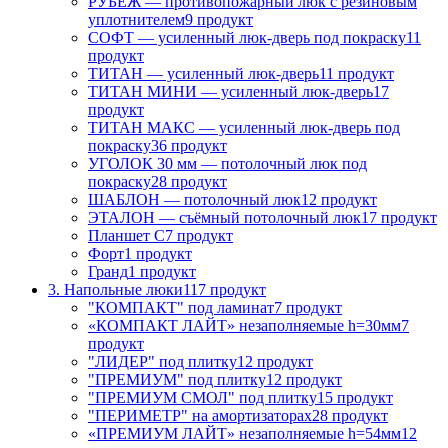
РУБЕЖ — противопожарный люк с резиновым
уплотнителем
9 продукт
СОФТ — усиленный люк-дверь под покраску
11
продукт
ТИТАН — усиленный люк-дверь
11 продукт
ТИТАН МИНИ — усиленный люк-дверь
17
продукт
ТИТАН МАКС — усиленный люк-дверь под
покраску
36 продукт
УГОЛОК 30 мм — потолочный люк под
покраску
28 продукт
ШАБЛОН — потолочный люк
12 продукт
ЭТАЛОН — съёмный потолочный люк
17 продукт
Планшет С
7 продукт
Форт
1 продукт
Гранд
1 продукт
3. Напольные люки
117 продукт
"КОМПАКТ" под ламинат
7 продукт
«КОМПАКТ ЛАЙТ» незаполняемые h=30мм
7
продукт
"ЛИДЕР" под плитку
12 продукт
"ПРЕМИУМ" под плитку
12 продукт
"ПРЕМИУМ СМОЛ" под плитку
15 продукт
"ПЕРИМЕТР" на амортизаторах
28 продукт
«ПРЕМИУМ ЛАЙТ» незаполняемые h=54мм
12