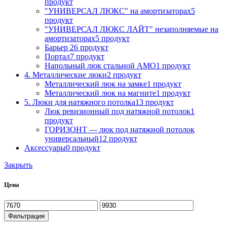
продукт
"УНИВЕРСАЛ ЛЮКС" на амортизаторах
5
продукт
"УНИВЕРСАЛ ЛЮКС ЛАЙТ" незаполняемые на
амортизаторах
5 продукт
Барьер 2
6 продукт
Портал
7 продукт
Напольный люк стальной АМО
1 продукт
4. Металлические люки
2 продукт
Металлический люк на замке
1 продукт
Металлический люк на магните
1 продукт
5. Люки для натяжного потолка
13 продукт
Люк ревизионный под натяжной потолок
1
продукт
ГОРИЗОНТ — люк под натяжной потолок
универсальный
12 продукт
Аксессуары
0 продукт
Закрыть
Цена
Минимальная
Максимальная
цена
цена
Фильтрация