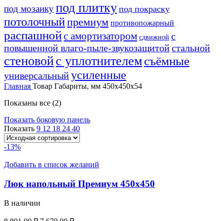
под плитку
под мозаику
под покраску
потолочный
премиум
противопожарный
распашной
с амортизатором
с
сдвижной
повышенной влаго-пыле-звукозащитой
стальной
стеновой
с уплотнителем
съёмные
усиленные
универсальный
Главная
Товар Габариты, мм
450х450х54
Показаны все (2)
Показать боковую панель
Показать
9
12
18
24
40
-13%
Добавить в список желаний
Люк напольный Премиум 450х450
В наличии
Первоначальная
Текущая