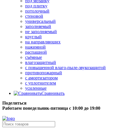
под мозаику
под плитку
потолочный
стеновой
универсальный
заполняемый
не заполняемый
круглый
на направляющих
нажимной
распашной
съёмные
влагозащитный
с повышенной влаго-пыле-звукозащитой
противопожарный
с амортизатором
с уплотнителем
усиленные
Сравнивать
Поделиться
Работаем понедельник-пятница с 10:00 до 19:00
Бесплатная доставка до терминала грузовой компании.