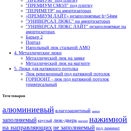
"ПРЕМИУМ" под плитку
"ПРЕМИУМ СМОЛ" под плитку
"ПЕРИМЕТР" на амортизаторах
«ПРЕМИУМ ЛАЙТ» незаполняемые h=54мм
"УНИВЕРСАЛ ЛЮКС" на амортизаторах
"УНИВЕРСАЛ ЛЮКС ЛАЙТ" незаполняемые на
амортизаторах
Барьер 2
Портал
Напольный люк стальной АМО
4. Металлические люки
Металлический люк на замке
Металлический люк на магните
5. Люки для натяжного потолка
Люк ревизионный под натяжной потолок
ГОРИЗОНТ - люк под натяжной потолок
универсальный
Теги товаров
алюминиевый
влагозащитный
замок
нажимной
заполняемый
люк-дверь
круглый
магнит
на направляющих
не заполняемый
под ламинат