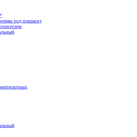
*
формы под покраску
отнителем
альный
ортизаторах
альный