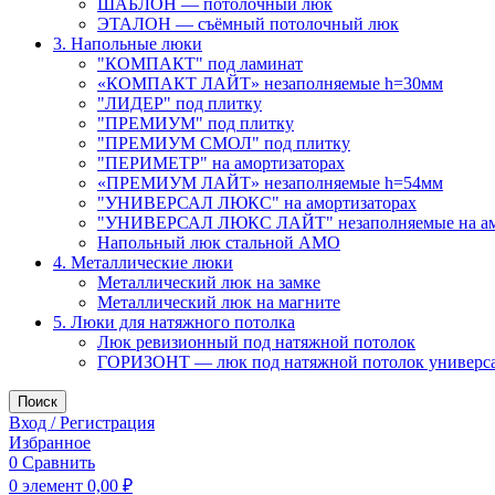
ШАБЛОН — потолочный люк
ЭТАЛОН — съёмный потолочный люк
3. Напольные люки
"КОМПАКТ" под ламинат
«КОМПАКТ ЛАЙТ» незаполняемые h=30мм
"ЛИДЕР" под плитку
"ПРЕМИУМ" под плитку
"ПРЕМИУМ СМОЛ" под плитку
"ПЕРИМЕТР" на амортизаторах
«ПРЕМИУМ ЛАЙТ» незаполняемые h=54мм
"УНИВЕРСАЛ ЛЮКС" на амортизаторах
"УНИВЕРСАЛ ЛЮКС ЛАЙТ" незаполняемые на ам
Напольный люк стальной АМО
4. Металлические люки
Металлический люк на замке
Металлический люк на магните
5. Люки для натяжного потолка
Люк ревизионный под натяжной потолок
ГОРИЗОНТ — люк под натяжной потолок универс
Поиск
Вход / Регистрация
Избранное
0
Сравнить
0
элемент
0,00
₽