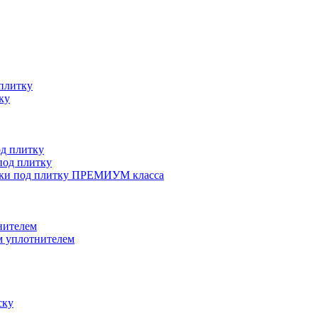
плитку
ку
д плитку
од плитку
ки под плитку ПРЕМИУМ класса
нителем
 уплотнителем
ску