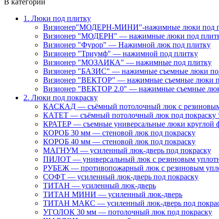
В категории
1. Люки под плитку
Визионер"МОДЕРН-МИНИ"-нажимные люки под 
Визионер "МОДЕРН" — нажимные люки под плит
Визионер "Фурор" — Нажимной люк под плитку
Визионер "Триумф" — нажимной под плитку
Визионер "МОЗАИКА" — нажимные под плитку
Визионер "БАЗИС" — нажимные съемные люки по
Визионер "ВЕКТОР" — нажимные съемные люки п
Визионер "ВЕКТОР 2.0" — нажимные съемные лю
2. Люки под покраску
КАСКАД — съёмный потолочный люк с резиновым
КАТЕТ — съёмный потолочный люк под покраску 
КРАТЕР — съемные универсальные люки круглой 
КОРОБ 30 мм — стеновой люк под покраску
КОРОБ 40 мм — стеновой люк под покраску
МАГНУМ — усиленный люк-дверь под покраску
ПИЛОТ — универсальный люк с резиновым уплот
РУБЕЖ — противопожарный люк с резиновым упл
СОФТ — усиленный люк-дверь под покраску
ТИТАН — усиленный люк-дверь
ТИТАН МИНИ — усиленный люк-дверь
ТИТАН МАКС — усиленный люк-дверь под покра
УГОЛОК 30 мм — потолочный люк под покраску