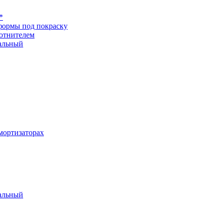
*
формы под покраску
отнителем
альный
ортизаторах
альный