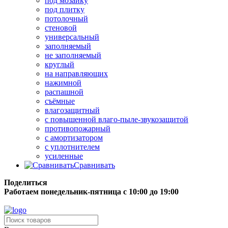
под мозаику
под плитку
потолочный
стеновой
универсальный
заполняемый
не заполняемый
круглый
на направляющих
нажимной
распашной
съёмные
влагозащитный
с повышенной влаго-пыле-звукозащитой
противопожарный
с амортизатором
с уплотнителем
усиленные
Сравнивать
Поделиться
Работаем понедельник-пятница с 10:00 до 19:00
Бесплатная доставка до терминала грузовой компании.