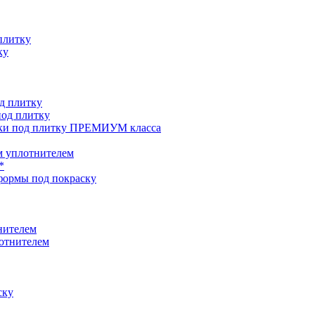
плитку
ку
д плитку
од плитку
ки под плитку ПРЕМИУМ класса
 уплотнителем
*
формы под покраску
нителем
отнителем
ску