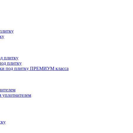
плитку
ку
д плитку
од плитку
ки под плитку ПРЕМИУМ класса
нителем
 уплотнителем
ску