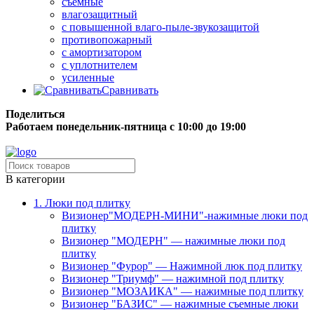
съёмные
влагозащитный
с повышенной влаго-пыле-звукозащитой
противопожарный
с амортизатором
с уплотнителем
усиленные
Сравнивать
Поделиться
Работаем понедельник-пятница с 10:00 до 19:00
Бесплатная доставка до терминала грузовой компании.
В категории
1. Люки под плитку
Визионер"МОДЕРН-МИНИ"-нажимные люки под
плитку
Визионер "МОДЕРН" — нажимные люки под
плитку
Визионер "Фурор" — Нажимной люк под плитку
Визионер "Триумф" — нажимной под плитку
Визионер "МОЗАИКА" — нажимные под плитку
Визионер "БАЗИС" — нажимные съемные люки