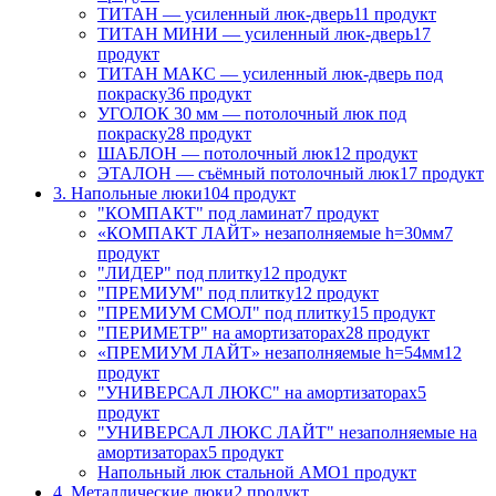
ТИТАН — усиленный люк-дверь
11 продукт
ТИТАН МИНИ — усиленный люк-дверь
17
продукт
ТИТАН МАКС — усиленный люк-дверь под
покраску
36 продукт
УГОЛОК 30 мм — потолочный люк под
покраску
28 продукт
ШАБЛОН — потолочный люк
12 продукт
ЭТАЛОН — съёмный потолочный люк
17 продукт
3. Напольные люки
104 продукт
"КОМПАКТ" под ламинат
7 продукт
«КОМПАКТ ЛАЙТ» незаполняемые h=30мм
7
продукт
"ЛИДЕР" под плитку
12 продукт
"ПРЕМИУМ" под плитку
12 продукт
"ПРЕМИУМ СМОЛ" под плитку
15 продукт
"ПЕРИМЕТР" на амортизаторах
28 продукт
«ПРЕМИУМ ЛАЙТ» незаполняемые h=54мм
12
продукт
"УНИВЕРСАЛ ЛЮКС" на амортизаторах
5
продукт
"УНИВЕРСАЛ ЛЮКС ЛАЙТ" незаполняемые на
амортизаторах
5 продукт
Напольный люк стальной АМО
1 продукт
4. Металлические люки
2 продукт