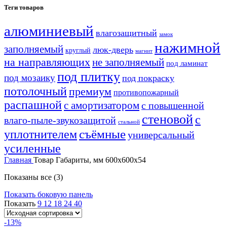
Теги товаров
алюминиевый
влагозащитный
замок
нажимной
заполняемый
люк-дверь
круглый
магнит
на направляющих
не заполняемый
под ламинат
под плитку
под мозаику
под покраску
потолочный
премиум
противопожарный
распашной
с амортизатором
с повышенной
стеновой
с
влаго-пыле-звукозащитой
стальной
уплотнителем
съёмные
универсальный
усиленные
Главная
Товар Габариты, мм
600х600х54
Показаны все (3)
Показать боковую панель
Показать
9
12
18
24
40
-13%