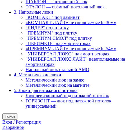
ШАБЛОН — потолочный люк
ЭТАЛОН — съёмный потолочный люк
3. Напольные люки
"КОМПАКТ" под ламинат
«КОМПАКТ ЛАЙТ» незаполняемые h=30мм
"ЛИДЕР" под плитку
"ПРЕМИУМ" под плитку
"ПРЕМИУМ СМОЛ" под плитку
"ПЕРИМЕТР" на амортизаторах
«ПРЕМИУМ ЛАЙТ» незаполняемые h=54мм
"УНИВЕРСАЛ ЛЮКС" на амортизаторах
"УНИВЕРСАЛ ЛЮКС ЛАЙТ" незаполняемые на
амортизаторах
Напольный люк стальной АМО
4. Металлические люки
Металлический люк на замке
Металлический люк на магните
5. Люки для натяжного потолка
Люк ревизионный под натяжной потолок
ГОРИЗОНТ — люк под натяжной потолок
универсальный
Поиск
Вход / Регистрация
Избранное