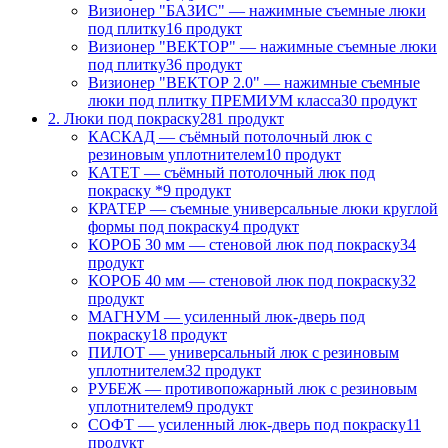
Визионер "БАЗИС" — нажимные съемные люки
под плитку
16 продукт
Визионер "ВЕКТОР" — нажимные съемные люки
под плитку
36 продукт
Визионер "ВЕКТОР 2.0" — нажимные съемные
люки под плитку ПРЕМИУМ класса
30 продукт
2. Люки под покраску
281 продукт
КАСКАД — съёмный потолочный люк с
резиновым уплотнителем
10 продукт
КАТЕТ — съёмный потолочный люк под
покраску *
9 продукт
КРАТЕР — съемные универсальные люки круглой
формы под покраску
4 продукт
КОРОБ 30 мм — стеновой люк под покраску
34
продукт
КОРОБ 40 мм — стеновой люк под покраску
32
продукт
МАГНУМ — усиленный люк-дверь под
покраску
18 продукт
ПИЛОТ — универсальный люк с резиновым
уплотнителем
32 продукт
РУБЕЖ — противопожарный люк с резиновым
уплотнителем
9 продукт
СОФТ — усиленный люк-дверь под покраску
11
продукт