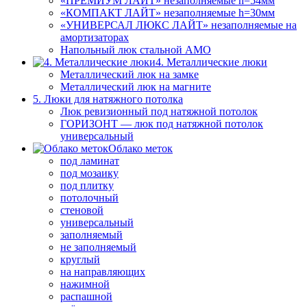
«ПРЕМИУМ ЛАЙТ» незаполняемые h=54мм
«КОМПАКТ ЛАЙТ» незаполняемые h=30мм
«УНИВЕРСАЛ ЛЮКС ЛАЙТ» незаполняемые на
амортизаторах
Напольный люк стальной АМО
4. Металлические люки
Металлический люк на замке
Металлический люк на магните
5. Люки для натяжного потолка
Люк ревизионный под натяжной потолок
ГОРИЗОНТ — люк под натяжной потолок
универсальный
Облако меток
под ламинат
под мозаику
под плитку
потолочный
стеновой
универсальный
заполняемый
не заполняемый
круглый
на направляющих
нажимной
распашной