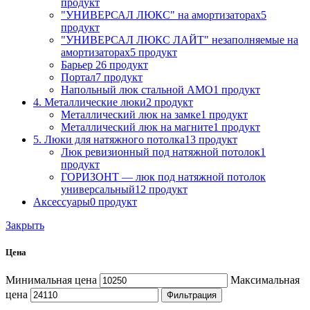
продукт
"УНИВЕРСАЛ ЛЮКС" на амортизаторах
5
продукт
"УНИВЕРСАЛ ЛЮКС ЛАЙТ" незаполняемые на
амортизаторах
5 продукт
Барьер 2
6 продукт
Портал
7 продукт
Напольный люк стальной АМО
1 продукт
4. Металлические люки
2 продукт
Металлический люк на замке
1 продукт
Металлический люк на магните
1 продукт
5. Люки для натяжного потолка
13 продукт
Люк ревизионный под натяжной потолок
1
продукт
ГОРИЗОНТ — люк под натяжной потолок
универсальный
12 продукт
Аксессуары
0 продукт
Закрыть
Цена
Минимальная цена
Максимальная
цена
Фильтрация