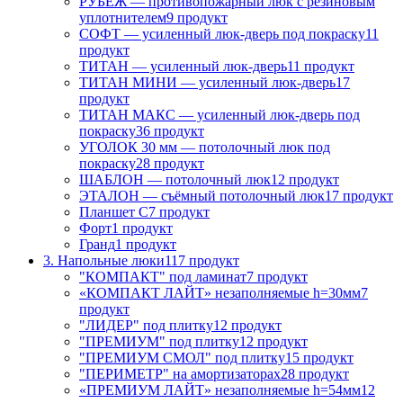
РУБЕЖ — противопожарный люк с резиновым
уплотнителем
9 продукт
СОФТ — усиленный люк-дверь под покраску
11
продукт
ТИТАН — усиленный люк-дверь
11 продукт
ТИТАН МИНИ — усиленный люк-дверь
17
продукт
ТИТАН МАКС — усиленный люк-дверь под
покраску
36 продукт
УГОЛОК 30 мм — потолочный люк под
покраску
28 продукт
ШАБЛОН — потолочный люк
12 продукт
ЭТАЛОН — съёмный потолочный люк
17 продукт
Планшет С
7 продукт
Форт
1 продукт
Гранд
1 продукт
3. Напольные люки
117 продукт
"КОМПАКТ" под ламинат
7 продукт
«КОМПАКТ ЛАЙТ» незаполняемые h=30мм
7
продукт
"ЛИДЕР" под плитку
12 продукт
"ПРЕМИУМ" под плитку
12 продукт
"ПРЕМИУМ СМОЛ" под плитку
15 продукт
"ПЕРИМЕТР" на амортизаторах
28 продукт
«ПРЕМИУМ ЛАЙТ» незаполняемые h=54мм
12