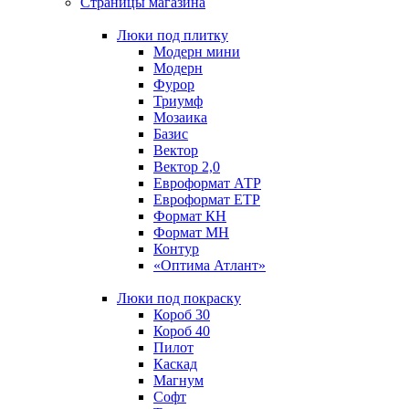
Страницы магазина
Люки под плитку
Модерн мини
Модерн
Фурор
Триумф
Мозаика
Базис
Вектор
Вектор 2,0
Евроформат АТР
Евроформат ЕТР
Формат КН
Формат МН
Контур
«Оптима Атлант»
Люки под покраску
Короб 30
Короб 40
Пилот
Каскад
Магнум
Софт