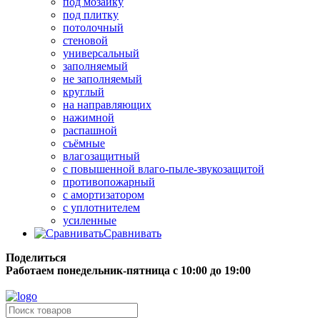
под мозаику
под плитку
потолочный
стеновой
универсальный
заполняемый
не заполняемый
круглый
на направляющих
нажимной
распашной
съёмные
влагозащитный
с повышенной влаго-пыле-звукозащитой
противопожарный
с амортизатором
с уплотнителем
усиленные
Сравнивать
Поделиться
Работаем понедельник-пятница с 10:00 до 19:00
Бесплатная доставка до терминала грузовой компании.