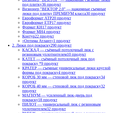
под плитку
36 продукт
Визионер "ВЕКТОР 2.0" — нажимные съемные
люки под плитку ПРЕМИУМ класса
30 продукт
Евроформат АТР
20 продукт
Евроформат ЕТР
17 продукт
Формат КН
17 продукт
Формат МН
4 продукт
Контур
22 продукт
«Оптима Атлант»
1 продукт
2. Люки под покраску
290 продукт
КАСКАД — съёмный потолочный люк с
резиновым уплотнителем
10 продукт
КАТЕТ — съёмный потолочный люк под
покраску *
9 продукт
КРАТЕР — съемные универсальные люки круглой
формы под покраску
4 продукт
КОРОБ 30 мм — стеновой люк под покраску
34
продукт
КОРОБ 40 мм — стеновой люк под покраску
32
продукт
МАГНУМ — усиленный люк-дверь под
покраску
18 продукт
ПИЛОТ — универсальный люк с резиновым
уплотнителем
32 продукт