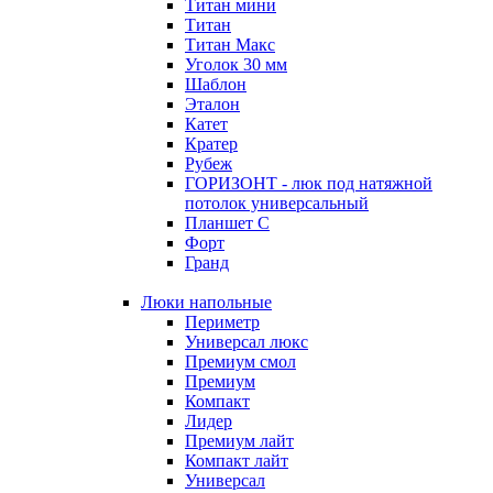
Титан мини
Титан
Титан Макс
Уголок 30 мм
Шаблон
Эталон
Катет
Кратер
Рубеж
ГОРИЗОНТ - люк под натяжной
потолок универсальный
Планшет С
Форт
Гранд
Люки напольные
Периметр
Универсал люкс
Премиум смол
Премиум
Компакт
Лидер
Премиум лайт
Компакт лайт
Универсал