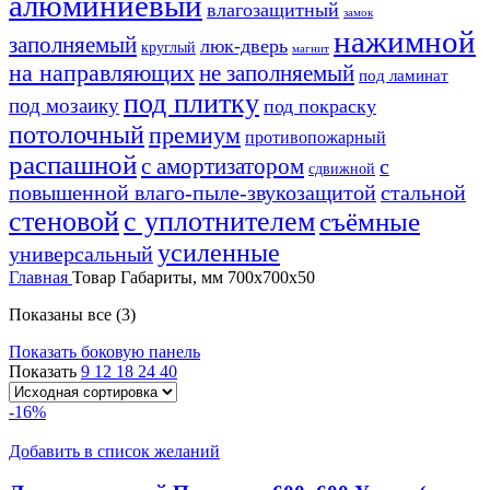
алюминиевый
влагозащитный
замок
нажимной
заполняемый
люк-дверь
круглый
магнит
на направляющих
не заполняемый
под ламинат
под плитку
под мозаику
под покраску
потолочный
премиум
противопожарный
распашной
с амортизатором
с
сдвижной
повышенной влаго-пыле-звукозащитой
стальной
стеновой
с уплотнителем
съёмные
усиленные
универсальный
Главная
Товар Габариты, мм
700х700х50
Показаны все (3)
Показать боковую панель
Показать
9
12
18
24
40
-16%
Добавить в список желаний