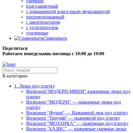
съёмные
влагозащитный
с повышенной влаго-пыле-звукозащитой
противопожарный
с амортизатором
с уплотнителем
усиленные
Сравнивать
Поделиться
Работаем понедельник-пятница с 10:00 до 19:00
Бесплатная доставка до терминала грузовой компании.
В категории
1. Люки под плитку
Визионер"МОДЕРН-МИНИ"-нажимные люки под
плитку
Визионер "МОДЕРН" — нажимные люки под
плитку
Визионер "Фурор" — Нажимной люк под плитку
Визионер "Триумф" — нажимной под плитку
Визионер "МОЗАИКА" — нажимные под плитку
Визионер "БАЗИС" — нажимные съемные люки