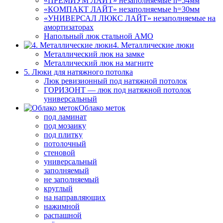
«ПРЕМИУМ ЛАЙТ» незаполняемые h=54мм
«КОМПАКТ ЛАЙТ» незаполняемые h=30мм
«УНИВЕРСАЛ ЛЮКС ЛАЙТ» незаполняемые на
амортизаторах
Напольный люк стальной АМО
4. Металлические люки
Металлический люк на замке
Металлический люк на магните
5. Люки для натяжного потолка
Люк ревизионный под натяжной потолок
ГОРИЗОНТ — люк под натяжной потолок
универсальный
Облако меток
под ламинат
под мозаику
под плитку
потолочный
стеновой
универсальный
заполняемый
не заполняемый
круглый
на направляющих
нажимной
распашной