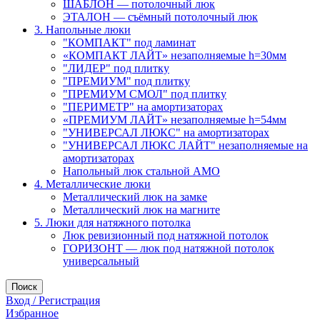
ШАБЛОН — потолочный люк
ЭТАЛОН — съёмный потолочный люк
3. Напольные люки
"КОМПАКТ" под ламинат
«КОМПАКТ ЛАЙТ» незаполняемые h=30мм
"ЛИДЕР" под плитку
"ПРЕМИУМ" под плитку
"ПРЕМИУМ СМОЛ" под плитку
"ПЕРИМЕТР" на амортизаторах
«ПРЕМИУМ ЛАЙТ» незаполняемые h=54мм
"УНИВЕРСАЛ ЛЮКС" на амортизаторах
"УНИВЕРСАЛ ЛЮКС ЛАЙТ" незаполняемые на
амортизаторах
Напольный люк стальной АМО
4. Металлические люки
Металлический люк на замке
Металлический люк на магните
5. Люки для натяжного потолка
Люк ревизионный под натяжной потолок
ГОРИЗОНТ — люк под натяжной потолок
универсальный
Поиск
Вход / Регистрация
Избранное