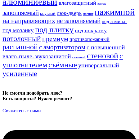
алюминиевый
влагозащитный
замок
нажимной
заполняемый
люк-дверь
круглый
магнит
на направляющих
не заполняемый
под ламинат
под плитку
под мозаику
под покраску
потолочный
премиум
противопожарный
распашной
с амортизатором
с повышенной
стеновой
с
влаго-пыле-звукозащитой
стальной
уплотнителем
съёмные
универсальный
усиленные
Не смогли подобрать люк?
Есть вопросы? Нужен ремонт?
Свяжитесь с нами