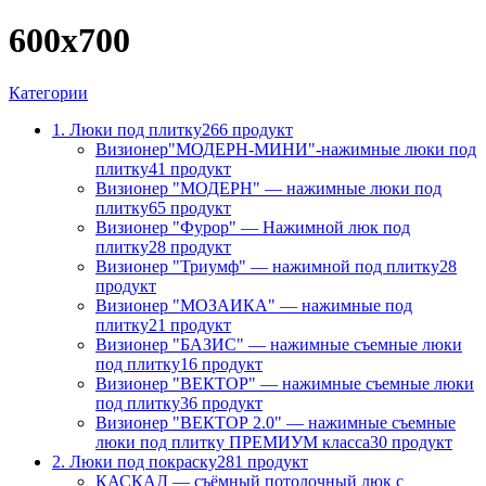
600х700
Категории
1. Люки под плитку
266 продукт
Визионер"МОДЕРН-МИНИ"-нажимные люки под
плитку
41 продукт
Визионер "МОДЕРН" — нажимные люки под
плитку
65 продукт
Визионер "Фурор" — Нажимной люк под
плитку
28 продукт
Визионер "Триумф" — нажимной под плитку
28
продукт
Визионер "МОЗАИКА" — нажимные под
плитку
21 продукт
Визионер "БАЗИС" — нажимные съемные люки
под плитку
16 продукт
Визионер "ВЕКТОР" — нажимные съемные люки
под плитку
36 продукт
Визионер "ВЕКТОР 2.0" — нажимные съемные
люки под плитку ПРЕМИУМ класса
30 продукт
2. Люки под покраску
281 продукт
КАСКАД — съёмный потолочный люк с