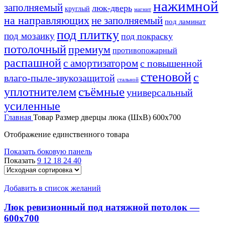
нажимной
заполняемый
люк-дверь
круглый
магнит
на направляющих
не заполняемый
под ламинат
под плитку
под мозаику
под покраску
потолочный
премиум
противопожарный
распашной
с амортизатором
с повышенной
стеновой
с
влаго-пыле-звукозащитой
стальной
уплотнителем
съёмные
универсальный
усиленные
Главная
Товар Размер дверцы люка (ШхВ)
600х700
Отображение единственного товара
Показать боковую панель
Показать
9
12
18
24
40
Добавить в список желаний
Люк ревизионный под натяжной потолок —
600х700