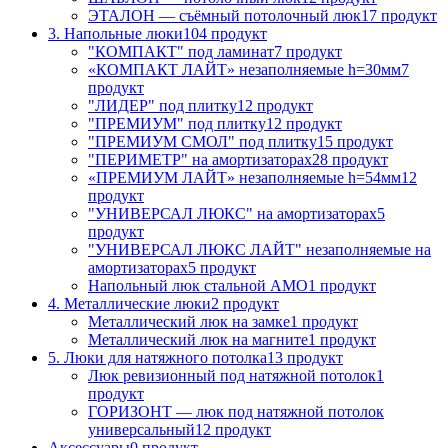
ЭТАЛОН — съёмный потолочный люк
17 продукт
3. Напольные люки
104 продукт
"КОМПАКТ" под ламинат
7 продукт
«КОМПАКТ ЛАЙТ» незаполняемые h=30мм
7
продукт
"ЛИДЕР" под плитку
12 продукт
"ПРЕМИУМ" под плитку
12 продукт
"ПРЕМИУМ СМОЛ" под плитку
15 продукт
"ПЕРИМЕТР" на амортизаторах
28 продукт
«ПРЕМИУМ ЛАЙТ» незаполняемые h=54мм
12
продукт
"УНИВЕРСАЛ ЛЮКС" на амортизаторах
5
продукт
"УНИВЕРСАЛ ЛЮКС ЛАЙТ" незаполняемые на
амортизаторах
5 продукт
Напольный люк стальной АМО
1 продукт
4. Металлические люки
2 продукт
Металлический люк на замке
1 продукт
Металлический люк на магните
1 продукт
5. Люки для натяжного потолка
13 продукт
Люк ревизионный под натяжной потолок
1
продукт
ГОРИЗОНТ — люк под натяжной потолок
универсальный
12 продукт
Аксессуары
0 продукт