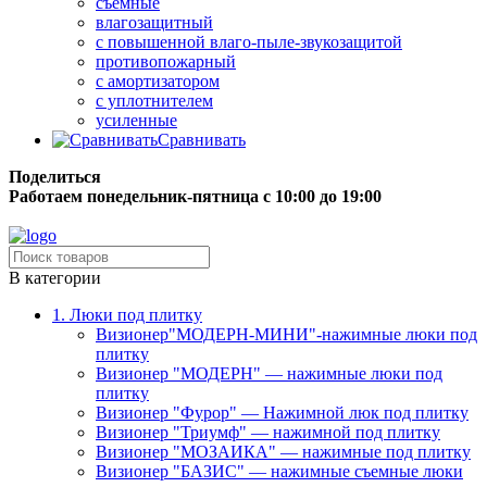
съёмные
влагозащитный
с повышенной влаго-пыле-звукозащитой
противопожарный
с амортизатором
с уплотнителем
усиленные
Сравнивать
Поделиться
Работаем понедельник-пятница с 10:00 до 19:00
Бесплатная доставка до терминала грузовой компании.
В категории
1. Люки под плитку
Визионер"МОДЕРН-МИНИ"-нажимные люки под
плитку
Визионер "МОДЕРН" — нажимные люки под
плитку
Визионер "Фурор" — Нажимной люк под плитку
Визионер "Триумф" — нажимной под плитку
Визионер "МОЗАИКА" — нажимные под плитку
Визионер "БАЗИС" — нажимные съемные люки