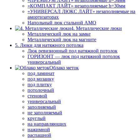
«ПРЕМИУМ ЛАЙТ» незаполняемые h=54мм
«КОМПАКТ ЛАЙТ» незаполняемые h=30мм
«УНИВЕРСАЛ ЛЮКС ЛАЙТ» незаполняемые на
амортизаторах
Напольный люк стальной АМО
4. Металлические люки
Металлический люк на замке
Металлический люк на магните
5. Люки для натяжного потолка
Люк ревизионный под натяжной потолок
ГОРИЗОНТ — люк под натяжной потолок
универсальный
Облако меток
под ламинат
под мозаику
под плитку
потолочный
стеновой
универсальный
заполняемый
не заполняемый
круглый
на направляющих
нажимной
распашной