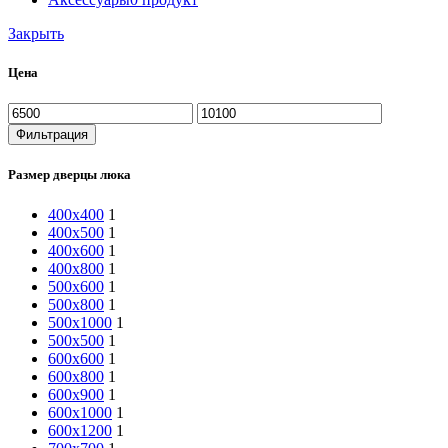
Закрыть
Цена
Минимальная
Максимальная
цена
цена
Фильтрация
Размер дверцы люка
400х400
1
400х500
1
400х600
1
400х800
1
500х600
1
500х800
1
500х1000
1
500х500
1
600х600
1
600х800
1
600х900
1
600х1000
1
600х1200
1