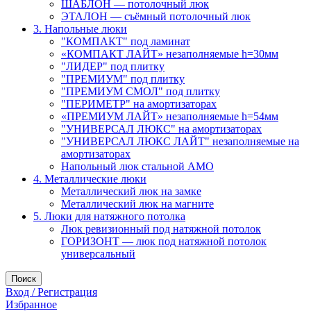
ШАБЛОН — потолочный люк
ЭТАЛОН — съёмный потолочный люк
3. Напольные люки
"КОМПАКТ" под ламинат
«КОМПАКТ ЛАЙТ» незаполняемые h=30мм
"ЛИДЕР" под плитку
"ПРЕМИУМ" под плитку
"ПРЕМИУМ СМОЛ" под плитку
"ПЕРИМЕТР" на амортизаторах
«ПРЕМИУМ ЛАЙТ» незаполняемые h=54мм
"УНИВЕРСАЛ ЛЮКС" на амортизаторах
"УНИВЕРСАЛ ЛЮКС ЛАЙТ" незаполняемые на
амортизаторах
Напольный люк стальной АМО
4. Металлические люки
Металлический люк на замке
Металлический люк на магните
5. Люки для натяжного потолка
Люк ревизионный под натяжной потолок
ГОРИЗОНТ — люк под натяжной потолок
универсальный
Поиск
Вход / Регистрация
Избранное