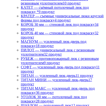
резиновым уплотнителем
10 продукт
КАТЕТ — съёмный потолочный люк под
покраску *
9 продукт
КРАТЕР — съемные универсальные люки круглой
формы под покраску
4 продукт
КОРОБ 30 мм — стеновой люк под покраску
34
продукт
КОРОБ 40 мм — стеновой люк под покраску
32
продукт
МАГНУМ — усиленный люк-дверь под
покраску
18 продукт
ПИЛОТ — универсальный люк с резиновым
уплотнителем
32 продукт
РУБЕЖ — противопожарный люк с резиновым
уплотнителем
9 продукт
СОФТ — усиленный люк-дверь под покраску
11
продукт
ТИТАН — усиленный люк-дверь
11 продукт
ТИТАН МИНИ — усиленный люк-дверь
17
продукт
ТИТАН МАКС — усиленный люк-дверь под
покраску
36 продукт
УГОЛОК 30 мм — потолочный люк под
покраску
28 продукт
ШАБЛОН — потолочный люк
12 продукт