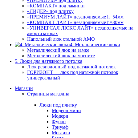
«ПРЕМИУМ» под плитку
«КОМПАКТ» под ламинат
«ЛИДЕР» под плитку
«ПРЕМИУМ ЛАЙТ» незаполняемые h=54мм
«КОМПАКТ ЛАЙТ» незаполняемые h=30мм
«УНИВЕРСАЛ ЛЮКС ЛАЙТ» незаполняемые на
амортизаторах
Напольный люк стальной АМО
4. Металлические люки
Металлический люк на замке
Металлический люк на магните
5. Люки для натяжного потолка
Люк ревизионный под натяжной потолок
ГОРИЗОНТ — люк под натяжной потолок
универсальный
Магазин
Страницы магазина
Люки под плитку
Модерн мини
Модерн
Фурор
Триумф
Мозаика