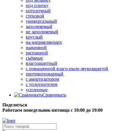
под мозаику
под плитку
потолочный
стеновой
универсальный
заполняемый
не заполняемый
круглый
на направляющих
нажимной
распашной
съёмные
влагозащитный
с повышенной влаго-пыле-звукозащитой
противопожарный
с амортизатором
с уплотнителем
усиленные
Сравнивать
Поделиться
Работаем понедельник-пятница с 10:00 до 19:00
Бесплатная доставка до терминала грузовой компании.