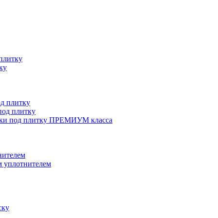
плитку
ку
д плитку
од плитку
ки под плитку ПРЕМИУМ класса
нителем
 уплотнителем
ску