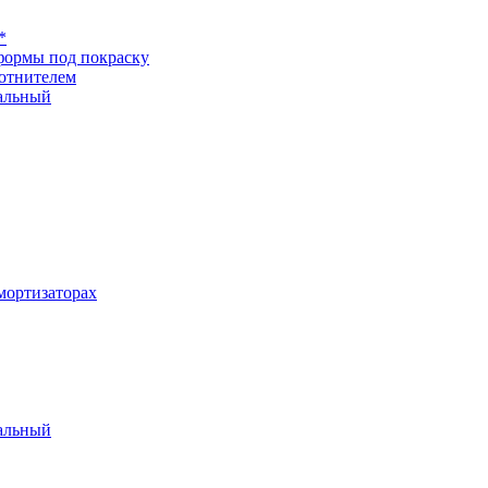
*
формы под покраску
отнителем
альный
ортизаторах
альный