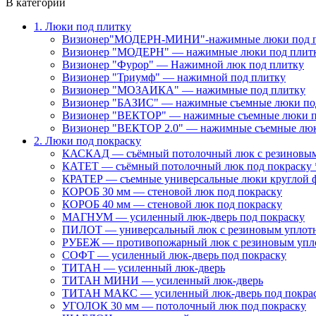
В категории
1. Люки под плитку
Визионер"МОДЕРН-МИНИ"-нажимные люки под 
Визионер "МОДЕРН" — нажимные люки под плит
Визионер "Фурор" — Нажимной люк под плитку
Визионер "Триумф" — нажимной под плитку
Визионер "МОЗАИКА" — нажимные под плитку
Визионер "БАЗИС" — нажимные съемные люки по
Визионер "ВЕКТОР" — нажимные съемные люки п
Визионер "ВЕКТОР 2.0" — нажимные съемные лю
2. Люки под покраску
КАСКАД — съёмный потолочный люк с резиновым
КАТЕТ — съёмный потолочный люк под покраску 
КРАТЕР — съемные универсальные люки круглой 
КОРОБ 30 мм — стеновой люк под покраску
КОРОБ 40 мм — стеновой люк под покраску
МАГНУМ — усиленный люк-дверь под покраску
ПИЛОТ — универсальный люк с резиновым уплот
РУБЕЖ — противопожарный люк с резиновым упл
СОФТ — усиленный люк-дверь под покраску
ТИТАН — усиленный люк-дверь
ТИТАН МИНИ — усиленный люк-дверь
ТИТАН МАКС — усиленный люк-дверь под покра
УГОЛОК 30 мм — потолочный люк под покраску