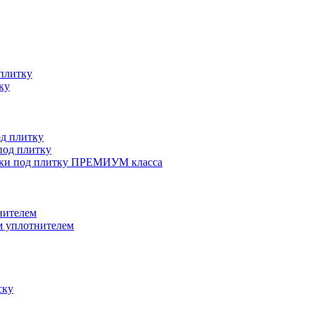
плитку
ку
д плитку
од плитку
ки под плитку ПРЕМИУМ класса
нителем
 уплотнителем
ску