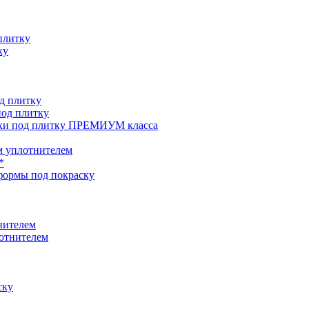
плитку
ку
д плитку
од плитку
ки под плитку ПРЕМИУМ класса
 уплотнителем
*
формы под покраску
нителем
отнителем
ску