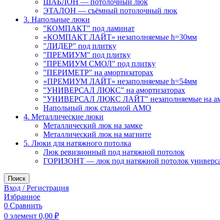
ШАБЛОН — потолочный люк
ЭТАЛОН — съёмный потолочный люк
3. Напольные люки
"КОМПАКТ" под ламинат
«КОМПАКТ ЛАЙТ» незаполняемые h=30мм
"ЛИДЕР" под плитку
"ПРЕМИУМ" под плитку
"ПРЕМИУМ СМОЛ" под плитку
"ПЕРИМЕТР" на амортизаторах
«ПРЕМИУМ ЛАЙТ» незаполняемые h=54мм
"УНИВЕРСАЛ ЛЮКС" на амортизаторах
"УНИВЕРСАЛ ЛЮКС ЛАЙТ" незаполняемые на ам
Напольный люк стальной АМО
4. Металлические люки
Металлический люк на замке
Металлический люк на магните
5. Люки для натяжного потолка
Люк ревизионный под натяжной потолок
ГОРИЗОНТ — люк под натяжной потолок универс
Поиск
Вход / Регистрация
Избранное
0
Сравнить
0
элемент
0,00
₽