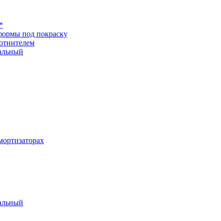
*
формы под покраску
отнителем
альный
ортизаторах
альный