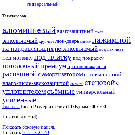
универсальный
Теги товаров
алюминиевый
влагозащитный
замок
нажимной
заполняемый
люк-дверь
круглый
магнит
на направляющих
не заполняемый
под ламинат
под плитку
под мозаику
под покраску
потолочный
премиум
противопожарный
распашной
с амортизатором
с повышенной
стеновой
с
влаго-пыле-звукозащитой
стальной
уплотнителем
съёмные
универсальный
усиленные
Главная
Товар Размер изделия (ШхВ), мм
200х500
Показаны все (4)
Показать боковую панель
Показать
9
12
18
24
40