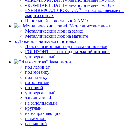
«ПРЕМИУМ ЛАЙТ» незаполняемые h=54мм
«КОМПАКТ ЛАЙТ» незаполняемые h=30мм
«УНИВЕРСАЛ ЛЮКС ЛАЙТ» незаполняемые на
амортизаторах
Напольный люк стальной АМО
4. Металлические люки
Металлический люк на замке
Металлический люк на магните
5. Люки для натяжного потолка
Люк ревизионный под натяжной потолок
ГОРИЗОНТ — люк под натяжной потолок
универсальный
Облако меток
под ламинат
под мозаику
под плитку
потолочный
стеновой
универсальный
заполняемый
не заполняемый
круглый
на направляющих
нажимной
распашной