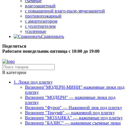
съёмные
влагозащитный
с повышенной влаго-пыле-звукозащитой
противопожарный
с амортизатором
с уплотнителем
усиленные
Сравнивать
Поделиться
Работаем понедельник-пятница с 10:00 до 19:00
Бесплатная доставка до терминала грузовой компании.
В категории
1. Люки под плитку
Визионер"МОДЕРН-МИНИ"-нажимные люки под
плитку
Визионер "МОДЕРН" — нажимные люки под
плитку
Визионер "Фурор" — Нажимной люк под плитку
Визионер "Триумф" — нажимной под плитку
Визионер "МОЗАИКА" — нажимные под плитку
Визионер "БАЗИС" — нажимные съемные люки