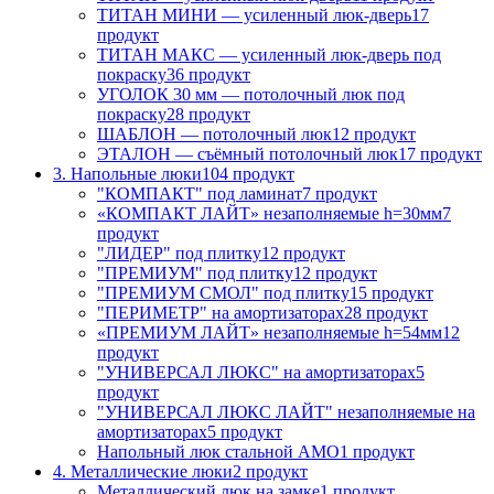
ТИТАН МИНИ — усиленный люк-дверь
17
продукт
ТИТАН МАКС — усиленный люк-дверь под
покраску
36 продукт
УГОЛОК 30 мм — потолочный люк под
покраску
28 продукт
ШАБЛОН — потолочный люк
12 продукт
ЭТАЛОН — съёмный потолочный люк
17 продукт
3. Напольные люки
104 продукт
"КОМПАКТ" под ламинат
7 продукт
«КОМПАКТ ЛАЙТ» незаполняемые h=30мм
7
продукт
"ЛИДЕР" под плитку
12 продукт
"ПРЕМИУМ" под плитку
12 продукт
"ПРЕМИУМ СМОЛ" под плитку
15 продукт
"ПЕРИМЕТР" на амортизаторах
28 продукт
«ПРЕМИУМ ЛАЙТ» незаполняемые h=54мм
12
продукт
"УНИВЕРСАЛ ЛЮКС" на амортизаторах
5
продукт
"УНИВЕРСАЛ ЛЮКС ЛАЙТ" незаполняемые на
амортизаторах
5 продукт
Напольный люк стальной АМО
1 продукт
4. Металлические люки
2 продукт
Металлический люк на замке
1 продукт