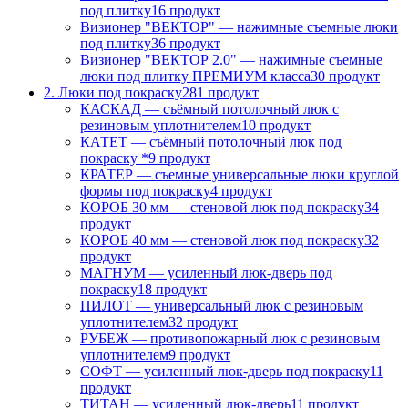
под плитку
16 продукт
Визионер "ВЕКТОР" — нажимные съемные люки
под плитку
36 продукт
Визионер "ВЕКТОР 2.0" — нажимные съемные
люки под плитку ПРЕМИУМ класса
30 продукт
2. Люки под покраску
281 продукт
КАСКАД — съёмный потолочный люк с
резиновым уплотнителем
10 продукт
КАТЕТ — съёмный потолочный люк под
покраску *
9 продукт
КРАТЕР — съемные универсальные люки круглой
формы под покраску
4 продукт
КОРОБ 30 мм — стеновой люк под покраску
34
продукт
КОРОБ 40 мм — стеновой люк под покраску
32
продукт
МАГНУМ — усиленный люк-дверь под
покраску
18 продукт
ПИЛОТ — универсальный люк с резиновым
уплотнителем
32 продукт
РУБЕЖ — противопожарный люк с резиновым
уплотнителем
9 продукт
СОФТ — усиленный люк-дверь под покраску
11
продукт
ТИТАН — усиленный люк-дверь
11 продукт