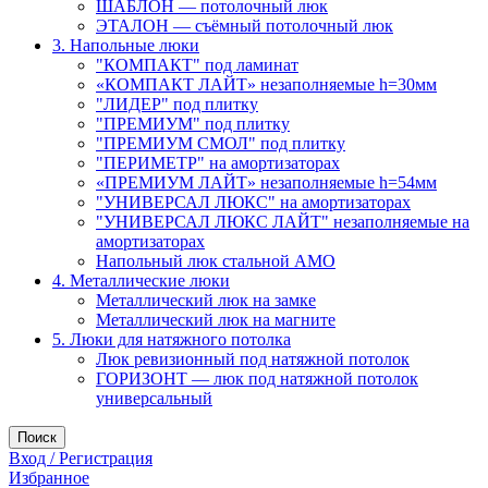
ШАБЛОН — потолочный люк
ЭТАЛОН — съёмный потолочный люк
3. Напольные люки
"КОМПАКТ" под ламинат
«КОМПАКТ ЛАЙТ» незаполняемые h=30мм
"ЛИДЕР" под плитку
"ПРЕМИУМ" под плитку
"ПРЕМИУМ СМОЛ" под плитку
"ПЕРИМЕТР" на амортизаторах
«ПРЕМИУМ ЛАЙТ» незаполняемые h=54мм
"УНИВЕРСАЛ ЛЮКС" на амортизаторах
"УНИВЕРСАЛ ЛЮКС ЛАЙТ" незаполняемые на
амортизаторах
Напольный люк стальной АМО
4. Металлические люки
Металлический люк на замке
Металлический люк на магните
5. Люки для натяжного потолка
Люк ревизионный под натяжной потолок
ГОРИЗОНТ — люк под натяжной потолок
универсальный
Поиск
Вход / Регистрация
Избранное