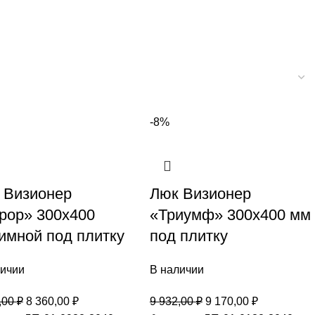
-8%
 Визионер
Люк Визионер
рор» 300х400
«Триумф» 300х400 мм
имной под плитку
под плитку
личии
В наличии
,00
₽
8 360,00
₽
9 932,00
₽
9 170,00
₽