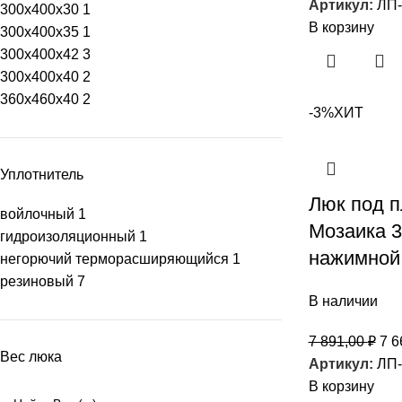
Артикул:
ЛП-
300х400х30
1
В корзину
300х400х35
1
300х400х42
3
300x400x40
2
360х460х40
2
-3%
ХИТ
Уплотнитель
Люк под п
войлочный
1
Мозаика 
гидроизоляционный
1
нажимной
негорючий терморасширяющийся
1
резиновый
7
В наличии
7 891,00
₽
7 6
Вес люка
Артикул:
ЛП-
В корзину