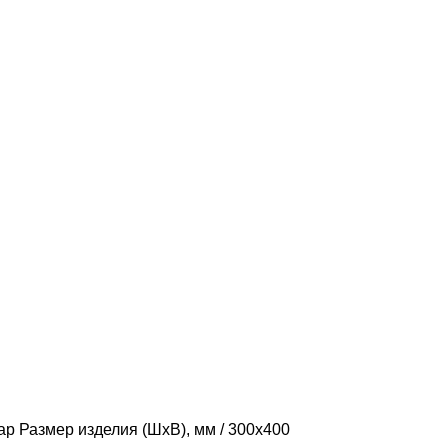
ДУКТ
3. НАПОЛЬНЫЕ ЛЮКИ
104 ПРОДУКТ
4. МЕТАЛЛИЧЕСКИЕ ЛЮКИ
2 
ар Размер изделия (ШхВ), мм
300х400