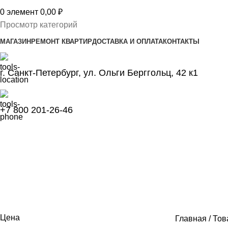
0
элемент
0,00
₽
Просмотр категорий
МАГАЗИН
РЕМОНТ КВАРТИР
ДОСТАВКА И ОПЛАТА
КОНТАКТЫ
г. Санкт-Петербург, ул. Ольги Берггольц, 42 к1
+7 800 201-26-46
300х400
Категории
1. ЛЮКИ ПОД ПЛИТКУ
266 ПРОДУКТ
2. ЛЮКИ ПОД ПОКРАСКУ
281 ПРО
АКСЕССУАРЫ
0 ПРОДУКТ
Цена
Главная
Тов