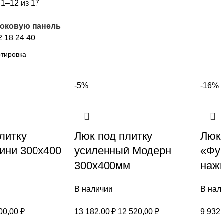
1–12 из 17
боковую панель
2
18
24
40
-5%
-16%
литку
Люк под плитку
Люк
ини 300х400
усиленный Модерн
«Фу
300х400мм
наж
В наличии
В на
00,00
₽
13 182,00
₽
12 520,00
₽
9 932