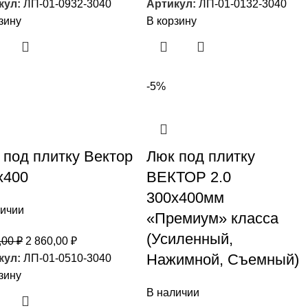
кул:
ЛП-01-0932-3040
Артикул:
ЛП-01-0132-3040
зину
В корзину
-5%
 под плитку Вектор
Люк под плитку
х400
ВЕКТОР 2.0
300х400мм
личии
«Премиум» класса
(Усиленный,
,00
₽
2 860,00
₽
Нажимной, Съемный)
кул:
ЛП-01-0510-3040
зину
В наличии