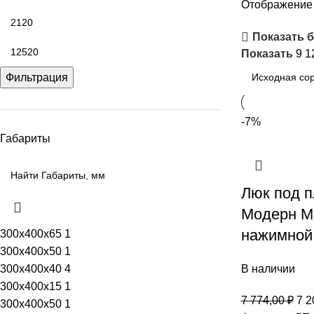
Отображение 
Показать 
Показать
9
1
Фильтрация
-7%
Габариты
Люк под п
Модерн М
нажимной
300х400х65
1
300x400x50
1
300х400х40
4
В наличии
300х400х15
1
7 774,00
₽
7 2
300х400х50
1