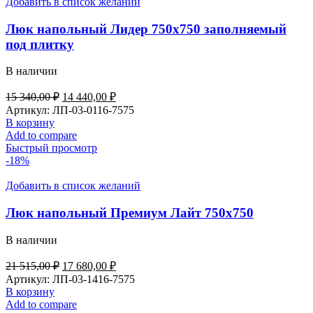
Добавить в список желаний
Люк напольный Лидер 750х750 заполняемый
под плитку
В наличии
Первоначальная
Текущая
15 340,00
₽
14 440,00
₽
цена
цена:
Артикул:
ЛП-03-0116-7575
составляла
14
В корзину
15
440,00 ₽.
Add to compare
340,00 ₽.
Быстрый просмотр
-18%
Добавить в список желаний
Люк напольный Премиум Лайт 750х750
В наличии
Первоначальная
Текущая
21 515,00
₽
17 680,00
₽
цена
цена:
Артикул:
ЛП-03-1416-7575
составляла
17
В корзину
21
680,00 ₽.
Add to compare