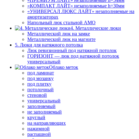
«ПРЕМИУМ ЛАЙТ» незаполняемые h=54мм
«КОМПАКТ ЛАЙТ» незаполняемые h=30мм
«УНИВЕРСАЛ ЛЮКС ЛАЙТ» незаполняемые на
амортизаторах
Напольный люк стальной АМО
4. Металлические люки
Металлический люк на замке
Металлический люк на магните
5. Люки для натяжного потолка
Люк ревизионный под натяжной потолок
ГОРИЗОНТ — люк под натяжной потолок
универсальный
Облако меток
под ламинат
под мозаику
под плитку
потолочный
стеновой
универсальный
заполняемый
не заполняемый
круглый
на направляющих
нажимной
распашной