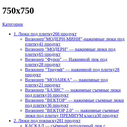
750х750
Категории
1. Люки под плитку
266 продукт
Визионер"МОДЕРН-МИНИ"-нажимные люки под
плитку
41 продукт
Визионер "МОДЕРН" — нажимные люки под
плитку
65 продукт
Визионер "Фурор" — Нажимной люк под
плитку
28 продукт
Визионер "Триумф" — нажимной под плитку
28
продукт
Визионер "МОЗАИКА" — нажимные под
плитку
21 продукт
Визионер "БАЗИС" — нажимные съемные люки
под плитку
16 продукт
Визионер "ВЕКТОР" — нажимные съемные люки
под плитку
36 продукт
Визионер "ВЕКТОР 2.0" — нажимные съемные
люки под плитку ПРЕМИУМ класса
30 продукт
2. Люки под покраску
281 продукт
КАСКАД — съёмный потолочный люк с