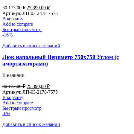
Первоначальная
Текущая
30 173,00
₽
25 390,00
₽
цена
цена:
Артикул:
ЛП-03-2478-7575
составляла
25
В корзину
30
390,00 ₽.
Add to compare
173,00 ₽.
Быстрый просмотр
-16%
Добавить в список желаний
Люк напольный Периметр 750х750 Углом (с
амортизаторами)
В наличии
Первоначальная
Текущая
30 173,00
₽
25 390,00
₽
цена
цена:
Артикул:
ЛП-03-2178-7575
составляла
25
В корзину
30
390,00 ₽.
Add to compare
173,00 ₽.
Быстрый просмотр
-6%
Добавить в список желаний