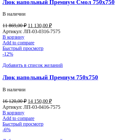
Люк напольный Премиум Смол 750х750
В наличии
Первоначальная
Текущая
11 869,00
₽
11 130,00
₽
цена
цена:
Артикул:
ЛП-03-0316-7575
составляла
11
В корзину
11
130,00 ₽.
Add to compare
869,00 ₽.
Быстрый просмотр
-12%
Добавить в список желаний
Люк напольный Премиум 750х750
В наличии
Первоначальная
Текущая
16 120,00
₽
14 150,00
₽
цена
цена:
Артикул:
ЛП-03-0416-7575
составляла
14
В корзину
16
150,00 ₽.
Add to compare
120,00 ₽.
Быстрый просмотр
-6%