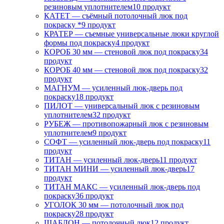
резиновым уплотнителем
10 продукт
КАТЕТ — съёмный потолочный люк под
покраску *
9 продукт
КРАТЕР — съемные универсальные люки круглой
формы под покраску
4 продукт
КОРОБ 30 мм — стеновой люк под покраску
34
продукт
КОРОБ 40 мм — стеновой люк под покраску
32
продукт
МАГНУМ — усиленный люк-дверь под
покраску
18 продукт
ПИЛОТ — универсальный люк с резиновым
уплотнителем
32 продукт
РУБЕЖ — противопожарный люк с резиновым
уплотнителем
9 продукт
СОФТ — усиленный люк-дверь под покраску
11
продукт
ТИТАН — усиленный люк-дверь
11 продукт
ТИТАН МИНИ — усиленный люк-дверь
17
продукт
ТИТАН МАКС — усиленный люк-дверь под
покраску
36 продукт
УГОЛОК 30 мм — потолочный люк под
покраску
28 продукт
ШАБЛОН — потолочный люк
12 продукт