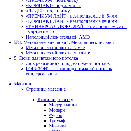
«ПРЕМИУМ» под плитку
«КОМПАКТ» под ламинат
«ЛИДЕР» под плитку
«ПРЕМИУМ ЛАЙТ» незаполняемые h=54мм
«КОМПАКТ ЛАЙТ» незаполняемые h=30мм
«УНИВЕРСАЛ ЛЮКС ЛАЙТ» незаполняемые на
амортизаторах
Напольный люк стальной АМО
4. Металлические люки
Металлический люк на замке
Металлический люк на магните
5. Люки для натяжного потолка
Люк ревизионный под натяжной потолок
ГОРИЗОНТ — люк под натяжной потолок
универсальный
Магазин
Страницы магазина
Люки под плитку
Модерн мини
Модерн
Фурор
Триумф
Мозаика