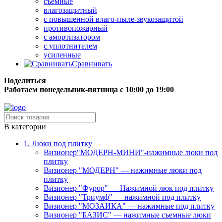
съёмные
влагозащитный
с повышенной влаго-пыле-звукозащитой
противопожарный
с амортизатором
с уплотнителем
усиленные
Сравнивать
Поделиться
Работаем понедельник-пятница с 10:00 до 19:00
Бесплатная доставка до терминала грузовой компании.
В категории
1. Люки под плитку
Визионер"МОДЕРН-МИНИ"-нажимные люки под
плитку
Визионер "МОДЕРН" — нажимные люки под
плитку
Визионер "Фурор" — Нажимной люк под плитку
Визионер "Триумф" — нажимной под плитку
Визионер "МОЗАИКА" — нажимные под плитку
Визионер "БАЗИС" — нажимные съемные люки