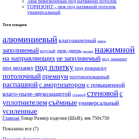
Люк ревизионный под натяжной потолок
ГОРИЗОНТ - люк под натяжной потолок
универсальный
Теги товаров
алюминиевый
влагозащитный
замок
нажимной
заполняемый
люк-дверь
круглый
магнит
на направляющих
не заполняемый
под ламинат
под плитку
под мозаику
под покраску
потолочный
премиум
противопожарный
распашной
с амортизатором
с повышенной
стеновой
с
влаго-пыле-звукозащитой
стальной
уплотнителем
съёмные
универсальный
усиленные
Главная
Товар Размер изделия (ШхВ), мм
750х750
Показаны все (7)