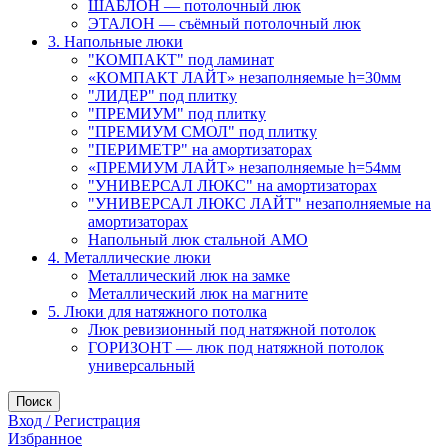
ШАБЛОН — потолочный люк
ЭТАЛОН — съёмный потолочный люк
3. Напольные люки
"КОМПАКТ" под ламинат
«КОМПАКТ ЛАЙТ» незаполняемые h=30мм
"ЛИДЕР" под плитку
"ПРЕМИУМ" под плитку
"ПРЕМИУМ СМОЛ" под плитку
"ПЕРИМЕТР" на амортизаторах
«ПРЕМИУМ ЛАЙТ» незаполняемые h=54мм
"УНИВЕРСАЛ ЛЮКС" на амортизаторах
"УНИВЕРСАЛ ЛЮКС ЛАЙТ" незаполняемые на
амортизаторах
Напольный люк стальной АМО
4. Металлические люки
Металлический люк на замке
Металлический люк на магните
5. Люки для натяжного потолка
Люк ревизионный под натяжной потолок
ГОРИЗОНТ — люк под натяжной потолок
универсальный
Поиск
Вход / Регистрация
Избранное