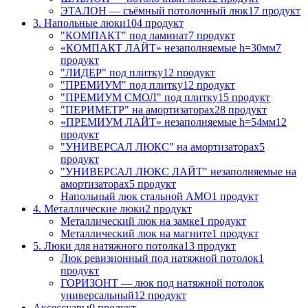
ЭТАЛОН — съёмный потолочный люк
17 продукт
3. Напольные люки
104 продукт
"КОМПАКТ" под ламинат
7 продукт
«КОМПАКТ ЛАЙТ» незаполняемые h=30мм
7
продукт
"ЛИДЕР" под плитку
12 продукт
"ПРЕМИУМ" под плитку
12 продукт
"ПРЕМИУМ СМОЛ" под плитку
15 продукт
"ПЕРИМЕТР" на амортизаторах
28 продукт
«ПРЕМИУМ ЛАЙТ» незаполняемые h=54мм
12
продукт
"УНИВЕРСАЛ ЛЮКС" на амортизаторах
5
продукт
"УНИВЕРСАЛ ЛЮКС ЛАЙТ" незаполняемые на
амортизаторах
5 продукт
Напольный люк стальной АМО
1 продукт
4. Металлические люки
2 продукт
Металлический люк на замке
1 продукт
Металлический люк на магните
1 продукт
5. Люки для натяжного потолка
13 продукт
Люк ревизионный под натяжной потолок
1
продукт
ГОРИЗОНТ — люк под натяжной потолок
универсальный
12 продукт
Аксессуары
0 продукт