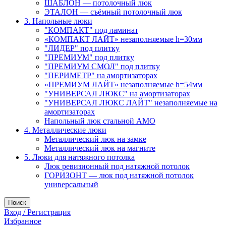
ШАБЛОН — потолочный люк
ЭТАЛОН — съёмный потолочный люк
3. Напольные люки
"КОМПАКТ" под ламинат
«КОМПАКТ ЛАЙТ» незаполняемые h=30мм
"ЛИДЕР" под плитку
"ПРЕМИУМ" под плитку
"ПРЕМИУМ СМОЛ" под плитку
"ПЕРИМЕТР" на амортизаторах
«ПРЕМИУМ ЛАЙТ» незаполняемые h=54мм
"УНИВЕРСАЛ ЛЮКС" на амортизаторах
"УНИВЕРСАЛ ЛЮКС ЛАЙТ" незаполняемые на
амортизаторах
Напольный люк стальной АМО
4. Металлические люки
Металлический люк на замке
Металлический люк на магните
5. Люки для натяжного потолка
Люк ревизионный под натяжной потолок
ГОРИЗОНТ — люк под натяжной потолок
универсальный
Поиск
Вход / Регистрация
Избранное