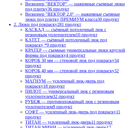
Визионер "ВЕКТОР" — нажимные съемные люки
под плитку
36 продукт
Визионер "ВЕКТОР 2.0" — нажимные съемные
люки под плитку ПРЕМИУМ класса
30 продукт
2. Люки под покраску
281 продукт
КАСКАД — съёмный потолочный люк с
резиновым уплотнителем
10 продукт
КАТЕТ — съёмный потолочный люк под
покраску *
9 продукт
КРАТЕР — съемные универсальные люки круглой
формы под покраску
4 продукт
КОРОБ 30 мм — стеновой люк под покраску
34
продукт
КОРОБ 40 мм — стеновой люк под покраску
32
продукт
МАГНУМ — усиленный люк-дверь под
покраску
18 продукт
ПИЛОТ — универсальный люк с резиновым
уплотнителем
32 продукт
РУБЕЖ — противопожарный люк с резиновым
уплотнителем
9 продукт
СОФТ — усиленный люк-дверь под покраску
11
продукт
ТИТАН — усиленный люк-дверь
11 продукт
ТИТАН МИНИ — усиленный люк-дверь
17