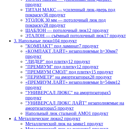
продукт
ТИТАН МАКС — усиленный люк-дверь под
покраску
36 продукт
УГОЛОК 30 мм — потолочный люк под
покраску
28 продукт
ШАБЛОН — потолочный люк
12 продукт
ЭТАЛОН — съёмный потолочный люк
17 продукт
3. Напольные люки
104 продукт
"КОМПАКТ" под ламинат
7 продукт
«КОМПАКТ ЛАЙТ» незаполняемые h=30мм
7
продукт
"ЛИДЕР" под плитку
12 продукт
"ПРЕМИУМ" под плитку
12 продукт
"ПРЕМИУМ СМОЛ" под плитку
15 продукт
"ПЕРИМЕТР" на амортизаторах
28 продукт
«ПРЕМИУМ ЛАЙТ» незаполняемые h=54мм
12
продукт
"УНИВЕРСАЛ ЛЮКС" на амортизаторах
5
продукт
"УНИВЕРСАЛ ЛЮКС ЛАЙТ" незаполняемые на
амортизаторах
5 продукт
Напольный люк стальной АМО
1 продукт
4. Металлические люки
2 продукт
Металлический люк на замке
1 продукт
Металлический люк на магните
1 продукт