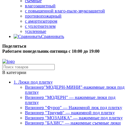
съёмные
влагозащитный
с повышенной влаго-пыле-звукозащитой
противопожарный
с амортизатором
с уплотнителем
усиленные
Сравнивать
Поделиться
Работаем понедельник-пятница с 10:00 до 19:00
Бесплатная доставка до терминала грузовой компании.
В категории
1. Люки под плитку
Визионер"МОДЕРН-МИНИ"-нажимные люки под
плитку
Визионер "МОДЕРН" — нажимные люки под
плитку
Визионер "Фурор" — Нажимной люк под плитку
Визионер "Триумф" — нажимной под плитку
Визионер "МОЗАИКА" — нажимные под плитку
Визионер "БАЗИС" — нажимные съемные люки