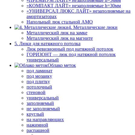
«ПРЕМИУМ ЛАЙТ» незаполняемые h=54мм
«КОМПАКТ ЛАЙТ» незаполняемые h=30мм
«УНИВЕРСАЛ ЛЮКС ЛАЙТ» незаполняемые на
амортизаторах
Напольный люк стальной АМО
4. Металлические люки
Металлический люк на замке
Металлический люк на магните
5. Люки для натяжного потолка
Люк ревизионный под натяжной потолок
ГОРИЗОНТ — люк под натяжной потолок
универсальный
Облако меток
под ламинат
под мозаику
под плитку
потолочный
стеновой
универсальный
заполняемый
не заполняемый
круглый
на направляющих
нажимной
распашной