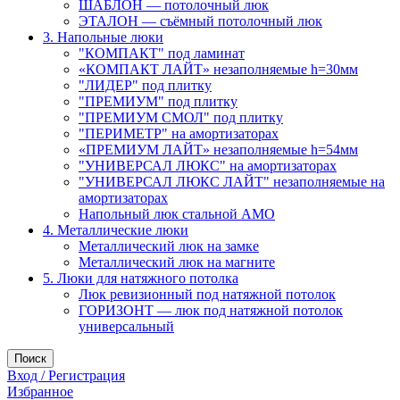
ШАБЛОН — потолочный люк
ЭТАЛОН — съёмный потолочный люк
3. Напольные люки
"КОМПАКТ" под ламинат
«КОМПАКТ ЛАЙТ» незаполняемые h=30мм
"ЛИДЕР" под плитку
"ПРЕМИУМ" под плитку
"ПРЕМИУМ СМОЛ" под плитку
"ПЕРИМЕТР" на амортизаторах
«ПРЕМИУМ ЛАЙТ» незаполняемые h=54мм
"УНИВЕРСАЛ ЛЮКС" на амортизаторах
"УНИВЕРСАЛ ЛЮКС ЛАЙТ" незаполняемые на
амортизаторах
Напольный люк стальной АМО
4. Металлические люки
Металлический люк на замке
Металлический люк на магните
5. Люки для натяжного потолка
Люк ревизионный под натяжной потолок
ГОРИЗОНТ — люк под натяжной потолок
универсальный
Поиск
Вход / Регистрация
Избранное