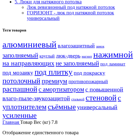
5. Люки для натяжного потолка
Люк ревизионный под натяжной потолок
ГОРИЗОНТ - люк под натяжной потолок
универсальный
Теги товаров
алюминиевый
влагозащитный
замок
нажимной
заполняемый
люк-дверь
круглый
магнит
на направляющих
не заполняемый
под ламинат
под плитку
под мозаику
под покраску
потолочный
премиум
противопожарный
распашной
с амортизатором
с повышенной
стеновой
с
влаго-пыле-звукозащитой
стальной
уплотнителем
съёмные
универсальный
усиленные
Главная
Товар Вес (кг)
7.8
Отображение единственного товара