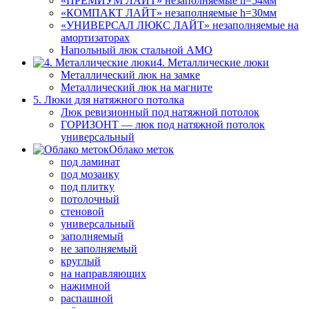
«ПРЕМИУМ ЛАЙТ» незаполняемые h=54мм
«КОМПАКТ ЛАЙТ» незаполняемые h=30мм
«УНИВЕРСАЛ ЛЮКС ЛАЙТ» незаполняемые на
амортизаторах
Напольный люк стальной АМО
4. Металлические люки
Металлический люк на замке
Металлический люк на магните
5. Люки для натяжного потолка
Люк ревизионный под натяжной потолок
ГОРИЗОНТ — люк под натяжной потолок
универсальный
Облако меток
под ламинат
под мозаику
под плитку
потолочный
стеновой
универсальный
заполняемый
не заполняемый
круглый
на направляющих
нажимной
распашной