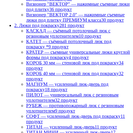
Визионер "ВЕКТОР" — нажимные съемные люки
под плитку
36 продукт
Визионер "ВЕКТОР 2.0" — нажимные съемные
люки под плитку ПРЕМИУМ класса
30 продукт
2. Люки под покраску
281 продукт
КАСКАД — съёмный потолочный люк с
резиновым уплотнителем
10 продукт
КАТЕТ — съёмный потолочный люк под
покраску *
9 продукт
КРАТЕР — съемные универсальные люки круглой
формы под покраску
4 продукт
КОРОБ 30 мм — стеновой люк под покраску
34
продукт
КОРОБ 40 мм — стеновой люк под покраску
32
продукт
МАГНУМ — усиленный люк-дверь под
покраску
18 продукт
ПИЛОТ — универсальный люк с резиновым
уплотнителем
32 продукт
РУБЕЖ — противопожарный люк с резиновым
уплотнителем
9 продукт
СОФТ — усиленный люк-дверь под покраску
11
продукт
ТИТАН — усиленный люк-дверь
11 продукт
ТИТАН МИНИ — усиленный люк-дверь
17