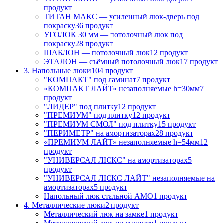
продукт
ТИТАН МАКС — усиленный люк-дверь под
покраску
36 продукт
УГОЛОК 30 мм — потолочный люк под
покраску
28 продукт
ШАБЛОН — потолочный люк
12 продукт
ЭТАЛОН — съёмный потолочный люк
17 продукт
3. Напольные люки
104 продукт
"КОМПАКТ" под ламинат
7 продукт
«КОМПАКТ ЛАЙТ» незаполняемые h=30мм
7
продукт
"ЛИДЕР" под плитку
12 продукт
"ПРЕМИУМ" под плитку
12 продукт
"ПРЕМИУМ СМОЛ" под плитку
15 продукт
"ПЕРИМЕТР" на амортизаторах
28 продукт
«ПРЕМИУМ ЛАЙТ» незаполняемые h=54мм
12
продукт
"УНИВЕРСАЛ ЛЮКС" на амортизаторах
5
продукт
"УНИВЕРСАЛ ЛЮКС ЛАЙТ" незаполняемые на
амортизаторах
5 продукт
Напольный люк стальной АМО
1 продукт
4. Металлические люки
2 продукт
Металлический люк на замке
1 продукт
Металлический люк на магните
1 продукт