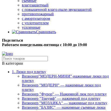
съёмные
влагозащитный
с повышенной влаго-пыле-звукозащитой
противопожарный
с амортизатором
с уплотнителем
усиленные
Сравнивать
Поделиться
Работаем понедельник-пятница с 10:00 до 19:00
Бесплатная доставка до терминала грузовой компании.
В категории
1. Люки под плитку
Визионер"МОДЕРН-МИНИ"-нажимные люки под
плитку
Визионер "МОДЕРН" — нажимные люки под
плитку
Визионер "Фурор" — Нажимной люк под плитку
Визионер "Триумф" — нажимной под плитку
Визионер "МОЗАИКА" — нажимные под плитку
Визионер "БАЗИС" — нажимные съемные люки