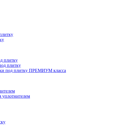
плитку
ку
д плитку
од плитку
ки под плитку ПРЕМИУМ класса
нителем
 уплотнителем
ску