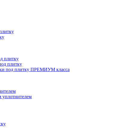
плитку
ку
д плитку
од плитку
ки под плитку ПРЕМИУМ класса
нителем
 уплотнителем
ску