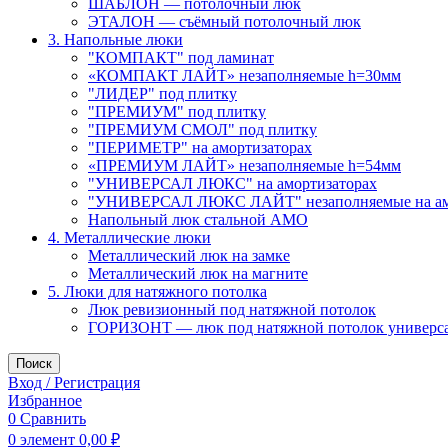
ШАБЛОН — потолочный люк
ЭТАЛОН — съёмный потолочный люк
3. Напольные люки
"КОМПАКТ" под ламинат
«КОМПАКТ ЛАЙТ» незаполняемые h=30мм
"ЛИДЕР" под плитку
"ПРЕМИУМ" под плитку
"ПРЕМИУМ СМОЛ" под плитку
"ПЕРИМЕТР" на амортизаторах
«ПРЕМИУМ ЛАЙТ» незаполняемые h=54мм
"УНИВЕРСАЛ ЛЮКС" на амортизаторах
"УНИВЕРСАЛ ЛЮКС ЛАЙТ" незаполняемые на ам
Напольный люк стальной АМО
4. Металлические люки
Металлический люк на замке
Металлический люк на магните
5. Люки для натяжного потолка
Люк ревизионный под натяжной потолок
ГОРИЗОНТ — люк под натяжной потолок универс
Поиск
Вход / Регистрация
Избранное
0
Сравнить
0
элемент
0,00
₽