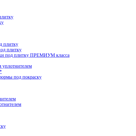
плитку
ку
д плитку
од плитку
ки под плитку ПРЕМИУМ класса
 уплотнителем
*
формы под покраску
нителем
отнителем
ску