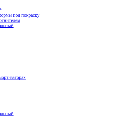
*
формы под покраску
отнителем
альный
ортизаторах
альный