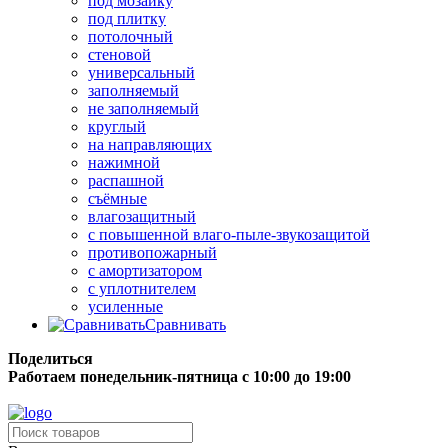
под мозаику
под плитку
потолочный
стеновой
универсальный
заполняемый
не заполняемый
круглый
на направляющих
нажимной
распашной
съёмные
влагозащитный
с повышенной влаго-пыле-звукозащитой
противопожарный
с амортизатором
с уплотнителем
усиленные
Сравнивать
Поделиться
Работаем понедельник-пятница с 10:00 до 19:00
Бесплатная доставка до терминала грузовой компании.