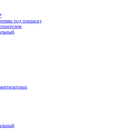
*
формы под покраску
отнителем
альный
ортизаторах
альный