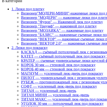
В категории
1. Люки под плитку
Визионер"МОДЕРН-МИНИ"-нажимные люки под 
Визионер "МОДЕРН" — нажимные люки под плит
Визионер "Фурор" — Нажимной люк под плитку
Визионер "Триумф" — нажимной под плитку
Визионер "МОЗАИКА" — нажимные под плитку
Визионер "БАЗИС" — нажимные съемные люки по
Визионер "ВЕКТОР" — нажимные съемные люки п
Визионер "ВЕКТОР 2.0" — нажимные съемные лю
2. Люки под покраску
КАСКАД — съёмный потолочный люк с резиновым
КАТЕТ — съёмный потолочный люк под покраску 
КРАТЕР — съемные универсальные люки круглой 
КОРОБ 30 мм — стеновой люк под покраску
КОРОБ 40 мм — стеновой люк под покраску
МАГНУМ — усиленный люк-дверь под покраску
ПИЛОТ — универсальный люк с резиновым уплот
РУБЕЖ — противопожарный люк с резиновым упл
СОФТ — усиленный люк-дверь под покраску
ТИТАН — усиленный люк-дверь
ТИТАН МИНИ — усиленный люк-дверь
ТИТАН МАКС — усиленный люк-дверь под покра
УГОЛОК 30 мм — потолочный люк под покраску