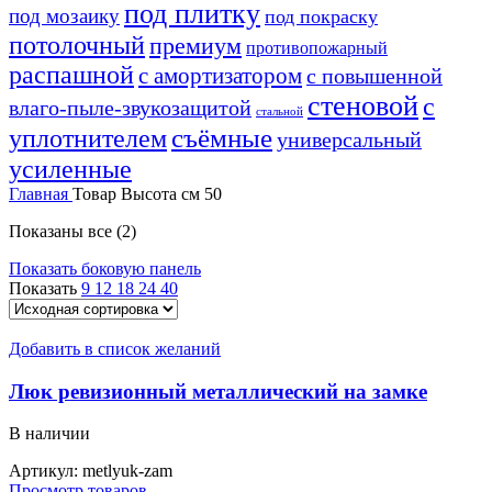
под плитку
под мозаику
под покраску
потолочный
премиум
противопожарный
распашной
с амортизатором
с повышенной
стеновой
с
влаго-пыле-звукозащитой
стальной
уплотнителем
съёмные
универсальный
усиленные
Главная
Товар Высота см
50
Показаны все (2)
Показать боковую панель
Показать
9
12
18
24
40
Добавить в список желаний
Люк ревизионный металлический на замке
В наличии
Артикул:
metlyuk-zam
Просмотр товаров