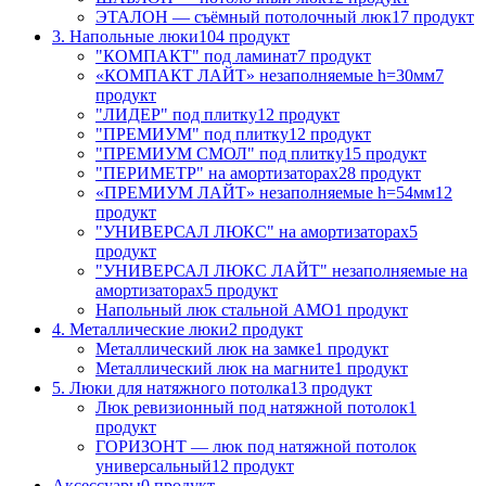
ЭТАЛОН — съёмный потолочный люк
17 продукт
3. Напольные люки
104 продукт
"КОМПАКТ" под ламинат
7 продукт
«КОМПАКТ ЛАЙТ» незаполняемые h=30мм
7
продукт
"ЛИДЕР" под плитку
12 продукт
"ПРЕМИУМ" под плитку
12 продукт
"ПРЕМИУМ СМОЛ" под плитку
15 продукт
"ПЕРИМЕТР" на амортизаторах
28 продукт
«ПРЕМИУМ ЛАЙТ» незаполняемые h=54мм
12
продукт
"УНИВЕРСАЛ ЛЮКС" на амортизаторах
5
продукт
"УНИВЕРСАЛ ЛЮКС ЛАЙТ" незаполняемые на
амортизаторах
5 продукт
Напольный люк стальной АМО
1 продукт
4. Металлические люки
2 продукт
Металлический люк на замке
1 продукт
Металлический люк на магните
1 продукт
5. Люки для натяжного потолка
13 продукт
Люк ревизионный под натяжной потолок
1
продукт
ГОРИЗОНТ — люк под натяжной потолок
универсальный
12 продукт
Аксессуары
0 продукт