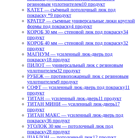
резиновым уплотнителем
10 продукт
КАТЕТ — съёмный потолочный люк под
покраску *
9 продукт
КРАТЕР — съемные универсальные люки круглой
формы под покраску
4 продукт
КОРОБ 30 мм — стеновой люк под покраску
34
продукт
КОРОБ 40 мм — стеновой люк под покраску
32
продукт
МАГНУМ — усиленный люк-дверь под
покраску
18 продукт
ПИЛОТ — универсальный люк с резиновым
уплотнителем
32 продукт
РУБЕЖ — противопожарный люк с резиновым
уплотнителем
9 продукт
СОФТ — усиленный люк-дверь под покраску
11
продукт
ТИТАН — усиленный люк-дверь
11 продукт
ТИТАН МИНИ — усиленный люк-дверь
17
продукт
ТИТАН МАКС — усиленный люк-дверь под
покраску
36 продукт
УГОЛОК 30 мм — потолочный люк под
покраску
28 продукт
ШАБЛОН — потолочный люк
12 продукт