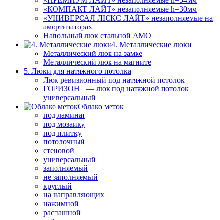
«ПРЕМИУМ ЛАЙТ» незаполняемые h=54мм
«КОМПАКТ ЛАЙТ» незаполняемые h=30мм
«УНИВЕРСАЛ ЛЮКС ЛАЙТ» незаполняемые на
амортизаторах
Напольный люк стальной АМО
4. Металлические люки
Металлический люк на замке
Металлический люк на магните
5. Люки для натяжного потолка
Люк ревизионный под натяжной потолок
ГОРИЗОНТ — люк под натяжной потолок
универсальный
Облако меток
под ламинат
под мозаику
под плитку
потолочный
стеновой
универсальный
заполняемый
не заполняемый
круглый
на направляющих
нажимной
распашной