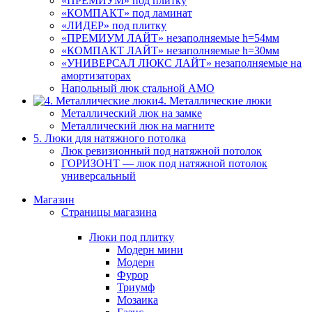
«ПРЕМИУМ» под плитку
«КОМПАКТ» под ламинат
«ЛИДЕР» под плитку
«ПРЕМИУМ ЛАЙТ» незаполняемые h=54мм
«КОМПАКТ ЛАЙТ» незаполняемые h=30мм
«УНИВЕРСАЛ ЛЮКС ЛАЙТ» незаполняемые на
амортизаторах
Напольный люк стальной АМО
4. Металлические люки
Металлический люк на замке
Металлический люк на магните
5. Люки для натяжного потолка
Люк ревизионный под натяжной потолок
ГОРИЗОНТ — люк под натяжной потолок
универсальный
Магазин
Страницы магазина
Люки под плитку
Модерн мини
Модерн
Фурор
Триумф
Мозаика