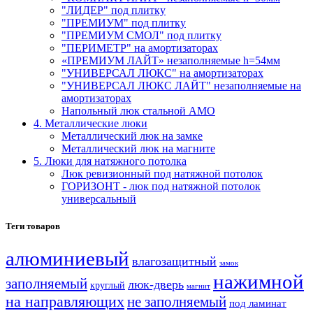
"ЛИДЕР" под плитку
"ПРЕМИУМ" под плитку
"ПРЕМИУМ СМОЛ" под плитку
"ПЕРИМЕТР" на амортизаторах
«ПРЕМИУМ ЛАЙТ» незаполняемые h=54мм
"УНИВЕРСАЛ ЛЮКС" на амортизаторах
"УНИВЕРСАЛ ЛЮКС ЛАЙТ" незаполняемые на
амортизаторах
Напольный люк стальной АМО
4. Металлические люки
Металлический люк на замке
Металлический люк на магните
5. Люки для натяжного потолка
Люк ревизионный под натяжной потолок
ГОРИЗОНТ - люк под натяжной потолок
универсальный
Теги товаров
алюминиевый
влагозащитный
замок
нажимной
заполняемый
люк-дверь
круглый
магнит
на направляющих
не заполняемый
под ламинат