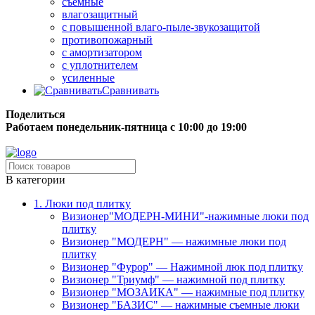
съёмные
влагозащитный
с повышенной влаго-пыле-звукозащитой
противопожарный
с амортизатором
с уплотнителем
усиленные
Сравнивать
Поделиться
Работаем понедельник-пятница с 10:00 до 19:00
Бесплатная доставка до терминала грузовой компании.
В категории
1. Люки под плитку
Визионер"МОДЕРН-МИНИ"-нажимные люки под
плитку
Визионер "МОДЕРН" — нажимные люки под
плитку
Визионер "Фурор" — Нажимной люк под плитку
Визионер "Триумф" — нажимной под плитку
Визионер "МОЗАИКА" — нажимные под плитку
Визионер "БАЗИС" — нажимные съемные люки