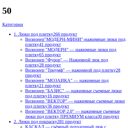
50
Категории
1. Люки под плитку
266 продукт
Визионер"МОДЕРН-МИНИ"-нажимные люки под
плитку
41 продукт
Визионер "МОДЕРН" — нажимные люки под
плитку
65 продукт
Визионер "Фурор" — Нажимной люк под
плитку
28 продукт
Визионер "Триумф" — нажимной под плитку
28
продукт
Визионер "МОЗАИКА" — нажимные под
плитку
21 продукт
Визионер "БАЗИС" — нажимные съемные люки
под плитку
16 продукт
Визионер "ВЕКТОР" — нажимные съемные люки
под плитку
36 продукт
Визионер "ВЕКТОР 2.0" — нажимные съемные
люки под плитку ПРЕМИУМ класса
30 продукт
2. Люки под покраску
281 продукт
КАСКАД — съёмный потолочный люк с