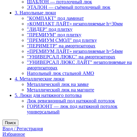
ШАБЛОН — потолочный люк
ЭТАЛОН — съёмный потолочный люк
3. Напольные люки
"КОМПАКТ" под ламинат
«КОМПАКТ ЛАЙТ» незаполняемые h=30мм
"ЛИДЕР" под плитку
"ПРЕМИУМ" под плитку
"ПРЕМИУМ СМОЛ" под плитку
"ПЕРИМЕТР" на амортизаторах
«ПРЕМИУМ ЛАЙТ» незаполняемые h=54мм
"УНИВЕРСАЛ ЛЮКС" на амортизаторах
"УНИВЕРСАЛ ЛЮКС ЛАЙТ" незаполняемые на
амортизаторах
Напольный люк стальной АМО
4. Металлические люки
Металлический люк на замке
Металлический люк на магните
5. Люки для натяжного потолка
Люк ревизионный под натяжной потолок
ГОРИЗОНТ — люк под натяжной потолок
универсальный
Поиск
Вход / Регистрация
Избранное