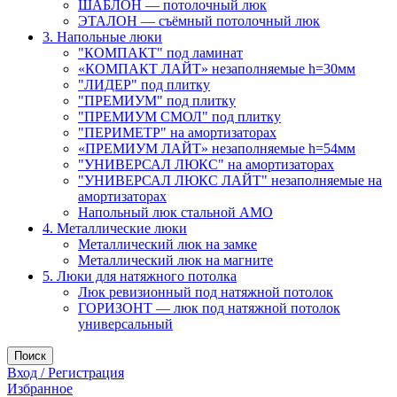
ШАБЛОН — потолочный люк
ЭТАЛОН — съёмный потолочный люк
3. Напольные люки
"КОМПАКТ" под ламинат
«КОМПАКТ ЛАЙТ» незаполняемые h=30мм
"ЛИДЕР" под плитку
"ПРЕМИУМ" под плитку
"ПРЕМИУМ СМОЛ" под плитку
"ПЕРИМЕТР" на амортизаторах
«ПРЕМИУМ ЛАЙТ» незаполняемые h=54мм
"УНИВЕРСАЛ ЛЮКС" на амортизаторах
"УНИВЕРСАЛ ЛЮКС ЛАЙТ" незаполняемые на
амортизаторах
Напольный люк стальной АМО
4. Металлические люки
Металлический люк на замке
Металлический люк на магните
5. Люки для натяжного потолка
Люк ревизионный под натяжной потолок
ГОРИЗОНТ — люк под натяжной потолок
универсальный
Поиск
Вход / Регистрация
Избранное