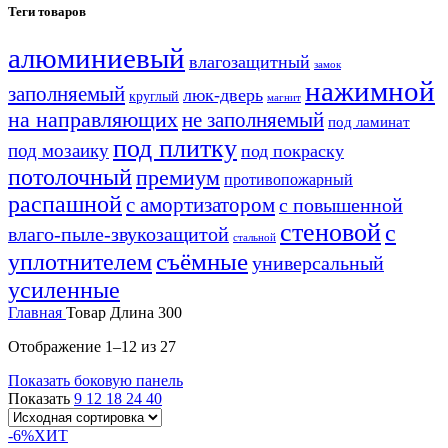
Теги товаров
алюминиевый
влагозащитный
замок
нажимной
заполняемый
люк-дверь
круглый
магнит
на направляющих
не заполняемый
под ламинат
под плитку
под мозаику
под покраску
потолочный
премиум
противопожарный
распашной
с амортизатором
с повышенной
стеновой
с
влаго-пыле-звукозащитой
стальной
уплотнителем
съёмные
универсальный
усиленные
Главная
Товар Длина
300
Отображение 1–12 из 27
Показать боковую панель
Показать
9
12
18
24
40
-6%
ХИТ