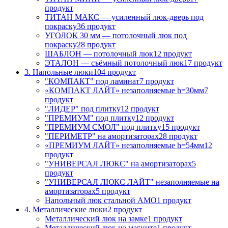
продукт
ТИТАН МАКС — усиленный люк-дверь под
покраску
36 продукт
УГОЛОК 30 мм — потолочный люк под
покраску
28 продукт
ШАБЛОН — потолочный люк
12 продукт
ЭТАЛОН — съёмный потолочный люк
17 продукт
3. Напольные люки
104 продукт
"КОМПАКТ" под ламинат
7 продукт
«КОМПАКТ ЛАЙТ» незаполняемые h=30мм
7
продукт
"ЛИДЕР" под плитку
12 продукт
"ПРЕМИУМ" под плитку
12 продукт
"ПРЕМИУМ СМОЛ" под плитку
15 продукт
"ПЕРИМЕТР" на амортизаторах
28 продукт
«ПРЕМИУМ ЛАЙТ» незаполняемые h=54мм
12
продукт
"УНИВЕРСАЛ ЛЮКС" на амортизаторах
5
продукт
"УНИВЕРСАЛ ЛЮКС ЛАЙТ" незаполняемые на
амортизаторах
5 продукт
Напольный люк стальной АМО
1 продукт
4. Металлические люки
2 продукт
Металлический люк на замке
1 продукт
Металлический люк на магните
1 продукт