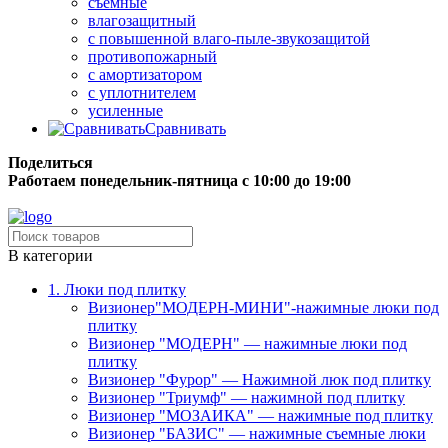
съёмные
влагозащитный
с повышенной влаго-пыле-звукозащитой
противопожарный
с амортизатором
с уплотнителем
усиленные
Сравнивать
Поделиться
Работаем понедельник-пятница с 10:00 до 19:00
Бесплатная доставка до терминала грузовой компании.
В категории
1. Люки под плитку
Визионер"МОДЕРН-МИНИ"-нажимные люки под
плитку
Визионер "МОДЕРН" — нажимные люки под
плитку
Визионер "Фурор" — Нажимной люк под плитку
Визионер "Триумф" — нажимной под плитку
Визионер "МОЗАИКА" — нажимные под плитку
Визионер "БАЗИС" — нажимные съемные люки