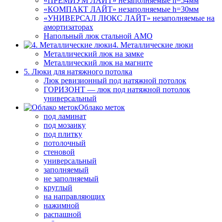
«ПРЕМИУМ ЛАЙТ» незаполняемые h=54мм
«КОМПАКТ ЛАЙТ» незаполняемые h=30мм
«УНИВЕРСАЛ ЛЮКС ЛАЙТ» незаполняемые на
амортизаторах
Напольный люк стальной АМО
4. Металлические люки
Металлический люк на замке
Металлический люк на магните
5. Люки для натяжного потолка
Люк ревизионный под натяжной потолок
ГОРИЗОНТ — люк под натяжной потолок
универсальный
Облако меток
под ламинат
под мозаику
под плитку
потолочный
стеновой
универсальный
заполняемый
не заполняемый
круглый
на направляющих
нажимной
распашной