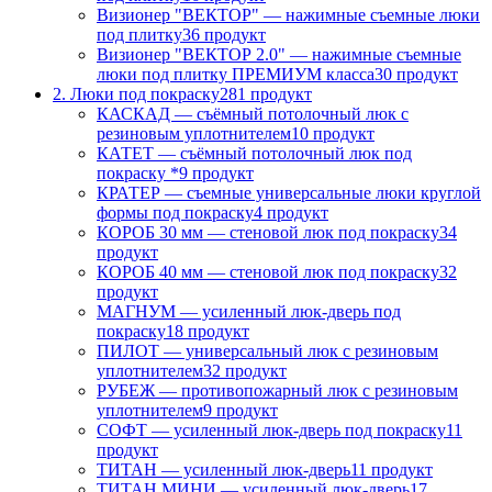
Визионер "ВЕКТОР" — нажимные съемные люки
под плитку
36 продукт
Визионер "ВЕКТОР 2.0" — нажимные съемные
люки под плитку ПРЕМИУМ класса
30 продукт
2. Люки под покраску
281 продукт
КАСКАД — съёмный потолочный люк с
резиновым уплотнителем
10 продукт
КАТЕТ — съёмный потолочный люк под
покраску *
9 продукт
КРАТЕР — съемные универсальные люки круглой
формы под покраску
4 продукт
КОРОБ 30 мм — стеновой люк под покраску
34
продукт
КОРОБ 40 мм — стеновой люк под покраску
32
продукт
МАГНУМ — усиленный люк-дверь под
покраску
18 продукт
ПИЛОТ — универсальный люк с резиновым
уплотнителем
32 продукт
РУБЕЖ — противопожарный люк с резиновым
уплотнителем
9 продукт
СОФТ — усиленный люк-дверь под покраску
11
продукт
ТИТАН — усиленный люк-дверь
11 продукт
ТИТАН МИНИ — усиленный люк-дверь
17