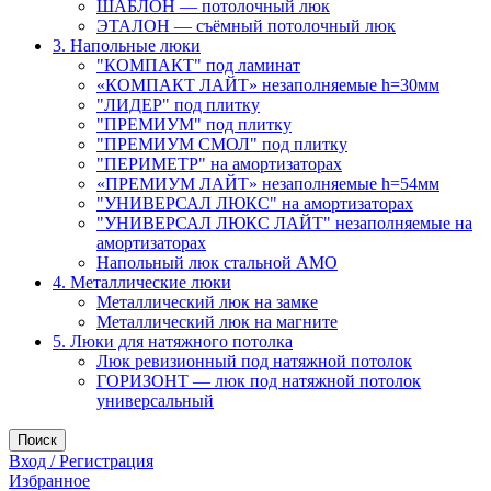
ШАБЛОН — потолочный люк
ЭТАЛОН — съёмный потолочный люк
3. Напольные люки
"КОМПАКТ" под ламинат
«КОМПАКТ ЛАЙТ» незаполняемые h=30мм
"ЛИДЕР" под плитку
"ПРЕМИУМ" под плитку
"ПРЕМИУМ СМОЛ" под плитку
"ПЕРИМЕТР" на амортизаторах
«ПРЕМИУМ ЛАЙТ» незаполняемые h=54мм
"УНИВЕРСАЛ ЛЮКС" на амортизаторах
"УНИВЕРСАЛ ЛЮКС ЛАЙТ" незаполняемые на
амортизаторах
Напольный люк стальной АМО
4. Металлические люки
Металлический люк на замке
Металлический люк на магните
5. Люки для натяжного потолка
Люк ревизионный под натяжной потолок
ГОРИЗОНТ — люк под натяжной потолок
универсальный
Поиск
Вход / Регистрация
Избранное