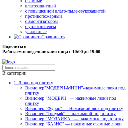
съёмные
влагозащитный
с повышенной влаго-пыле-звукозащитой
противопожарный
с амортизатором
с уплотнителем
усиленные
Сравнивать
Поделиться
Работаем понедельник-пятница с 10:00 до 19:00
Бесплатная доставка до терминала грузовой компании.
В категории
1. Люки под плитку
Визионер"МОДЕРН-МИНИ"-нажимные люки под
плитку
Визионер "МОДЕРН" — нажимные люки под
плитку
Визионер "Фурор" — Нажимной люк под плитку
Визионер "Триумф" — нажимной под плитку
Визионер "МОЗАИКА" — нажимные под плитку
Визионер "БАЗИС" — нажимные съемные люки