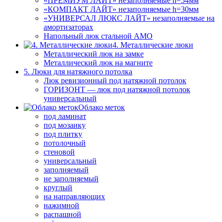
«ПРЕМИУМ ЛАЙТ» незаполняемые h=54мм
«КОМПАКТ ЛАЙТ» незаполняемые h=30мм
«УНИВЕРСАЛ ЛЮКС ЛАЙТ» незаполняемые на
амортизаторах
Напольный люк стальной АМО
4. Металлические люки
Металлический люк на замке
Металлический люк на магните
5. Люки для натяжного потолка
Люк ревизионный под натяжной потолок
ГОРИЗОНТ — люк под натяжной потолок
универсальный
Облако меток
под ламинат
под мозаику
под плитку
потолочный
стеновой
универсальный
заполняемый
не заполняемый
круглый
на направляющих
нажимной
распашной