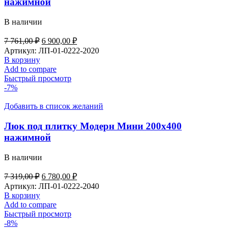
нажимной
В наличии
Первоначальная
Текущая
7 761,00
₽
6 900,00
₽
цена
цена:
Артикул:
ЛП-01-0222-2020
составляла
6
В корзину
7
900,00 ₽.
Add to compare
761,00 ₽.
Быстрый просмотр
-7%
Добавить в список желаний
Люк под плитку Модерн Мини 200х400
нажимной
В наличии
Первоначальная
Текущая
7 319,00
₽
6 780,00
₽
цена
цена:
Артикул:
ЛП-01-0222-2040
составляла
6
В корзину
7
780,00 ₽.
Add to compare
319,00 ₽.
Быстрый просмотр
-8%