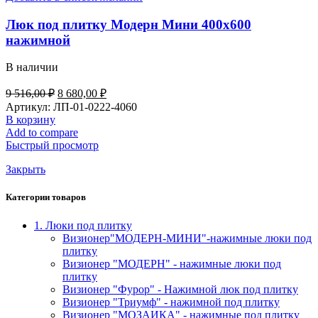
Люк под плитку Модерн Мини 400х600
нажимной
В наличии
Первоначальная
Текущая
9 516,00
₽
8 680,00
₽
цена
цена:
Артикул:
ЛП-01-0222-4060
составляла
8
В корзину
9
680,00 ₽.
Add to compare
516,00 ₽.
Быстрый просмотр
Закрыть
Категории товаров
1. Люки под плитку
Визионер"МОДЕРН-МИНИ"-нажимные люки под
плитку
Визионер "МОДЕРН" - нажимные люки под
плитку
Визионер "Фурор" - Нажимной люк под плитку
Визионер "Триумф" - нажимной под плитку
Визионер "МОЗАИКА" - нажимные под плитку