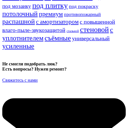
под плитку
под мозаику
под покраску
потолочный
премиум
противопожарный
распашной
с амортизатором
с повышенной
стеновой
с
влаго-пыле-звукозащитой
стальной
уплотнителем
съёмные
универсальный
усиленные
Не смогли подобрать люк?
Есть вопросы? Нужен ремонт?
Свяжитесь с нами