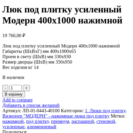
Люк под плитку усиленный
Модерн 400х1000 нажимной
19 760,00
₽
Люк под плитку усиленный Модерн 400х1000 нажимной
Габариты (ШхВхГ) мм 400х1000х65
Проем в свету (ШхВ) мм 330х930
Размер дверцы (ШхВ) мм 350х950
Вес изделия кг 14
В наличии
Количество
товара
В корзину
Люк
Add to compare
под
Добавить в список желаний
плитку
Артикул:
ЛП-01-0443-40100
Категории:
1. Люки под плитку
,
усиленный
Визионер "МОДЕРН" - нажимные люки под плитку
Метки:
Модерн
нажимной
,
под плитку
,
премиум
,
распашной
,
стеновой
,
400х1000
усиленные
,
алюминиевый
нажимной
Поделиться: