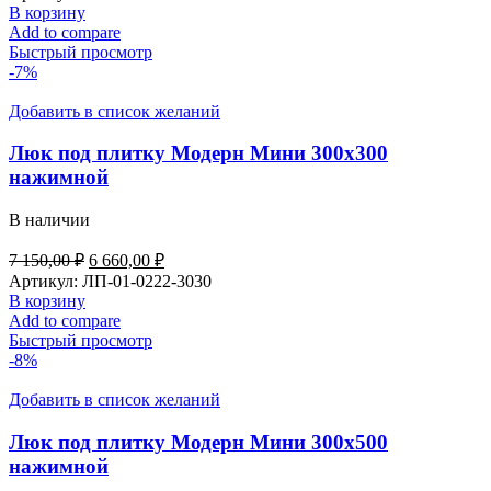
составляла
7
В корзину
8
300,00 ₽.
Add to compare
216,00 ₽.
Быстрый просмотр
-7%
Добавить в список желаний
Люк под плитку Модерн Мини 300х300
нажимной
В наличии
Первоначальная
Текущая
7 150,00
₽
6 660,00
₽
цена
цена:
Артикул:
ЛП-01-0222-3030
составляла
6
В корзину
7
660,00 ₽.
Add to compare
150,00 ₽.
Быстрый просмотр
-8%
Добавить в список желаний
Люк под плитку Модерн Мини 300х500
нажимной