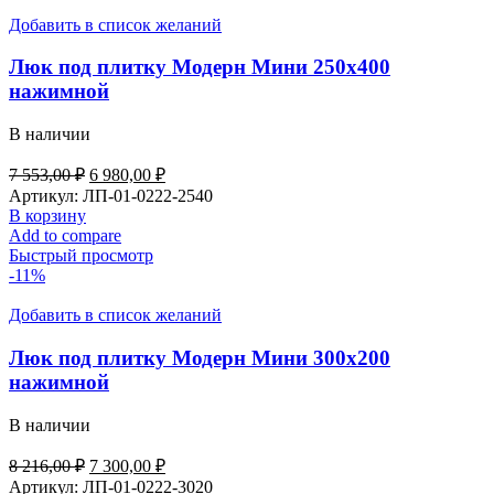
Добавить в список желаний
Люк под плитку Модерн Мини 250х400
нажимной
В наличии
Первоначальная
Текущая
7 553,00
₽
6 980,00
₽
цена
цена:
Артикул:
ЛП-01-0222-2540
составляла
6
В корзину
7
980,00 ₽.
Add to compare
553,00 ₽.
Быстрый просмотр
-11%
Добавить в список желаний
Люк под плитку Модерн Мини 300х200
нажимной
В наличии
Первоначальная
Текущая
8 216,00
₽
7 300,00
₽
цена
цена:
Артикул:
ЛП-01-0222-3020