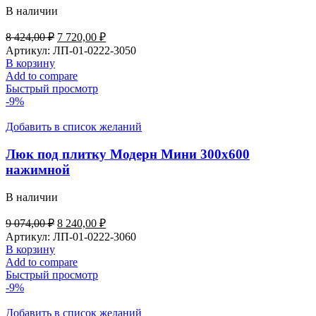
В наличии
Первоначальная
Текущая
8 424,00
₽
7 720,00
₽
цена
цена:
Артикул:
ЛП-01-0222-3050
составляла
7
В корзину
8
720,00 ₽.
Add to compare
424,00 ₽.
Быстрый просмотр
-9%
Добавить в список желаний
Люк под плитку Модерн Мини 300х600
нажимной
В наличии
Первоначальная
Текущая
9 074,00
₽
8 240,00
₽
цена
цена:
Артикул:
ЛП-01-0222-3060
составляла
8
В корзину
9
240,00 ₽.
Add to compare
074,00 ₽.
Быстрый просмотр
-9%
Добавить в список желаний