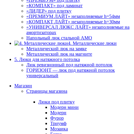
«ПРЕМИУМ» под плитку
«КОМПАКТ» под ламинат
«ЛИДЕР» под плитку
«ПРЕМИУМ ЛАЙТ» незаполняемые h=54мм
«КОМПАКТ ЛАЙТ» незаполняемые h=30мм
«УНИВЕРСАЛ ЛЮКС ЛАЙТ» незаполняемые на
амортизаторах
Напольный люк стальной АМО
4. Металлические люки
Металлический люк на замке
Металлический люк на магните
5. Люки для натяжного потолка
Люк ревизионный под натяжной потолок
ГОРИЗОНТ — люк под натяжной потолок
универсальный
Магазин
Страницы магазина
Люки под плитку
Модерн мини
Модерн
Фурор
Триумф
Мозаика