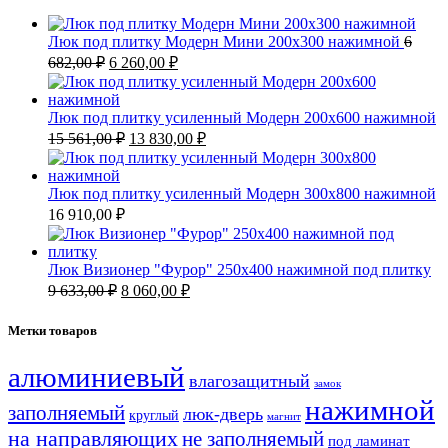
Люк под плитку Модерн Мини 200х300 нажимной
6
Первоначальная
Текущая
682,00
₽
6 260,00
₽
цена
цена:
составляла
6
6
260,00 ₽.
Люк под плитку усиленный Модерн 200х600 нажимной
682,00 ₽.
Первоначальная
Текущая
15 561,00
₽
13 830,00
₽
цена
цена:
составляла
13
15
830,00 ₽.
Люк под плитку усиленный Модерн 300х800 нажимной
561,00 ₽.
16 910,00
₽
Люк Визионер "Фурор" 250х400 нажимной под плитку
Первоначальная
Текущая
9 633,00
₽
8 060,00
₽
цена
цена:
составляла
8
Метки товаров
9
060,00 ₽.
633,00 ₽.
алюминиевый
влагозащитный
замок
нажимной
заполняемый
люк-дверь
круглый
магнит
на направляющих
не заполняемый
под ламинат